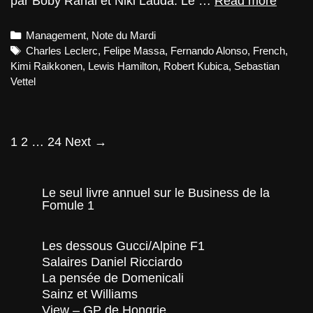
par Boby Rahal et Niki Lauda. Le …
Read more
du
Mardi
Categories
Management
,
Note du Mardi
–
L’éch
Tags
Charles Leclerc
,
Felipe Massa
,
Fernando Alonso
,
French
,
de
Kimi Raikkonen
,
Lewis Hamilton
,
Robert Kubica
,
Sebastian
pilote,
Vettel
des
bruits
qui
ont
un
Post
1
2
…
24
Next →
sens
navigation
Le seul livre annuel sur le Business de la
Fomule 1
Les dessous Gucci/Alpine F1
Salaires Daniel Ricciardo
La pensée de Domenicali
Sainz et Williams
View – GP de Hongrie