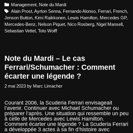
Mardi
Categories
Management
,
Note du Mardi
–
L’alternative
Tags
Alain Prost
,
Ayrton Senna
,
Fernando Alonso
,
Ferrari
,
French
,
Ferrari
Jenson Button
,
Kimi Raikkonen
,
Lewis Hamilton
,
Mercedes GP
,
dans
Mercedes-Benz
,
Nelson Piquet
,
Nico Rosberg
,
Nigel Mansell
,
un
Sebastian Vettel
,
Toto Wolff
transfert
Note du Mardi – Le cas
Ferrari/Schumacher : Comment
écarter une légende ?
2 mai 2023
by
Marc Limacher
Courant 2006, la Scuderia Ferrari envisageait
l’avenir. Continuer avec Michael Schumacher ou
préparer l’après. Une situation qui ressemble un peu
à celle de Mercedes avec Lewis Hamilton.
Comment écarter une légende ? La Scuderia Ferrari
a développée 3 actes à sa fin d’histoire avec