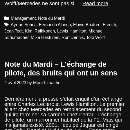
Note
Wolff/Mercedes ne sont pas si …
Read more
du
Mardi
Categories
Management
,
Note du Mardi
–
L’après
Tags
Ayrton Senna
,
Fernando Alonso
,
Flavio Briatore
,
French
,
champio
Jean Todt
,
Kimi Raikkonen
,
Lewis Hamilton
,
Michael
dans
Schumacher
,
Mika Hakkinen
,
Ron Dennis
,
Toto Wolff
les
équipes
Note du Mardi – L’échange de
pilote, des bruits qui ont un sens
4 avril 2023
by
Marc Limacher
Dernièrement la presse s’était enquit d’un échange
entre Charles Leclerc et Lewis Hamilton. Le premier
allant chez Mercedes en remplacement du second
qui ira terminer sa carrière chez Ferrari. L’échange
de pilote, un marronnier habituel de la F1. Mais qui
n’a jamais existé. 2001, l’équipe Jaguar est dirigé
Note