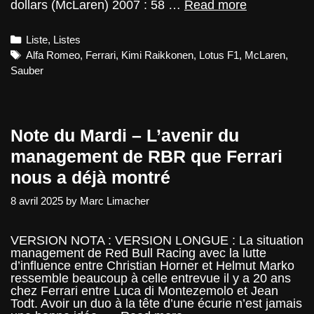
Liste
dollars (McLaren) 2007 : 58 …
Read more
Salaire
–
Categories
Liste
,
Listes
Kimi
Raikkonen
Tags
Alfa Romeo
,
Ferrari
,
Kimi Raikkonen
,
Lotus F1
,
McLaren
,
Sauber
Note du Mardi – L’avenir du
management de RBR que Ferrari
nous a déjà montré
8 avril 2025
by
Marc Limacher
VERSION NOTA : VERSION LONGUE : La situation
management de Red Bull Racing avec la lutte
d’influence entre Christian Horner et Helmut Marko
ressemble beaucoup à celle entrevue il y a 20 ans
chez Ferrari entre Luca di Montezemolo et Jean
Todt. Avoir un duo à la tête d’une écurie n’est jamais