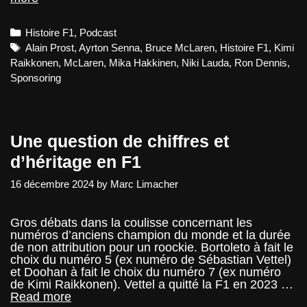
–
AEON
Categories
Histoire F1
,
Podcast
Podcast
Tags
Alain Prost
,
Ayrton Senna
,
Bruce McLaren
,
Histoire F1
,
Kimi
Raikkonen
,
McLaren
,
Mika Hakkinen
,
Niki Lauda
,
Ron Dennis
,
Sponsoring
Une question de chiffres et
d’héritage en F1
16 décembre 2024
by
Marc Limacher
Gros débats dans la coulisse concernant les
numéros d’anciens champion du monde et la durée
de non attribution pour un roockie. Bortoleto à fait le
choix du numéro 5 (ex numéro de Sébastian Vettel)
et Doohan à fait le choix du numéro 7 (ex numéro
de Kimi Raikkonen). Vettel a quitté la F1 en 2023 …
Une
Read more