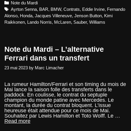
Categories
Note du Mardi
–
Le
Tags
Ayrton Senna
,
BAR
,
BMW
,
Contrats
,
Eddie Irvine
,
Fernando
rachat
Alonso
,
Honda
,
Jacques Villeneuve
,
Jenson Button
,
Kimi
de
Raikkonen
,
Lando Norris
,
McLaren
,
Sauber
,
Williams
contrat
de
pilote
devient
un
Note du Mardi – L’alternative
fantasme
Ferrari dans un transfert
23 mai 2023
by
Marc Limacher
La rumeur Hamilton/Ferrari et son timing du mois de
Mai lance la saison folle des transferts dans le
paddock. En coulisse, le contrat du septuple
champion du monde patine avec Mercedes. Le
montant, la durée du contrat bloquent. L’issue
heureuse était attendue pour ce mois de Mai.
Souhaitez par Lewis Hamilton et Toto Wolff. Le …
Note
Read more
du