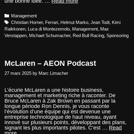
Note
une bonne idée. …
Read more
du
Mardi
Categories
Management
–
L’avenir
Tags
Christian Horner
,
Ferrari
,
Helmut Marko
,
Jean Todt
,
Kimi
du
Raikkonen
,
Luca di Montezemolo
,
Management
,
Max
management
Verstappen
,
Michael Schumacher
,
Red Bull Racing
,
Sponsoring
de
RBR
que
Ferrari
nous
McLaren – AEON Podcast
a
déjà
27 mars 2025
by
Marc Limacher
montré
L’écurie McLaren a une histoire business,
management et marketing riche à raconter. De
Bruce McLaren à Zak Brown en passant par la
longue période Ron Dennis, je vous raconte
l’évolution d’une équipe qui est devenue une
entreprise technologique de haut niveau, ayant
innové sur plusieurs points, développant des plans,
signant les plus importants pilotes. C’est …
Read
McLaren
more