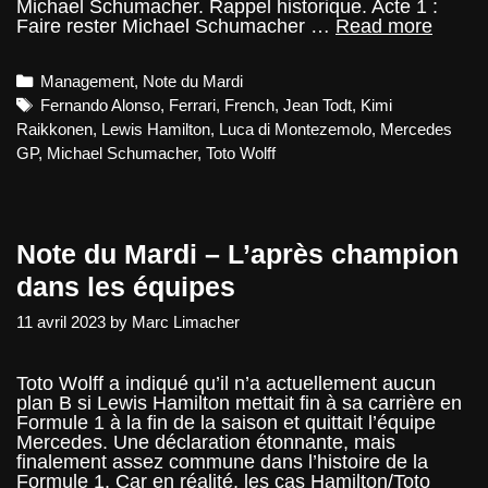
Michael Schumacher. Rappel historique. Acte 1 :
Note
Faire rester Michael Schumacher …
Read more
du
Mardi
Categories
Management
,
Note du Mardi
–
Le
Tags
Fernando Alonso
,
Ferrari
,
French
,
Jean Todt
,
Kimi
cas
Raikkonen
,
Lewis Hamilton
,
Luca di Montezemolo
,
Mercedes
Ferra
GP
,
Michael Schumacher
,
Toto Wolff
:
Comm
écarte
une
légen
Note du Mardi – L’après champion
?
dans les équipes
11 avril 2023
by
Marc Limacher
Toto Wolff a indiqué qu’il n’a actuellement aucun
plan B si Lewis Hamilton mettait fin à sa carrière en
Formule 1 à la fin de la saison et quittait l’équipe
Mercedes. Une déclaration étonnante, mais
finalement assez commune dans l’histoire de la
Formule 1. Car en réalité, les cas Hamilton/Toto