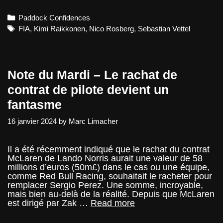
question
de
Categories
Paddock Confidences
chiffres
et
Tags
FIA
,
Kimi Raikkonen
,
Nico Rosberg
,
Sebastian Vettel
d’héritage
en
F1
Note du Mardi – Le rachat de
contrat de pilote devient un
fantasme
16 janvier 2024
by
Marc Limacher
Il a été récemment indiqué que le rachat du contrat
McLaren de Lando Norris aurait une valeur de 58
millions d’euros (50m£) dans le cas ou une équipe,
comme Red Bull Racing, souhaitait le racheter pour
remplacer Sergio Perez. Une somme, incroyable,
mais bien au-delà de la réalité. Depuis que McLaren
Note
est dirigé par Zak …
Read more
du
Mardi