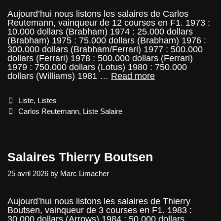
Aujourd’hui nous listons les salaires de Carlos
Reutemann, vainqueur de 12 courses en F1. 1973 :
10.000 dollars (Brabham) 1974 : 25.000 dollars
(Brabham) 1975 : 75.000 dollars (Brabham) 1976 :
300.000 dollars (Brabham/Ferrari) 1977 : 500.000
dollars (Ferrari) 1978 : 500.000 dollars (Ferrari)
1979 : 750.000 dollars (Lotus) 1980 : 750.000
Salaires
dollars (Williams) 1981 …
Read more
F1
:
Categories
Liste
,
Listes
Carlos
Reuteman
Tags
Carlos Reutemann
,
Liste Salaire
Salaires Thierry Boutsen
25 avril 2026
by
Marc Limacher
Aujourd’hui nous listons les salaires de Thierry
Boutsen, vainqueur de 3 courses en F1. 1983 :
30.000 dollars (Arrows) 1984 : 50.000 dollars