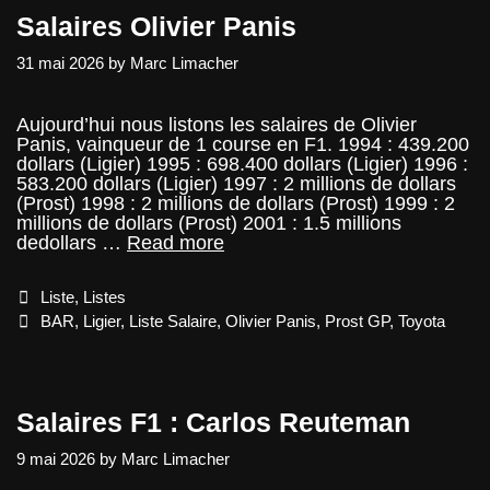
Salaires Olivier Panis
31 mai 2026
by
Marc Limacher
Aujourd’hui nous listons les salaires de Olivier
Panis, vainqueur de 1 course en F1. 1994 : 439.200
dollars (Ligier) 1995 : 698.400 dollars (Ligier) 1996 :
583.200 dollars (Ligier) 1997 : 2 millions de dollars
(Prost) 1998 : 2 millions de dollars (Prost) 1999 : 2
millions de dollars (Prost) 2001 : 1.5 millions
Salaires
dedollars …
Read more
Olivier
Panis
Categories
Liste
,
Listes
Tags
BAR
,
Ligier
,
Liste Salaire
,
Olivier Panis
,
Prost GP
,
Toyota
Salaires F1 : Carlos Reuteman
9 mai 2026
by
Marc Limacher