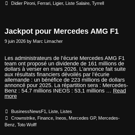
Tags
Didier Pironi
,
Ferrari
,
Ligier
,
Liste Salaire
,
Tyrrell
Jackpot pour Mercedes AMG F1
9 juin 2026
by
Marc Limacher
Les administrateurs de l’écurie Mercedes AMG F1
team ont proposé un dividende de 161 millions de
dollars à verser en mars 2026. L’annonce fait suite
aux résultats financiers dévoilés par l’écurie
allemande : un bénéfice de 223 millions de dollars
annoncé pour 2025. La répartition sera : Mercedes-
Benz : 54.7 millions INEOS : 53,1 millions …
Read
Jackpot
more
pour
Mercedes
Categories
BusinessNewsF1
,
Liste
,
Listes
AMG
F1
Tags
Crownstrike
,
Finance
,
Ineos
,
Mercedes GP
,
Mercedes-
Benz
,
Toto Wolff