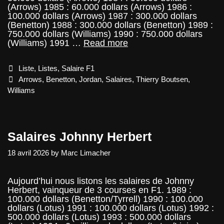
(Arrows) 1985 : 60.000 dollars (Arrows) 1986 :
100.000 dollars (Arrows) 1987 : 300.000 dollars
(Benetton) 1988 : 300.000 dollars (Benetton) 1989 :
750.000 dollars (Williams) 1990 : 750.000 dollars
Salaires
(Williams) 1991 …
Read more
Thierry
Boutsen
Categories
Liste
,
Listes
,
Salaire F1
Tags
Arrows
,
Benetton
,
Jordan
,
Salaires
,
Thierry Boutsen
,
Williams
Salaires Johnny Herbert
18 avril 2026
by
Marc Limacher
Aujourd’hui nous listons les salaires de Johnny
Herbert, vainqueur de 3 courses en F1. 1989 :
100.000 dollars (Benetton/Tyrrell) 1990 : 100.000
dollars (Lotus) 1991 : 100.000 dollars (Lotus) 1992 :
500.000 dollars (Lotus) 1993 : 500.000 dollars