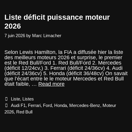
Liste déficit puissance moteur
2026
7 juin 2026
by
Marc Limacher
Selon Lewis Hamilton, la FIA a diffusée hier la liste
des meilleurs moteurs 2026 et surprise, le premier
est le Red Bull/Ford 1. Red Bull/Ford 2. Mercedes
(déficit 12/24cv,) 3. Ferrari (déficit 24/36cv) 4. Audi
(déficit 24/36cv) 5. Honda (déficit 36/48cv) On savait
que l’écart entre le le moteur Mercedes et Red Bull
Liste
était faible, …
Read more
déficit
puissance
Categories
Liste
,
Listes
moteur
2026
Tags
Audi F1
,
Ferrari
,
Ford
,
Honda
,
Mercedes-Benz
,
Moteur
2026
,
Red Bull