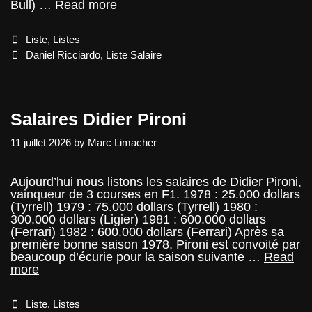
Salaires
Bull) …
Read more
Daniel
Ricciardo
Categories
Liste
,
Listes
Tags
Daniel Ricciardo
,
Liste Salaire
Salaires Didier Pironi
11 juillet 2026
by
Marc Limacher
Aujourd’hui nous listons les salaires de Didier Pironi,
vainqueur de 3 courses en F1. 1978 : 25.000 dollars
(Tyrrell) 1979 : 75.000 dollars (Tyrrell) 1980 :
300.000 dollars (Ligier) 1981 : 600.000 dollars
(Ferrari) 1982 : 600.000 dollars (Ferrari) Après sa
première bonne saison 1978, Pironi est convoité par
beaucoup d’écurie pour la saison suivante …
Read
Salaires
more
Didier
Pironi
Categories
Liste
,
Listes