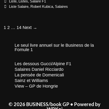
Categories
Liste
,
Listes
,
Salaire F1
Tags
Liste Salaire
,
Robert Kubica
,
Salaires
Post
1
2
…
14
Next →
navigation
Le seul livre annuel sur le Business de la
Fomule 1
Les dessous Gucci/Alpine F1
Salaires Daniel Ricciardo
La pensée de Domenicali
Sainz et Williams
View – GP de Hongrie
© 2026 BUSINESS/book GP
• Powered by