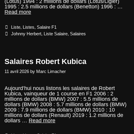
(Lotus) 1994 : 2 millions de dollars (Lotus/Ligier)
1995 : 2.5 millions de dollars (Benetton) 1996 : …
Salaires
Read more
Johnny
Herbert
Categories
Liste
,
Listes
,
Salaire F1
Tags
Johnny Herbert
,
Liste Salaire
,
Salaires
Salaires Robert Kubica
11 avril 2026
by
Marc Limacher
Aujourd’hui nous listons les salaires de Robert
Kubica, vainqueur de 1 course en F1 2006 : 2
millions de dollars (BMW) 2007 : 5.5 millions de
dollars (BMW) 2008 : 5.7 millions de dollars (BMW)
2009 : 7.9 millions de dollars (BMW) 2010 : 10
millions de dollars (Renault) 2019 : 1.2 millions de
Salaires
dollars …
Read more
Robert
Kubica