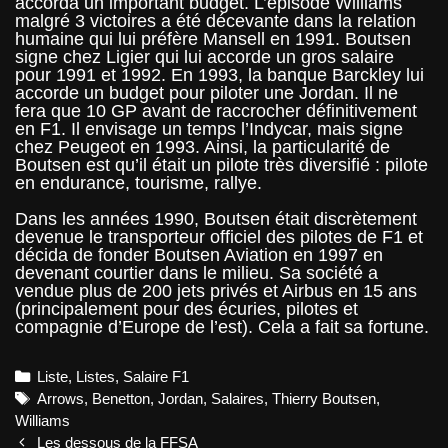
accorda un important budget. L’épisode Williams
malgré 3 victoires a été décevante dans la relation
humaine qui lui préfère Mansell en 1991. Boutsen
signe chez Ligier qui lui accorde un gros salaire
pour 1991 et 1992. En 1993, la banque Barckley lui
accorde un budget pour piloter une Jordan. Il ne
fera que 10 GP avant de raccrocher définitivement
en F1. Il envisage un temps l’Indycar, mais signe
chez Peugeot en 1993. Ainsi, la particularité de
Boutsen est qu’il était un pilote très diversifié : pilote
en endurance, tourisme, rallye.
Dans les années 1990, Boutsen était discrètement
devenue le transporteur officiel des pilotes de F1 et
décida de fonder Boutsen Aviation en 1997 en
devenant courtier dans le milieu. Sa société a
vendue plus de 200 jets privés et Airbus en 15 ans
(principalement pour des écuries, pilotes et
compagnie d’Europe de l’est). Cela a fait sa fortune.
Categories
Liste
,
Listes
,
Salaire F1
Tags
Arrows
,
Benetton
,
Jordan
,
Salaires
,
Thierry Boutsen
,
Williams
Post
Les dessous de la FFSA