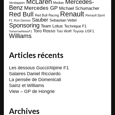
McLaren
Mercedes-
Medias
Verstappen
Benz
Mercedes GP
Michael Schumacher
Renault
Red Bull
Red Bull Racing
Renault Sport
Sauber
Sebastian Vettel
F1
Ron Dennis
Sponsoring
Team Lotus
Technique F1
Toro Rosso
Toyota
Toto Wolff
USF1
TomorrowNewsF1
Williams
Articles récents
Les dessous Gucci/Alpine F1
Salaires Daniel Ricciardo
La pensée de Domenicali
Sainz et Williams
View – GP de Hongrie
Archives