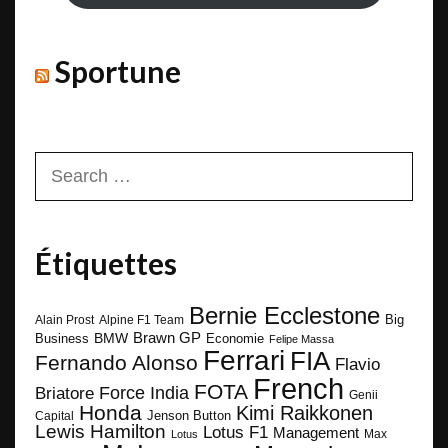
Sportune
Search
for:
Étiquettes
Bernie Ecclestone
Big
Alain Prost
Alpine F1 Team
BMW
Brawn GP
Business
Economie
Felipe Massa
Ferrari
FIA
Fernando Alonso
Flavio
French
FOTA
Force India
Briatore
Genii
Honda
Kimi Raikkonen
Capital
Jenson Button
Lewis Hamilton
Lotus F1
Management
Max
Lotus