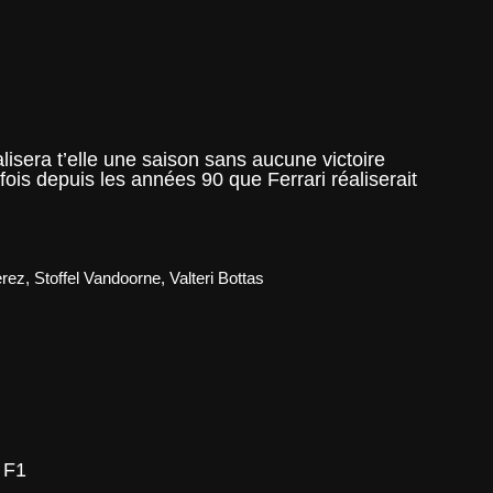
lisera t’elle une saison sans aucune victoire
ois depuis les années 90 que Ferrari réaliserait
erez
,
Stoffel Vandoorne
,
Valteri Bottas
 F1