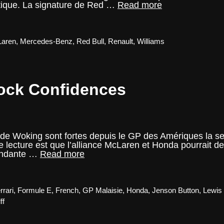
Note
litique. La signature de Red …
Read more
du
Mardi
–
Les
aren
,
Mercedes-Benz
,
Red Bull
,
Renault
,
Williams
risques
de
signer
avec
ock Confidences
Honda
e Woking sont fortes depuis le GP des Amériques la sema
 lecture est que l’alliance McLaren et Honda pourrait deve
GP
pendante …
Read more
Mexique
2016
–
Paddock
rrari
,
Formule E
,
French
,
GP Malaisie
,
Honda
,
Jenson Button
,
Lewis
Confidences
ff