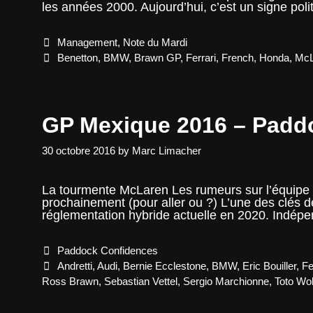
les années 2000. Aujourd’hui, c’est un signe po
Categories
Management
,
Note du Mardi
Tags
Benetton
,
BMW
,
Brawn GP
,
Ferrari
,
French
,
Honda
,
McL
GP Mexique 2016 – Padd
30 octobre 2016
by
Marc Limacher
La tourmente McLaren Les rumeurs sur l’équipe d
prochainement (pour aller ou ?) L’une des clés de
réglementation hybride actuelle en 2020. Indé
Categories
Paddock Confidences
Tags
Andretti
,
Audi
,
Bernie Ecclestone
,
BMW
,
Eric Bouiller
,
Fe
Ross Brawn
,
Sebastian Vettel
,
Sergio Marchionne
,
Toto Wol