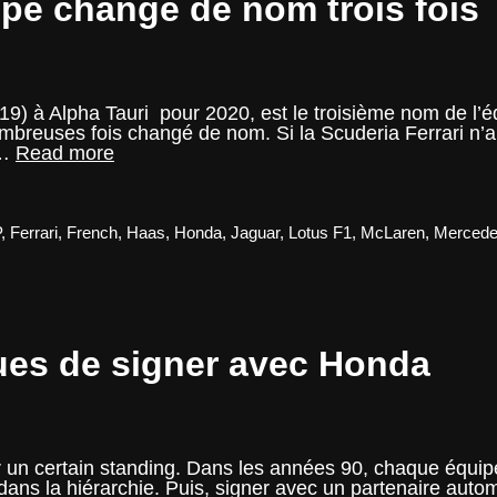
pe change de nom trois fois
pilote
) à Alpha Tauri pour 2020, est le troisième nom de l’
ombreuses fois changé de nom. Si la Scuderia Ferrari n
Note
 …
Read more
du
Mardi
–
Une
P
,
Ferrari
,
French
,
Haas
,
Honda
,
Jaguar
,
Lotus F1
,
McLaren
,
Merced
équipe
change
de
nom
trois
fois
ues de signer avec Honda
 un certain standing. Dans les années 90, chaque équipe
r dans la hiérarchie. Puis, signer avec un partenaire au