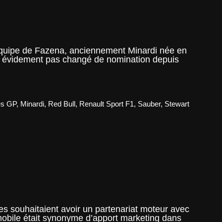
équipe de Fazena, anciennement Minardi née en
’a évidement pas changé de nomination depuis
es GP
,
Minardi
,
Red Bull
,
Renault Sport F1
,
Sauber
,
Stewart
s souhaitaient avoir un partenariat moteur avec
tomobile était synonyme d’apport marketing dans