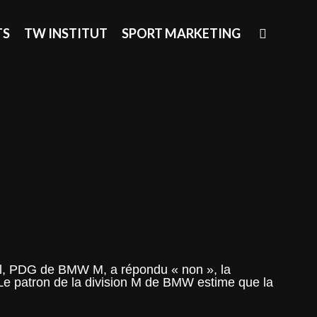
SEAR
TS
TW INSTITUT
SPORT MARKETING
el, PDG de BMW M, a répondu « non », la
Le patron de la division M de BMW estime que la