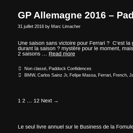
GP Allemagne 2016 – Pa
31 juillet 2016
by
Marc Limacher
Une saison sans victoire pour Ferrari ? C’est la 
durant la saison ? mystère pour le moment, mais 
GP
2 saisons …
Read more
Allemagne
2016
Categories
Non classé
,
Paddock Confidences
–
Paddock
Tags
BMW
,
Carlos Sainz Jr
,
Felipe Massa
,
Ferrari
,
French
,
J
Confidences
Post
1
2
…
12
Next →
navigation
Le seul livre annuel sur le Business de la Fomul