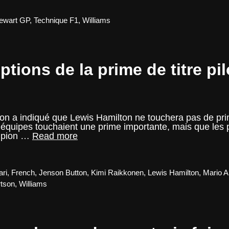
Mardi
–
Aston
ewart GP
,
Technique F1
,
Williams
Martin
et
la
philosophie
tions de la prime de titre pil
Stewart/BMW
on a indiqué que Lewis Hamilton ne touchera pas de pri
quipes touchaient une prime importante, mais que les pi
Note
ampion …
Read more
du
Mardi
–
Les
ari
,
French
,
Jenson Button
,
Kimi Raikkonen
,
Lewis Hamilton
,
Mario A
exceptions
tson
,
Williams
de
la
prime
de
titre