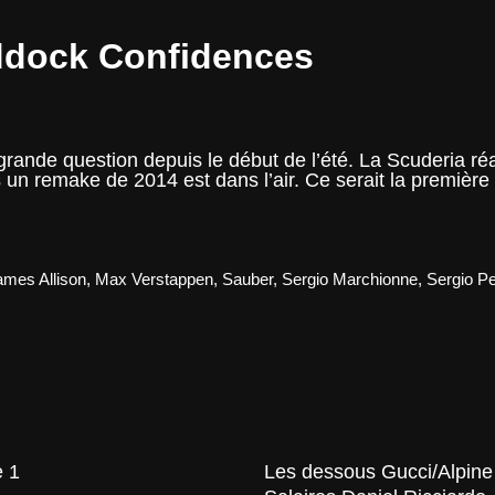
ddock Confidences
grande question depuis le début de l’été. La Scuderia réa
un remake de 2014 est dans l’air. Ce serait la première f
ames Allison
,
Max Verstappen
,
Sauber
,
Sergio Marchionne
,
Sergio P
e 1
Les dessous Gucci/Alpine