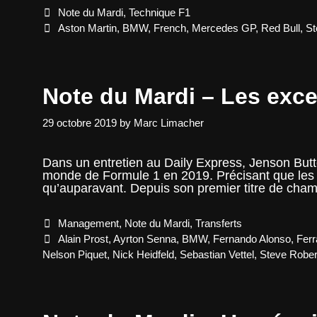
Categories
Note du Mardi
,
Technique F1
Tags
Aston Martin
,
BMW
,
French
,
Mercedes GP
,
Red Bull
,
St
Note du Mardi – Les excep
29 octobre 2019
by
Marc Limacher
Dans un entretien au Daily Express, Jenson Butt
monde de Formule 1 en 2019. Précisant que les é
qu’auparavant. Depuis son premier titre de ch
Categories
Management
,
Note du Mardi
,
Transferts
Tags
Alain Prost
,
Ayrton Senna
,
BMW
,
Fernando Alonso
,
Ferr
Nelson Piquet
,
Nick Heidfeld
,
Sebastian Vettel
,
Steve Rober