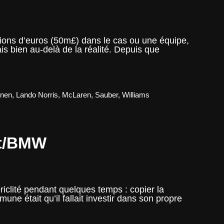
lions d’euros (50m£) dans le cas ou une équipe,
 bien au-delà de la réalité. Depuis que
onen
,
Lando Norris
,
McLaren
,
Sauber
,
Williams
rt/BMW
riclité pendant quelques temps : copier la
e était qu’il fallait investir dans son propre