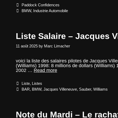
non
Categories
Paddock Confidences
à
un
Tags
BMW
,
Industrie Automobile
retour
en
F1
Liste Salaire – Jacques V
11 août 2025
by
Marc Limacher
voici la liste des salaires pilotes de Jacques Vi
(Williams) 1998: 8 millions de dollars (Williams)
Liste
2002 …
Read more
Salaire
–
Categories
Liste
,
Listes
Jacques
Villeneuve
Tags
BAR
,
BMW
,
Jacques Villeneuve
,
Sauber
,
Williams
Note du Mardi – Le racha