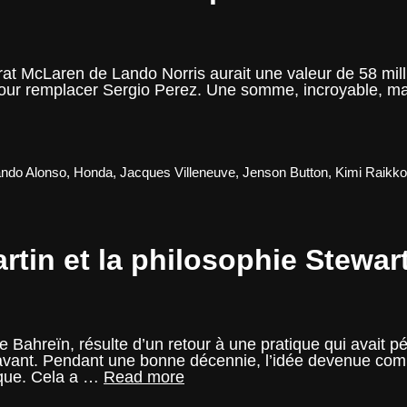
trat McLaren de Lando Norris aurait une valeur de 58 mil
our remplacer Sergio Perez. Une somme, incroyable, mais
ndo Alonso
,
Honda
,
Jacques Villeneuve
,
Jenson Button
,
Kimi Raikk
rtin et la philosophie Stewa
me
e Bahreïn, résulte d’un retour à une pratique qui avait pé
avant. Pendant une bonne décennie, l’idée devenue commun
Note
ique. Cela a …
Read more
du