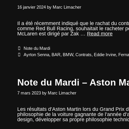
16 janvier 2024
by
Marc Limacher
Il a été récemment indiqué que le rachat du con
comme Red Bull Racing, souhaitait le racheter p
Note
McLaren est dirigé par Zak …
Read more
du
Mardi
Categories
Note du Mardi
–
Le
Tags
Ayrton Senna
,
BAR
,
BMW
,
Contrats
,
Eddie Irvine
,
Ferna
rachat
de
contrat
de
Note du Mardi – Aston Ma
pilote
devient
un
7 mars 2023
by
Marc Limacher
fantas
Les résultats d’Aston Martin lors du Grand Prix d
philosophie de la voiture gagnante de l’année d’
design, développer sa propre philosophie techn