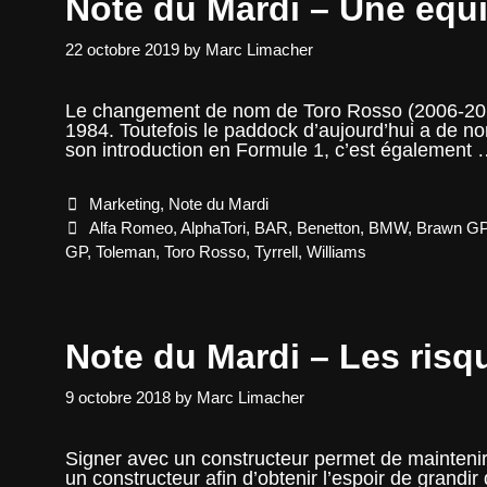
Note du Mardi – Une équi
22 octobre 2019
by
Marc Limacher
Le changement de nom de Toro Rosso (2006-2019
1984. Toutefois le paddock d’aujourd’hui a de n
son introduction en Formule 1, c’est également
Categories
Marketing
,
Note du Mardi
Tags
Alfa Romeo
,
AlphaTori
,
BAR
,
Benetton
,
BMW
,
Brawn G
GP
,
Toleman
,
Toro Rosso
,
Tyrrell
,
Williams
Note du Mardi – Les risq
9 octobre 2018
by
Marc Limacher
Signer avec un constructeur permet de maintenir
un constructeur afin d’obtenir l’espoir de grandi