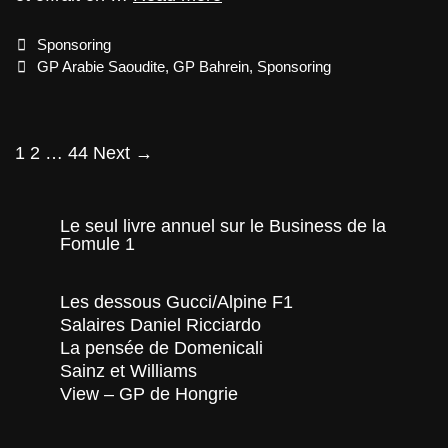
de
Bahrein
Categories
Sponsoring
et
Arabie
Tags
GP Arabie Saoudite
,
GP Bahrein
,
Sponsoring
Saoudite
:
l’impacte
sur
Post
1
2
…
44
Next →
les
navigation
budgets
des
écuries
Le seul livre annuel sur le Business de la
Fomule 1
Les dessous Gucci/Alpine F1
Salaires Daniel Ricciardo
La pensée de Domenicali
Sainz et Williams
View – GP de Hongrie