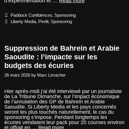
Pirelli
d’expérimentation et …
Read more
va
prolonger
Categories
Paddock Confidences
,
Sponsoring
en
2028
Tags
Liberty Media
,
Pirelli
,
Sponsoring
Suppression de Bahrein et Arabie
Saoudite : l’impacte sur les
budgets des écuries
26 mars 2026
by
Marc Limacher
Hier après-midi j’ai été interviewé par un journaliste
de La Tribune Dimanche, sur l’impact économique
de l’annulation des GP de Bahrein et Arabie
Saoudite. Si Liberty Media et les pays concernés
seront les plus touchés naturellement, le cas du
sponsoring s’impose. Pendant longtemps les
écuries vendaient leur pack pour 20 courses environ
Suppression
et offrait en …
Read more