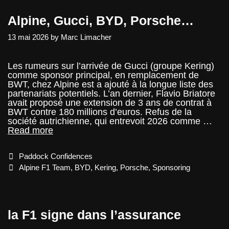
Alpine, Gucci, BYD, Porsche…
13 mai 2026
by
Marc Limacher
Les rumeurs sur l’arrivée de Gucci (groupe Kering)
comme sponsor principal, en remplacement de
BWT, chez Alpine est a ajouté à la longue liste des
partenariats potentiels. L’an dernier, Flavio Briatore
avait proposé une extension de 3 ans de contrat à
BWT contre 180 millions d’euros. Refus de la
société autrichienne, qui entrevoit 2026 comme …
Alpine,
Read more
Gucci,
BYD,
Categories
Paddock Confidences
Porsche…
Tags
Alpine F1 Team
,
BYD
,
Kering
,
Porsche
,
Sponsoring
la F1 signe dans l’assurance