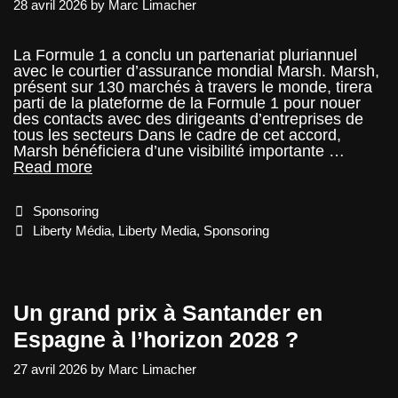
28 avril 2026
by
Marc Limacher
La Formule 1 a conclu un partenariat pluriannuel
avec le courtier d’assurance mondial Marsh. Marsh,
présent sur 130 marchés à travers le monde, tirera
parti de la plateforme de la Formule 1 pour nouer
des contacts avec des dirigeants d’entreprises de
tous les secteurs Dans le cadre de cet accord,
Marsh bénéficiera d’une visibilité importante …
la
Read more
F1
signe
Categories
Sponsoring
dans
l’assurance
Tags
Liberty Média
,
Liberty Media
,
Sponsoring
Un grand prix à Santander en
Espagne à l’horizon 2028 ?
27 avril 2026
by
Marc Limacher