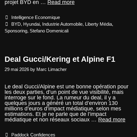
BYD
projet BYD en …
Read more
et
la
Categories
Intelligence Economique
F1
Tags
BYD
,
Hyundai
,
Industrie Automobile
,
Liberty Média
,
Sponsoring
,
Stefano Domenicali
Deal Gucci/Kering et Alpine F1
29 mai 2026
by
Marc Limacher
Le deal Gucci/Alpine est une bonne opération pour
les deux parties, d’un point de vue visibilité, mais
interroge sur le fond. La rumeur du deal, il y a
quelques jours a généré un total d’environ 130
millions d’euros d’impact médiatique, selon mes
estimations. Et je ne parle que de l’impact
Deal
médiatique et non réseaux sociaux …
Read more
Gucc
et
Categories
Paddock Confidences
Alpi