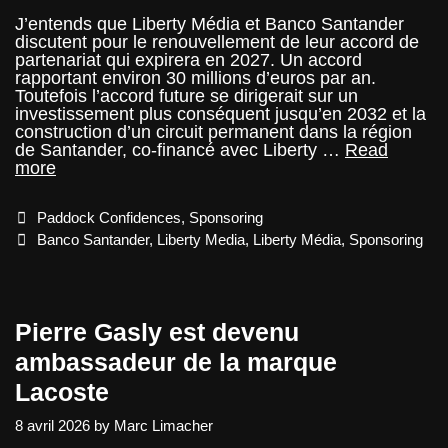
J’entends que Liberty Média et Banco Santander
discutent pour le renouvellement de leur accord de
partenariat qui expirera en 2027. Un accord
rapportant environ 30 millions d’euros par an.
Toutefois l’accord future se dirigerait sur un
investissement plus conséquent jusqu’en 2032 et la
construction d’un circuit permanent dans la région
de Santander, co-financé avec Liberty …
Read
Un
more
grand
prix
Categories
Paddock Confidences
,
Sponsoring
à
Santander
Tags
Banco Santander
,
Liberty Media
,
Liberty Média
,
Sponsoring
en
Espagne
à
l’horizon
Pierre Gasly est devenu
2028
?
ambassadeur de la marque
Lacoste
8 avril 2026
by
Marc Limacher