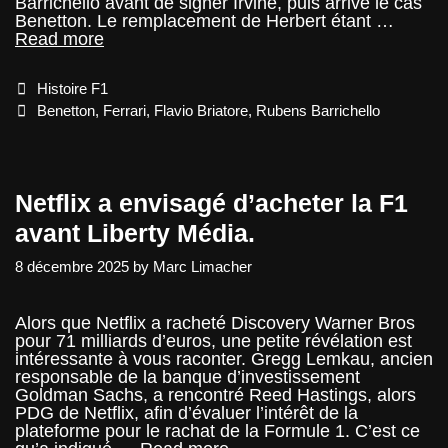
Barrichello avant de signer Irvine, puis arrive le cas
Benetton. Le remplacement de Herbert étant …
Saga
Read more
des
projets
Categories
Histoire F1
avortés
:
Tags
Benetton
,
Ferrari
,
Flavio Briatore
,
Rubens Barrichello
Barrichello
et
Benetton
Netflix a envisagé d’acheter la F1
avant Liberty Média.
8 décembre 2025
by
Marc Limacher
Alors que Netflix a racheté Discovery Warner Bros
pour 71 milliards d’euros, une petite révélation est
intéressante à vous raconter. Gregg Lemkau, ancien
responsable de la banque d’investissement
Goldman Sachs, a rencontré Reed Hastings, alors
PDG de Netflix, afin d’évaluer l’intérêt de la
plateforme pour le rachat de la Formule 1. C’est ce