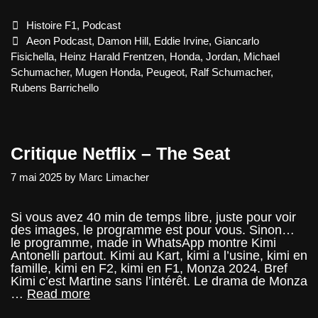
Podcast
–
Categories
Histoire F1
,
Podcast
Jordan
Grand
Tags
Aeon Podcast
,
Damon Hill
,
Eddie Irvine
,
Giancarlo
Prix
Fisichella
,
Heinz Harald Frentzen
,
Honda
,
Jordan
,
Michael
Schumacher
,
Mugen Honda
,
Peugeot
,
Ralf Schumacher
,
Rubens Barrichello
Critique Netflix – The Seat
7 mai 2025
by
Marc Limacher
Si vous avez 40 min de temps libre, juste pour voir
des images, le programme est pour vous. Sinon…
le programme, made in WhatsApp montre Kimi
Antonelli partout. Kimi au Kart, kimi a l’usine, kimi en
famille, kimi en F2, kimi en F1, Monza 2024. Bref
Kimi c’est Martine sans l’intérêt. Le drama de Monza
Critique
…
Read more
Netflix