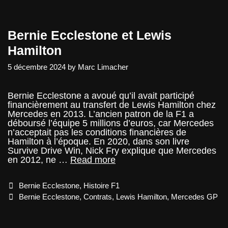
vivant
réabilité
Bernie Ecclestone et Lewis
Hamilton
5 décembre 2024
by
Marc Limacher
Bernie Ecclestone a avoué qu’il avait participé
financièrement au transfert de Lewis Hamilton chez
Mercedes en 2013. L’ancien patron de la F1 a
déboursé l’équipe 5 millions d’euros, car Mercedes
n’acceptait pas les conditions financières de
Hamilton à l’époque. En 2020, dans son livre
Survive Drive Win, Nick Fry explique que Mercedes
Bernie
en 2012, ne …
Read more
Ecclestone
et
Categories
Bernie Ecclestone
,
Histoire F1
Lewis
Hamilton
Tags
Bernie Ecclestone
,
Contrats
,
Lewis Hamilton
,
Mercedes GP