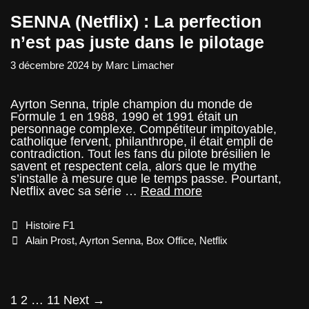
SENNA (Netflix) : La perfection
n’est pas juste dans le pilotage
3 décembre 2024
by
Marc Limacher
Ayrton Senna, triple champion du monde de
Formule 1 en 1988, 1990 et 1991 était un
personnage complexe. Compétiteur impitoyable,
catholique fervent, philanthrope, il était empli de
contradiction. Tout les fans du pilote brésilien le
savent et respectent cela, alors que le mythe
s’installe à mesure que le temps passe. Pourtant,
SENNA
Netflix avec sa série …
Read more
(Netflix)
:
Categories
Histoire F1
La
perfection
Tags
Alain Prost
,
Ayrton Senna
,
Box Office
,
Netflix
n’est
pas
juste
dans
Post
1
2
…
11
Next →
le