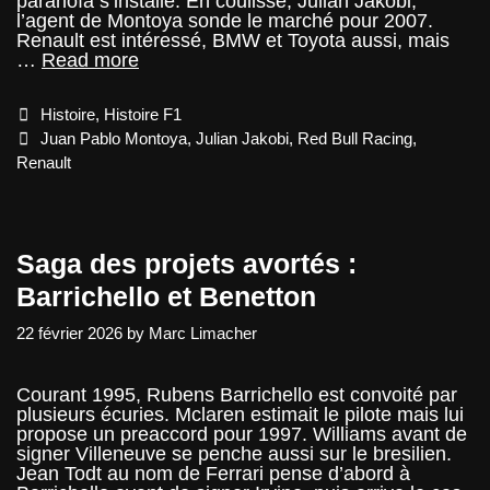
paranoïa s’installe. En coulisse, Julian Jakobi,
l’agent de Montoya sonde le marché pour 2007.
Renault est intéressé, BMW et Toyota aussi, mais
Saga
…
Read more
des
projets
Categories
Histoire
,
Histoire F1
avortés
:
Tags
Juan Pablo Montoya
,
Julian Jakobi
,
Red Bull Racing
,
Montoya
Renault
et
Red
Bull
Racing
Saga des projets avortés :
Barrichello et Benetton
22 février 2026
by
Marc Limacher
Courant 1995, Rubens Barrichello est convoité par
plusieurs écuries. Mclaren estimait le pilote mais lui
propose un preaccord pour 1997. Williams avant de
signer Villeneuve se penche aussi sur le bresilien.
Jean Todt au nom de Ferrari pense d’abord à