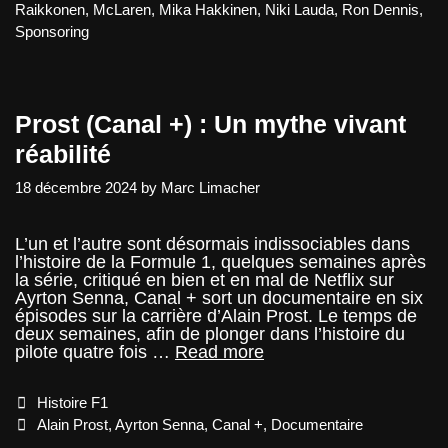
Raikkonen
,
McLaren
,
Mika Hakkinen
,
Niki Lauda
,
Ron Dennis
,
Sponsoring
Prost (Canal +) : Un mythe vivant
réabilité
18 décembre 2024
by
Marc Limacher
L’un et l’autre sont désormais indissociables dans
l’histoire de la Formule 1, quelques semaines après
la série, critiqué en bien et en mal de Netflix sur
Ayrton Senna, Canal + sort un documentaire en six
épisodes sur la carrière d’Alain Prost. Le temps de
deux semaines, afin de plonger dans l’histoire du
Prost
pilote quatre fois …
Read more
(Canal
+)
Categories
Histoire F1
:
Un
Tags
Alain Prost
,
Ayrton Senna
,
Canal +
,
Documentaire
mythe