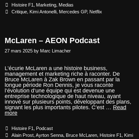
–
Categories
Histoire F1
,
Marketing
,
Medias
The
Seat
Tags
Critique
,
Kimi Antonelli
,
Mercedes GP
,
Netflix
McLaren – AEON Podcast
27 mars 2025
by
Marc Limacher
L’écurie McLaren a une histoire business,
management et marketing riche à raconter. De
Bruce McLaren à Zak Brown en passant par la
longue période Ron Dennis, je vous raconte
l’évolution d’une équipe qui est devenue une
entreprise technologique de haut niveau, ayant
innové sur plusieurs points, développant des plans,
signant les plus importants pilotes. C’est …
Read
McLaren
more
–
AEON
Categories
Histoire F1
,
Podcast
Podcast
Tags
Alain Prost
,
Ayrton Senna
,
Bruce McLaren
,
Histoire F1
,
Kimi