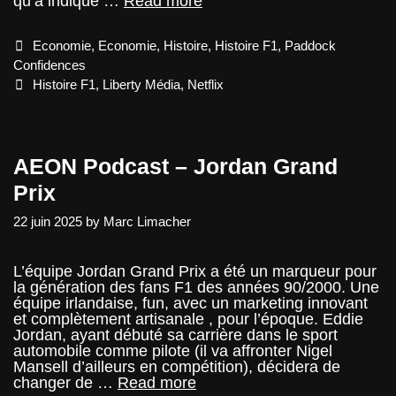
Netflix
qu’a indiqué …
Read more
a
envisagé
Categories
Economie
,
Economie
,
Histoire
,
Histoire F1
,
Paddock
d’acheter
la
Confidences
F1
Tags
Histoire F1
,
Liberty Média
,
Netflix
avant
Liberty
Média.
AEON Podcast – Jordan Grand
Prix
22 juin 2025
by
Marc Limacher
L’équipe Jordan Grand Prix a été un marqueur pour
la génération des fans F1 des années 90/2000. Une
équipe irlandaise, fun, avec un marketing innovant
et complètement artisanale , pour l’époque. Eddie
Jordan, ayant débuté sa carrière dans le sport
automobile comme pilote (il va affronter Nigel
Mansell d’ailleurs en compétition), décidera de
AEON
changer de …
Read more