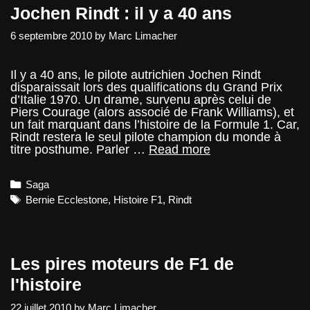
Jochen Rindt : il y a 40 ans
6 septembre 2010
by
Marc Limacher
Il y a 40 ans, le pilote autrichien Jochen Rindt
disparaissait lors des qualifications du Grand Prix
d’Italie 1970. Un drame, survenu après celui de
Piers Courage (alors associé de Frank Williams), et
un fait marquant dans l’histoire de la Formule 1. Car,
Rindt restera le seul pilote champion du monde à
Jochen
titre posthume. Parler …
Read more
Rindt
:
Categories
Saga
il
y
Tags
Bernie Ecclestone
,
Histoire F1
,
Rindt
a
40
ans
Les pires moteurs de F1 de
l'histoire
22 juillet 2010
by
Marc Limacher