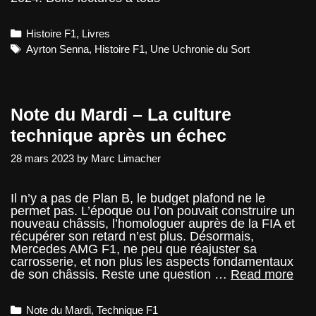
Categories
Histoire F1
,
Livres
Tags
Ayrton Senna
,
Histoire F1
,
Une Uchronie du Sort
Note du Mardi – La culture
technique après un échec
28 mars 2023
by
Marc Limacher
Il n’y a pas de Plan B, le budget plafond ne le
permet pas. L’époque ou l’on pouvait construire un
nouveau châssis, l’homologuer auprès de la FIA et
récupérer son retard n’est plus. Désormais,
Mercedes AMG F1, ne peu que réajuster sa
carrosserie, et non plus les aspects fondamentaux
Not
de son châssis. Reste une question …
Read more
du
Mar
Categories
Note du Mardi
,
Technique F1
–