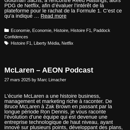
Goldman Sachs, a rencontré Reed Hastings, alors
PDG de Netflix, afin d’évaluer l’intérêt de la
plateforme pour le rachat de la Formule 1. C’est ce
Netflix
qu’a indiqué …
Read more
a
envisagé
Categories
Economie
,
Economie
,
Histoire
,
Histoire F1
,
Paddock
d’acheter
la
Confidences
F1
Tags
Histoire F1
,
Liberty Média
,
Netflix
avant
Liberty
Média.
McLaren – AEON Podcast
27 mars 2025
by
Marc Limacher
L’écurie McLaren a une histoire business,
management et marketing riche à raconter. De
Bruce McLaren à Zak Brown en passant par la
longue période Ron Dennis, je vous raconte
l’évolution d’une équipe qui est devenue une
entreprise technologique de haut niveau, ayant
innové sur plusieurs points, développant des plans,