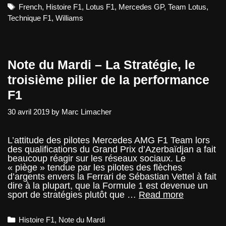
La
Tags
French
,
Histoire F1
,
Lotus F1
,
Mercedes GP
,
Team Lotus
,
cult
Technique F1
,
Williams
tec
apr
un
éch
Note du Mardi – La Stratégie, le
troisième pilier de la performance
F1
30 avril 2019
by
Marc Limacher
L’attitude des pilotes Mercedes AMG F1 Team lors
des qualifications du Grand Prix d’Azerbaïdjan a fait
beaucoup réagir sur les réseaux sociaux. Le
« piège » tendue par les pilotes des flèches
d’argents envers la Ferrari de Sébastian Vettel à fait
dire à la plupart, que la Formule 1 est devenue un
Note
sport de stratégies plutôt que …
Read more
du
Mardi
Categories
Histoire F1
,
Note du Mardi
–