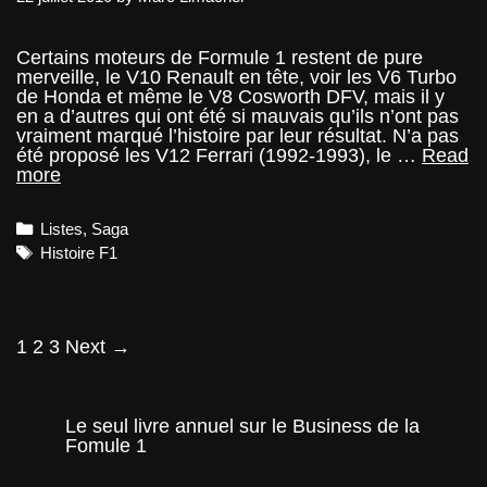
Certains moteurs de Formule 1 restent de pure
merveille, le V10 Renault en tête, voir les V6 Turbo
de Honda et même le V8 Cosworth DFV, mais il y
en a d’autres qui ont été si mauvais qu’ils n’ont pas
vraiment marqué l’histoire par leur résultat. N’a pas
été proposé les V12 Ferrari (1992-1993), le …
Read
Les
more
pires
moteurs
Categories
Listes
,
Saga
de
F1
Tags
Histoire F1
de
l'histoire
Post
1
2
3
Next →
navigation
Le seul livre annuel sur le Business de la
Fomule 1