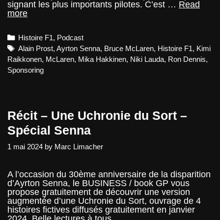
signant les plus importants pilotes. C’est …
Read
McLaren
more
–
AEON
Categories
Histoire F1
,
Podcast
Podcast
Tags
Alain Prost
,
Ayrton Senna
,
Bruce McLaren
,
Histoire F1
,
Kimi
Raikkonen
,
McLaren
,
Mika Hakkinen
,
Niki Lauda
,
Ron Dennis
,
Sponsoring
Récit – Une Uchronie du Sort –
Spécial Senna
1 mai 2024
by
Marc Limacher
A l’occasion du 30ème anniversaire de la disparition
d’Ayrton Senna, le BUSINESS / book GP vous
propose gratuitement de découvrir une version
augmentée d’une Uchronie du Sort, ouvrage de 4
histoires fictives diffusés gratuitement en janvier
2024. Belle lectures à tous