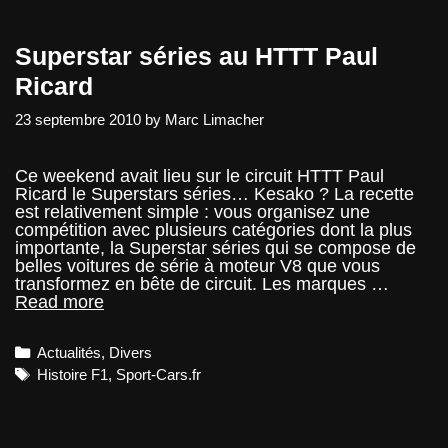
si…
Superstar séries au HTTT Paul
Ricard
23 septembre 2010
by
Marc Limacher
Ce weekend avait lieu sur le circuit HTTT Paul
Ricard le Superstars séries… Kesako ? La recette
est relativement simple : vous organisez une
compétition avec plusieurs catégories dont la plus
importante, la Superstar séries qui se compose de
belles voitures de série à moteur V8 que vous
transformez en bête de circuit. Les marques …
Superstar
Read more
séries
au
Categories
Actualités
,
Divers
HTTT
Paul
Tags
Histoire F1
,
Sport-Cars.fr
Ricard