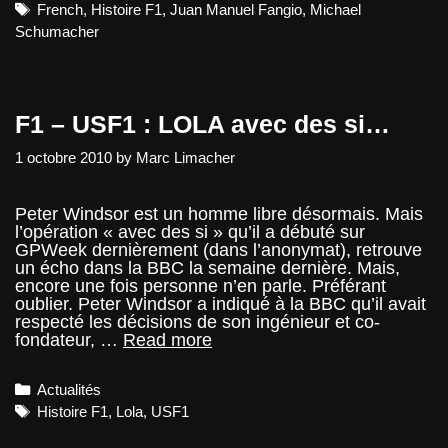
La
Tags
French
,
Histoire F1
,
Juan Manuel Fangio
,
Michael
Stratégie,
Schumacher
le
troisième
pilier
de
la
F1 – USF1 : LOLA avec des si…
performan
F1
1 octobre 2010
by
Marc Limacher
Peter Windsor est un homme libre désormais. Mais
l’opération « avec des si » qu’il a débuté sur
GPWeek dernièrement (dans l’anonymat), retrouve
un écho dans la BBC la semaine dernière. Mais,
encore une fois personne n’en parle. Préférant
oublier. Peter Windsor a indiqué à la BBC qu’il avait
respecté les décisions de son ingénieur et co-
F1
fondateur, …
Read more
–
USF1
Categories
Actualités
:
LOLA
Tags
Histoire F1
,
Lola
,
USF1
avec
des