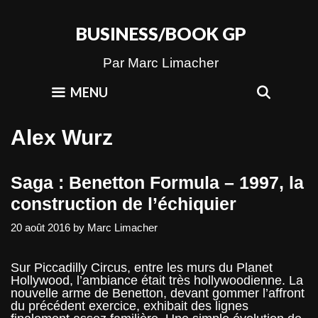
Skip
to
BUSINESS/BOOK GP
content
Par Marc Limacher
SEAR
MENU
Alex Wurz
Saga : Benetton Formula – 1997, la
construction de l’échiquier
20 août 2016
by
Marc Limacher
Sur Piccadilly Circus, entre les murs du Planet
Hollywood, l’ambiance était très hollywoodienne. La
nouvelle arme de Benetton, devant gommer l’affront
du précédent exercice, exhibait des lignes