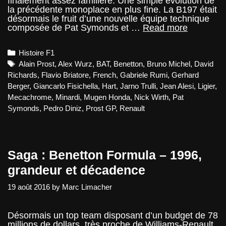
finalement assez familière. Une simple évolution de
la précédente monoplace en plus fine. La B197 était
désormais le fruit d’une nouvelle équipe technique
Saga
composée de Pat Symonds et …
Read more
:
Benetton
Categories
Histoire F1
Formula
–
Tags
Alain Prost
,
Alex Wurz
,
BAT
,
Benetton
,
Bruno Michel
,
David
1997,
Richards
,
Flavio Briatore
,
French
,
Gabriele Rumi
,
Gerhard
la
Berger
,
Giancarlo Fisichella
,
Hart
,
Jarno Trulli
,
Jean Alesi
,
Ligier
,
construct
Mecachrome
,
Minardi
,
Mugen Honda
,
Nick Wirth
,
Pat
de
l’échiquie
Symonds
,
Pedro Diniz
,
Prost GP
,
Renault
Saga : Benetton Formula – 1996,
grandeur et décadence
19 août 2016
by
Marc Limacher
Désormais un top team disposant d’un budget de 78
millions de dollars, très proche de Williams-Renault.