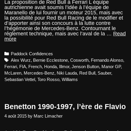
La proposition de Red Bull à Ferrari L équipe
autrichienne avait soumis l’idée à l’équipe de
Maranello de lui fournir un moteur 2015, mais avec
la possibilité pour Red Bull Racing de le modifier et
d’apporter ainsi son concours à la lutte contre
l’hégémonie de Mercedes-Benz. Contournant le
réglement technique, mais avec l’aval de la …
Read
GP
more
Brésil
2015
Categories
Paddock Confidences
–
Paddock
Tags
Alex Wurz
,
Bernie Ecclestone
,
Cosworth
,
Fernando Alonso
,
Confidences
Ferrari
,
FIA
,
French
,
Honda
,
Illmor
,
Jenson Button
,
Manor GP
,
McLaren
,
Mercedes-Benz
,
Niki Lauda
,
Red Bull
,
Sauber
,
Sebastian Vettel
,
Toro Rosso
,
Williams
Benetton 1990-1997, l’ère de Flavio
4 août 2015
by
Marc Limacher