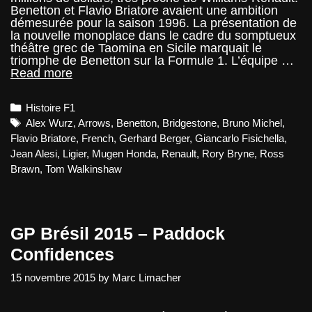
Benetton et Flavio Briatore avaient une ambition
démesurée pour la saison 1996. La présentation de
la nouvelle monoplace dans le cadre du somptueux
théâtre grec de Taomina en Sicile marquait le
triomphe de Benetton sur la Formule 1. L’équipe …
Saga
Read more
:
Benetton
Categories
Histoire F1
Formula
–
Tags
Alex Wurz
,
Arrows
,
Benetton
,
Bridgestone
,
Bruno Michel
,
1996,
Flavio Briatore
,
French
,
Gerhard Berger
,
Giancarlo Fisichella
,
grandeur
Jean Alesi
,
Ligier
,
Mugen Honda
,
Renault
,
Rory Bryne
,
Ross
et
Brawn
,
Tom Walkinshaw
décadence
GP Brésil 2015 – Paddock
Confidences
15 novembre 2015
by
Marc Limacher