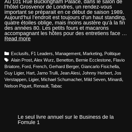
Au 101 Rue Buckingham Palace, dans le salon de
l’hôtel Grosvenor de Londres, un rendez-vous
important se préparait en ce début de saison 1989.
Aujourd’hui l’endroit est toujours d’un haut standing,
quatre étoiles oblige, mais moins austère qu’à la fin
des années 80. Les petits fours et macarons
accompagnant les hôtes pour des entretiens face …
Benetton
Read more
1990-
1997,
Categories
Exclusifs
,
F1 Leaders
,
Management
,
Marketing
,
Politique
l’ère
de
Tags
Alain Prost
,
Alex Wurz
,
Benetton
,
Bernie Ecclestone
,
Flavio
Flavio
Briatore
,
Ford
,
French
,
Gerhard Berger
,
Giancarlo Fisichella
,
Guy Ligier
,
Hart
,
Jarno Trulli
,
Jean Alesi
,
Johnny Herbert
,
Jos
Verstappen
,
Ligier
,
Michael Schumacher
,
Mild Seven
,
Minardi
,
Nelson Piquet
,
Renault
,
Tabac
Le seul livre annuel sur le Business de la
Fomule 1