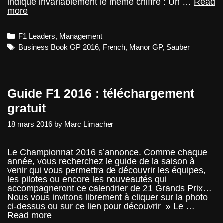
indique invariablement le même chiffre : Un …
Read
Tempête
more
chez
Sauber
Categories
F1 Leaders
,
Management
Tags
Business Book GP 2016
,
French
,
Manor GP
,
Sauber
Guide F1 2016 : téléchargement
gratuit
18 mars 2016
by
Marc Limacher
Le Championnat 2016 s’annonce. Comme chaque
année, vous recherchez le guide de la saison à
venir qui vous permettra de découvrir les équipes,
les pilotes ou encore les nouveautés qui
accompagneront ce calendrier de 21 Grands Prix…
Nous vous invitons librement à cliquer sur la photo
ci-dessus ou sur ce lien pour découvrir » Le …
Guide
Read more