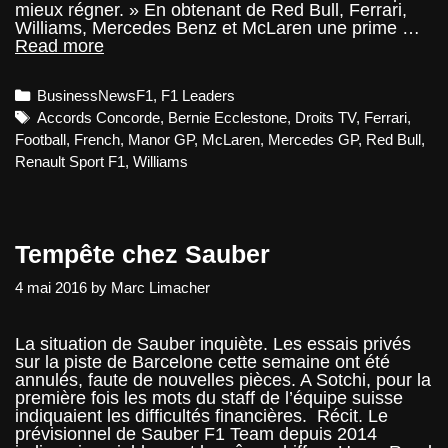
mieux régner. » En obtenant de Red Bull, Ferrari,
Williams, Mercedes Benz et McLaren une prime …
Vers
Read more
la
fin
Categories
BusinessNewsF1
,
F1 Leaders
des
primes
Tags
Accords Concorde
,
Bernie Ecclestone
,
Droits TV
,
Ferrari
,
constructeurs
Football
,
French
,
Manor GP
,
McLaren
,
Mercedes GP
,
Red Bull
,
en
Renault Sport F1
,
Williams
F1
?
Tempête chez Sauber
4 mai 2016
by
Marc Limacher
La situation de Sauber inquiète. Les essais privés
sur la piste de Barcelone cette semaine ont été
annulés, faute de nouvelles pièces. A Sotchi, pour la
première fois les mots du staff de l’équipe suisse
indiquaient les difficultés financières. Récit. Le
prévisionnel de Sauber F1 Team depuis 2014