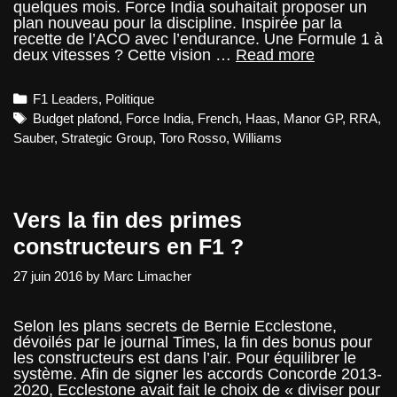
quelques mois. Force India souhaitait proposer un
plan nouveau pour la discipline. Inspirée par la
recette de l’ACO avec l’endurance. Une Formule 1 à
Le
deux vitesses ? Cette vision …
Read more
projet
perdu
Categories
F1 Leaders
,
Politique
de
F1_2
Tags
Budget plafond
,
Force India
,
French
,
Haas
,
Manor GP
,
RRA
,
de
Sauber
,
Strategic Group
,
Toro Rosso
,
Williams
Force
India
Vers la fin des primes
constructeurs en F1 ?
27 juin 2016
by
Marc Limacher
Selon les plans secrets de Bernie Ecclestone,
dévoilés par le journal Times, la fin des bonus pour
les constructeurs est dans l’air. Pour équilibrer le
système. Afin de signer les accords Concorde 2013-
2020, Ecclestone avait fait le choix de « diviser pour