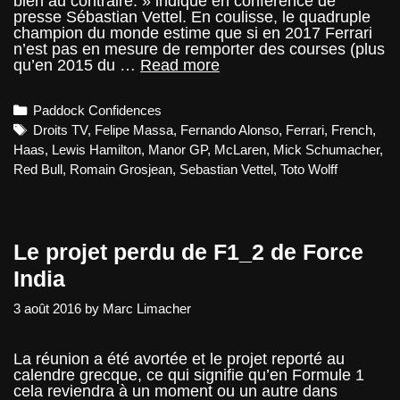
bien au contraire. » indique en conférence de
presse Sébastian Vettel. En coulisse, le quadruple
champion du monde estime que si en 2017 Ferrari
n’est pas en mesure de remporter des courses (plus
GP
qu’en 2015 du …
Read more
Italie
–
Categories
Paddock Confidences
Paddock
Confidences
Tags
Droits TV
,
Felipe Massa
,
Fernando Alonso
,
Ferrari
,
French
,
Haas
,
Lewis Hamilton
,
Manor GP
,
McLaren
,
Mick Schumacher
,
Red Bull
,
Romain Grosjean
,
Sebastian Vettel
,
Toto Wolff
Le projet perdu de F1_2 de Force
India
3 août 2016
by
Marc Limacher
La réunion a été avortée et le projet reporté au
calendre grecque, ce qui signifie qu’en Formule 1
cela reviendra à un moment ou un autre dans