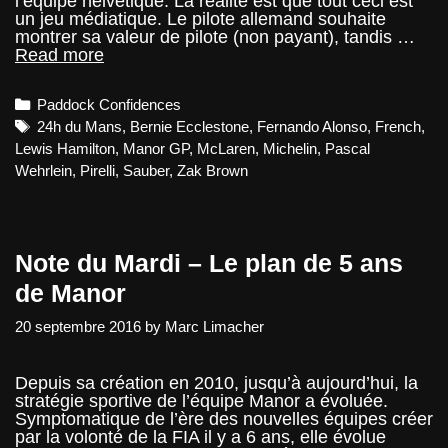
l’équipe helvétique. La réalité est que tout ceci est
un jeu médiatique. Le pilote allemand souhaite
montrer sa valeur de pilote (non payant), tandis …
GP
Read more
Abu
Dhabi
Categories
Paddock Confidences
2016
–
Tags
24h du Mans
,
Bernie Ecclestone
,
Fernando Alonso
,
French
,
Paddock
Lewis Hamilton
,
Manor GP
,
McLaren
,
Michelin
,
Pascal
Confidences
Wehrlein
,
Pirelli
,
Sauber
,
Zak Brown
Note du Mardi – Le plan de 5 ans
de Manor
20 septembre 2016
by
Marc Limacher
Depuis sa création en 2010, jusqu’à aujourd’hui, la
stratégie sportive de l’équipe Manor a évoluée.
Symptomatique de l’ère des nouvelles équipes créer
par la volonté de la FIA il y a 6 ans, elle évolue