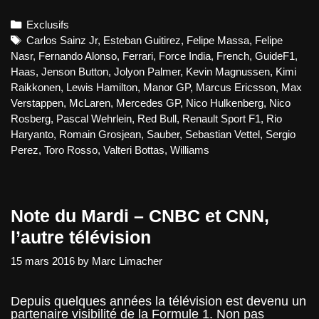
F1
2016
Categories
Exclusifs
:
téléchargement
Tags
Carlos Sainz Jr
,
Esteban Guitirez
,
Felipe Massa
,
Felipe
gratuit
Nasr
,
Fernando Alonso
,
Ferrari
,
Force India
,
French
,
GuideF1
,
Haas
,
Jenson Button
,
Jolyon Palmer
,
Kevin Magnussen
,
Kimi
Raikkonen
,
Lewis Hamilton
,
Manor GP
,
Marcus Ericsson
,
Max
Verstappen
,
McLaren
,
Mercedes GP
,
Nico Hulkenberg
,
Nico
Rosberg
,
Pascal Wehrlein
,
Red Bull
,
Renault Sport F1
,
Rio
Haryanto
,
Romain Grosjean
,
Sauber
,
Sebastian Vettel
,
Sergio
Perez
,
Toro Rosso
,
Valteri Bottas
,
Williams
Note du Mardi – CNBC et CNN,
l’autre télévision
15 mars 2016
by
Marc Limacher
Depuis quelques années la télévision est devenu un
partenaire visibilité de la Formule 1. Non pas