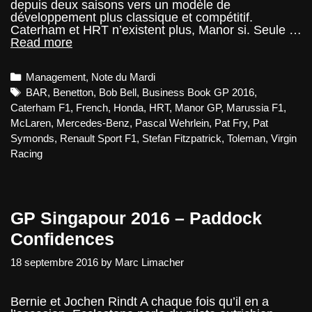
depuis deux saisons vers un modèle de
développement plus classique et compétitif.
Caterham et HRT n’existent plus, Manor si. Seule …
Note
Read more
du
Mardi
Categories
Management
,
Note du Mardi
–
Le
Tags
BAR
,
Benetton
,
Bob Bell
,
Business Book GP 2016
,
plan
Caterham F1
,
French
,
Honda
,
HRT
,
Manor GP
,
Marussia F1
,
de
McLaren
,
Mercedes-Benz
,
Pascal Wehrlein
,
Pat Fry
,
Pat
5
Symonds
,
Renault Sport F1
,
Stefan Fitzpatrick
,
Toleman
,
Virgin
ans
de
Racing
Manor
GP Singapour 2016 – Paddock
Confidences
18 septembre 2016
by
Marc Limacher
Bernie et Jochen Rindt A chaque fois qu’il en a