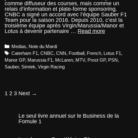
comme diffuseur des courses, mais comme un
relais d’information et plate-forme sponsoring.
CNBC a signé un accord avec l’équipe Sauber F1
Team pour la saison 2016. Depuis 2010, c’est la
troisième équipe après Virgin/Marussia/Manor et
Note
Lotus à devenir partenaire …
Read more
du
Mardi
Categories
Medias
,
Note du Mardi
–
CNBC
Tags
Caterham F1
,
CNBC
,
CNN
,
Football
,
French
,
Lotus F1
,
et
Manor GP
,
Marussia F1
,
McLaren
,
MTV
,
Prost GP
,
PSN
,
CNN,
Sauber
,
Simtek
,
Virgin Racing
l’autre
télévision
Post
1
2
3
Next →
navigation
Le seul livre annuel sur le Business de la
Fomule 1