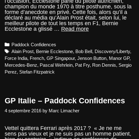
l’occasion, Ecclestone parle du pilote autrichien,
champion du monde 1970 à titre posthume, sous la
forme d’anecdote en privé. Cette fois, alors qu’il a
déclaré au média qu’Alain Prost était, selon lui, le
meilleur pilote de tout les temps en F1, Bernie
GP
Ecclestone a glissé …
Read more
Singapour
2016
Categories
Paddock Confidences
–
Paddock
Tags
Alain Prost
,
Bernie Ecclestone
,
Bob Bell
,
Discovery/Liberty
,
Confidences
Force India
,
French
,
GP Singapour
,
Jenson Button
,
Manor GP
,
Mercedes-Benz
,
Pascal Wehrlein
,
Pat Fry
,
Ron Dennis
,
Sergio
Perez
,
Stefan Fitzpatrick
GP Italie – Paddock Confidences
4 septembre 2016
by
Marc Limacher
Vettel quittera Ferrari après 2017 ? « Je ne me
sens pas vieux et je ne suis pas un homme patient,