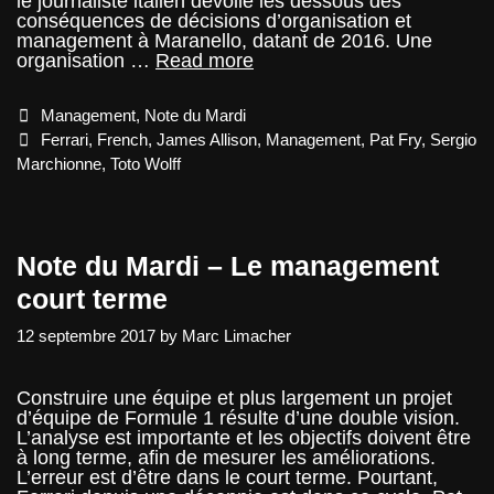
le journaliste italien dévoile les dessous des
conséquences de décisions d’organisation et
management à Maranello, datant de 2016. Une
Note
organisation …
Read more
du
Mardi
Categories
Management
,
Note du Mardi
–
Les
Tags
Ferrari
,
French
,
James Allison
,
Management
,
Pat Fry
,
Sergio
erreurs
Marchionne
,
Toto Wolff
du
passée
de
Ferrari
Note du Mardi – Le management
court terme
12 septembre 2017
by
Marc Limacher
Construire une équipe et plus largement un projet
d’équipe de Formule 1 résulte d’une double vision.
L’analyse est importante et les objectifs doivent être
à long terme, afin de mesurer les améliorations.
L’erreur est d’être dans le court terme. Pourtant,