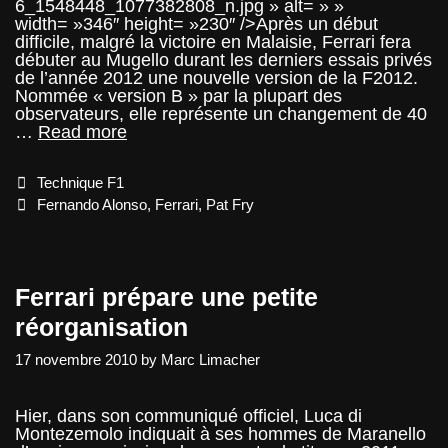
6_1548448_1077382808_n.jpg » alt= » »
width= »346″ height= »230″ />Après un début
difficile, malgré la victoire en Malaisie, Ferrari fera
débuter au Mugello durant les derniers essais privés
de l’année 2012 une nouvelle version de la F2012.
Nommée « version B » par la plupart des
observateurs, elle représente un changement de 40
F1
…
Read more
–
Ferrari
Categories
Technique F1
à
la
Tags
Fernando Alonso
,
Ferrari
,
Pat Fry
recherche
de
1
seconde
Ferrari prépare une petite
au
tour
réorganisation
17 novembre 2010
by
Marc Limacher
Hier, dans son communiqué officiel, Luca di
Montezemolo indiquait à ses hommes de Maranello