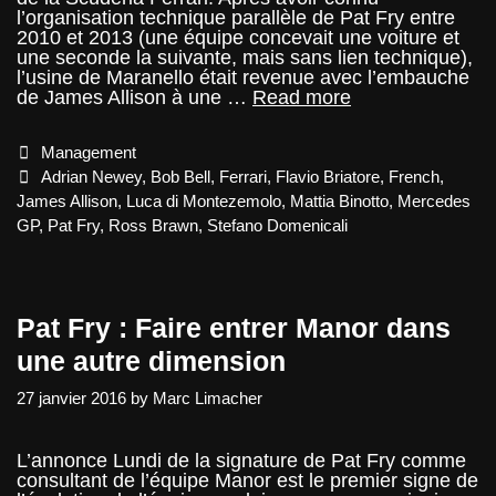
l’organisation technique parallèle de Pat Fry entre
2010 et 2013 (une équipe concevait une voiture et
une seconde la suivante, mais sans lien technique),
l’usine de Maranello était revenue avec l’embauche
La
de James Allison à une …
Read more
révolution
technique
Categories
Management
de
la
Tags
Adrian Newey
,
Bob Bell
,
Ferrari
,
Flavio Briatore
,
French
,
Scuderia
James Allison
,
Luca di Montezemolo
,
Mattia Binotto
,
Mercedes
Ferrari
GP
,
Pat Fry
,
Ross Brawn
,
Stefano Domenicali
Pat Fry : Faire entrer Manor dans
une autre dimension
27 janvier 2016
by
Marc Limacher
L’annonce Lundi de la signature de Pat Fry comme
consultant de l’équipe Manor est le premier signe de