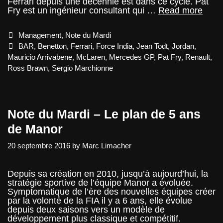
Ferrari depuis une décennie est dans ce cycle. Pat
Note
Fry est un ingénieur consultant qui …
Read more
du
Mard
Categories
Management
,
Note du Mardi
–
Le
Tags
BAR
,
Benetton
,
Ferrari
,
Force India
,
Jean Todt
,
Jordan
,
mana
Mauricio Arrivabene
,
McLaren
,
Mercedes GP
,
Pat Fry
,
Renault
,
court
Ross Brawn
,
Sergio Marchionne
term
Note du Mardi – Le plan de 5 ans
de Manor
20 septembre 2016
by
Marc Limacher
Depuis sa création en 2010, jusqu’à aujourd’hui, la
stratégie sportive de l’équipe Manor a évoluée.
Symptomatique de l’ère des nouvelles équipes créer
par la volonté de la FIA il y a 6 ans, elle évolue
depuis deux saisons vers un modèle de
développement plus classique et compétitif.