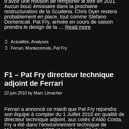
d’avoir une mission de remporter le titre en 2011.
Aucun bouc émissaire dans la prochaine
restructuration de la Scuderia. Chris Dyer restera
probablement en place, tout comme Stefano
Domenicali. Pat Fry, arrivée en cours de saison
Ferrari
prendra le design de la …
Read more
prépare
une
Categories
Actualités
,
Analyses
petite
réorganisation
Tags
Ferrari
,
Montezemolo
,
Pat Fry
F1 – Pat Fry directeur technique
adjoint de Ferrari
22 juin 2010
by
Marc Limacher
Ferrari a annoncé ce mardi que Pat Fry rejoindra
son équipe à compter du 1 Juillet 2010 en qualité de
directeur technique adjoint, aux cotés d’Aldo Costa.
Fry a été dans l’environnement technique de