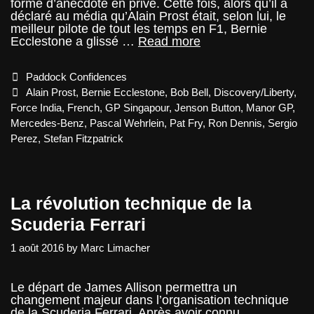
forme d’anecdote en privé. Cette fois, alors qu’il a
déclaré au média qu’Alain Prost était, selon lui, le
meilleur pilote de tout les temps en F1, Bernie
GP
Ecclestone a glissé …
Read more
Singapour
2016
Categories
Paddock Confidences
–
Paddock
Tags
Alain Prost
,
Bernie Ecclestone
,
Bob Bell
,
Discovery/Liberty
,
Confidences
Force India
,
French
,
GP Singapour
,
Jenson Button
,
Manor GP
,
Mercedes-Benz
,
Pascal Wehrlein
,
Pat Fry
,
Ron Dennis
,
Sergio
Perez
,
Stefan Fitzpatrick
La révolution technique de la
Scuderia Ferrari
1 août 2016
by
Marc Limacher
Le départ de James Allison permettra un
changement majeur dans l’organisation technique
de la Scuderia Ferrari. Après avoir connu