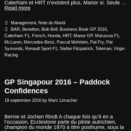
Caterham et HRT n’existent plus, Manor si. Seule …
Note
Read more
du
Mardi
Categories
Management
,
Note du Mardi
–
Le
Tags
BAR
,
Benetton
,
Bob Bell
,
Business Book GP 2016
,
plan
Caterham F1
,
French
,
Honda
,
HRT
,
Manor GP
,
Marussia F1
,
de
McLaren
,
Mercedes-Benz
,
Pascal Wehrlein
,
Pat Fry
,
Pat
5
Symonds
,
Renault Sport F1
,
Stefan Fitzpatrick
,
Toleman
,
Virgin
ans
de
Racing
Manor
GP Singapour 2016 – Paddock
Confidences
18 septembre 2016
by
Marc Limacher
Bernie et Jochen Rindt A chaque fois qu’il en a
l’occasion, Ecclestone parle du pilote autrichien,
champion du monde 1970 à titre posthume, sous la