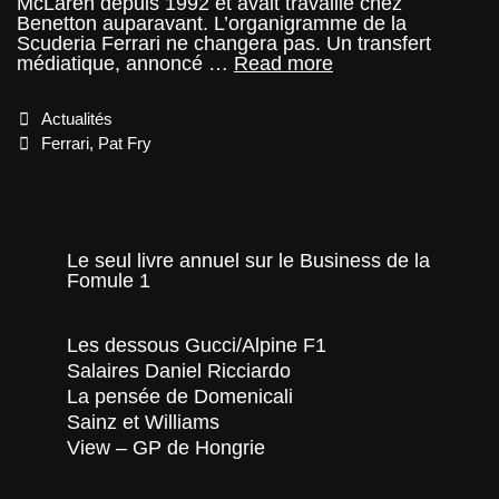
McLaren depuis 1992 et avait travaillé chez
Benetton auparavant. L’organigramme de la
Scuderia Ferrari ne changera pas. Un transfert
F1
médiatique, annoncé …
Read more
–
Pat
Categories
Actualités
Fry
directeur
Tags
Ferrari
,
Pat Fry
technique
adjoint
de
Ferrari
Le seul livre annuel sur le Business de la
Fomule 1
Les dessous Gucci/Alpine F1
Salaires Daniel Ricciardo
La pensée de Domenicali
Sainz et Williams
View – GP de Hongrie