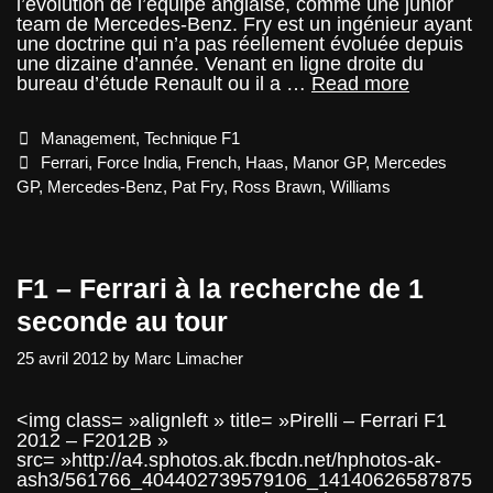
l’évolution de l’équipe anglaise, comme une junior
team de Mercedes-Benz. Fry est un ingénieur ayant
une doctrine qui n’a pas réellement évoluée depuis
une dizaine d’année. Venant en ligne droite du
Pat
bureau d’étude Renault ou il a …
Read more
Fry
:
Categories
Management
,
Technique F1
Faire
entrer
Tags
Ferrari
,
Force India
,
French
,
Haas
,
Manor GP
,
Mercedes
Manor
GP
,
Mercedes-Benz
,
Pat Fry
,
Ross Brawn
,
Williams
dans
une
autre
dimensio
F1 – Ferrari à la recherche de 1
seconde au tour
25 avril 2012
by
Marc Limacher
<img class= »alignleft » title= »Pirelli – Ferrari F1
2012 – F2012B »
src= »http://a4.sphotos.ak.fbcdn.net/hphotos-ak-
ash3/561766_404402739579106_14140626587875