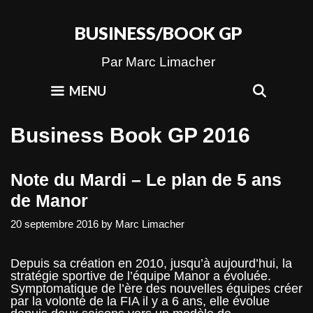
Skip
to
BUSINESS/BOOK GP
content
Par Marc Limacher
SEAR
MENU
Business Book GP 2016
Note du Mardi – Le plan de 5 ans
de Manor
20 septembre 2016
by
Marc Limacher
Depuis sa création en 2010, jusqu’à aujourd’hui, la
stratégie sportive de l’équipe Manor a évoluée.
Symptomatique de l’ère des nouvelles équipes créer
par la volonté de la FIA il y a 6 ans, elle évolue