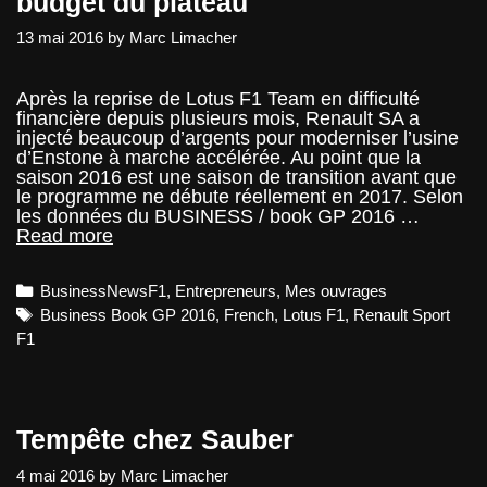
budget du plateau
13 mai 2016
by
Marc Limacher
Après la reprise de Lotus F1 Team en difficulté
financière depuis plusieurs mois, Renault SA a
injecté beaucoup d’argents pour moderniser l’usine
d’Enstone à marche accélérée. Au point que la
saison 2016 est une saison de transition avant que
le programme ne débute réellement en 2017. Selon
les données du BUSINESS / book GP 2016 …
Renault
Read more
Sport
F1
Categories
BusinessNewsF1
,
Entrepreneurs
,
Mes ouvrages
Team,
5ème
Tags
Business Book GP 2016
,
French
,
Lotus F1
,
Renault Sport
budget
F1
du
plateau
Tempête chez Sauber
4 mai 2016
by
Marc Limacher