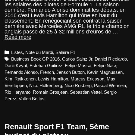
les salaires des pilotes de Formule 1. La saison
dernière, Fernando Alonso dominait les débats, en
2016 c’est Lewis Hamilton qui trône en haut du
classement. En renégociant son contrat la saison
dernière avec Mercedes AMG F1, le triple champion
anglais passe de 25 à 32 millions d’euros de …
Note
Read more
du
Mardi
Categories
Listes
,
Note du Mardi
,
Salaire F1
–
Les
Tags
Business Book GP 2016
,
Carlos Sainz Jr
,
Daniel Ricciardo
,
salaires
Danii Kvyat
,
Esteban Guitirez
,
Felipe Massa
,
Felipe Nasr
,
pilotes
Fernando Alonso
,
French
,
Jenson Button
,
Kevin Magnussen
,
2016
Kimi Raikkonen
,
Lewis Hamilton
,
Marcus Ericsson
,
Max
Verstappen
,
Nico Hulkenberg
,
Nico Rosberg
,
Pascal Wehrlein
,
Rio Haryanto
,
Romain Grosjean
,
Sebastian Vettel
,
Sergio
Perez
,
Valteri Bottas
Renault Sport F1 Team, 5ème