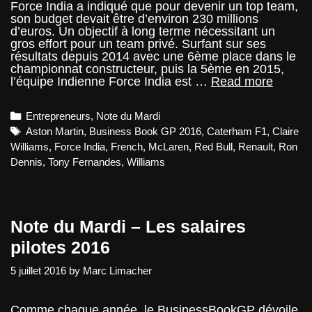
Force India a indiqué que pour devenir un top team,
son budget devait être d’environ 230 millions
d’euros. Un objectif à long terme nécessitant un
gros effort pour un team privé. Surfant sur ses
résultats depuis 2014 avec une 6ème place dans le
championnat constructeur, puis la 5ème en 2015,
Note
l’équipe Indienne Force India est …
Read more
du
Mardi
Categories
Entrepreneurs
,
Note du Mardi
:
Deveni
Tags
Aston Martin
,
Business Book GP 2016
,
Caterham F1
,
Claire
un
Williams
,
Force India
,
French
,
McLaren
,
Red Bull
,
Renault
,
Ron
top
Dennis
,
Tony Fernandes
,
Williams
team
avec
un
budget
de
Note du Mardi – Les salaires
200
million
pilotes 2016
5 juillet 2016
by
Marc Limacher
Comme chaque année, le BusinessBookGP dévoile