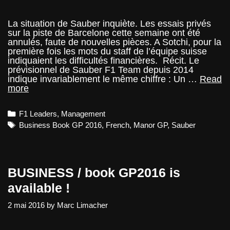
La situation de Sauber inquiète. Les essais privés
sur la piste de Barcelone cette semaine ont été
annulés, faute de nouvelles pièces. A Sotchi, pour la
première fois les mots du staff de l’équipe suisse
indiquaient les difficultés financières. Récit. Le
prévisionnel de Sauber F1 Team depuis 2014
indique invariablement le même chiffre : Un …
Read
Tempête
more
chez
Sauber
Categories
F1 Leaders
,
Management
Tags
Business Book GP 2016
,
French
,
Manor GP
,
Sauber
BUSINESS / book GP2016 is
available !
2 mai 2016
by
Marc Limacher