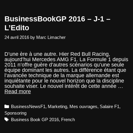
BusinessBookGP 2016 – J-1 –
L’Edito
24 avril 2016
by
Marc Limacher
D’une ère à une autre. Hier Red Bull Racing,
aujourd’hui Mercedes AMG F1. La Formule 1 depuis
2011 n’offre guère d’autres scénarios qu’une seule
équipe dominant les autres. La différence étant que
l’avancée technique de la marque allemande est
inquiétante pour le nouvel horizon que la discipline
souhaite viser. Le nouvel intérêt de cette année …
BusinessBookGP
Read more
2016
–
Categories
BusinessNewsF1
,
Marketing
,
Mes ouvrages
,
Salaire F1
,
J-
1
Sponsoring
–
Tags
Business Book GP 2016
,
French
L’Edito