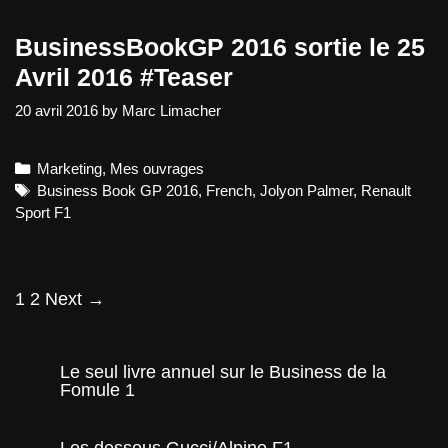
BusinessBookGP 2016 sortie le 25
Avril 2016 #Teaser
20 avril 2016
by
Marc Limacher
Categories
Marketing
,
Mes ouvrages
Tags
Business Book GP 2016
,
French
,
Jolyon Palmer
,
Renault
Sport F1
Post
1
2
Next →
navigation
Le seul livre annuel sur le Business de la
Fomule 1
Les dessous Gucci/Alpine F1