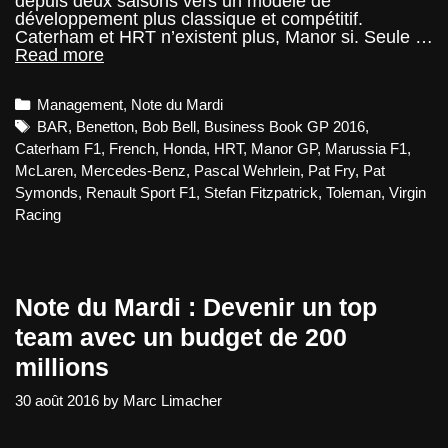
depuis deux saisons vers un modèle de
développement plus classique et compétitif.
Caterham et HRT n’existent plus, Manor si. Seule …
Note
Read more
du
Mardi
Categories
Management
,
Note du Mardi
–
Le
Tags
BAR
,
Benetton
,
Bob Bell
,
Business Book GP 2016
,
plan
Caterham F1
,
French
,
Honda
,
HRT
,
Manor GP
,
Marussia F1
,
de
McLaren
,
Mercedes-Benz
,
Pascal Wehrlein
,
Pat Fry
,
Pat
5
Symonds
,
Renault Sport F1
,
Stefan Fitzpatrick
,
Toleman
,
Virgin
ans
de
Racing
Manor
Note du Mardi : Devenir un top
team avec un budget de 200
millions
30 août 2016
by
Marc Limacher