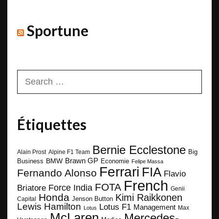
Sportune
Search
for:
Étiquettes
Bernie Ecclestone
Big
Alain Prost
Alpine F1 Team
BMW
Brawn GP
Business
Economie
Felipe Massa
Ferrari
FIA
Fernando Alonso
Flavio
French
FOTA
Force India
Briatore
Genii
Honda
Kimi Raikkonen
Capital
Jenson Button
Lewis Hamilton
Lotus F1
Management
Max
Lotus
McLaren
Mercedes-