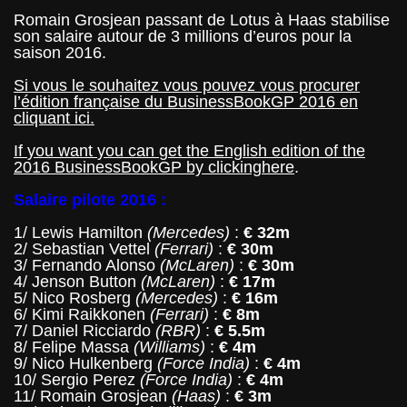
Romain Grosjean passant de Lotus à Haas stabilise
son salaire autour de 3 millions d’euros pour la
saison 2016.
Si vous le souhaitez vous pouvez vous procurer
l’édition française du BusinessBookGP 2016 en
cliquant ici.
If
you
want
you
can
get
the
English
edition
of
the
2016
BusinessBookGP
by
clicking
here
.
Salaire pilote 2016 :
1/ Lewis Hamilton
(Mercedes)
:
€ 32m
2/ Sebastian Vettel
(Ferrari)
:
€ 30m
3/ Fernando Alonso
(McLaren)
:
€ 30m
4/ Jenson Button
(McLaren)
:
€ 17m
5/ Nico Rosberg
(Mercedes)
:
€ 16m
6/ Kimi Raikkonen
(Ferrari)
:
€ 8m
7/ Daniel Ricciardo
(RBR)
:
€ 5.5m
8/ Felipe Massa
(Williams)
:
€ 4m
9/ Nico Hulkenberg
(Force India)
:
€ 4m
10/ Sergio Perez
(Force India)
:
€ 4m
11/ Romain Grosjean
(Haas)
:
€ 3m