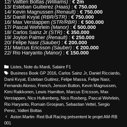
12/ Valtteri Bottas
(Williams)
:
€ 2m
13/ Esteban Guitierez
(Haas)
:
€ 750.000
14/ Kevin Magnussen
(Renault)
:
€ 750.000
15/ Danill Kvyat
(RBR/STR)
:
€ 750.000
16/ Max Verstappen
(STR/RBR)
:
€ 500.000
17/ Pascal Wehrlein
(Manor)
:
€ 500.000
18/ Carlos Sainz Jr
(STR)
:
€ 350.000
19/ Joylon Palmer
(Renault)
:
€ 250.000
20/ Felipe Nasr
(Sauber)
:
€ 200.000
21/ Marcus Ericsson
(Sauber)
:
€ 200.000
22/ Rio Haryanto
(Manor)
:
€ 150.000
Categories
Listes
,
Note du Mardi
,
Salaire F1
Tags
Business Book GP 2016
,
Carlos Sainz Jr
,
Daniel Ricciardo
,
Danii Kvyat
,
Esteban Guitirez
,
Felipe Massa
,
Felipe Nasr
,
Fernando Alonso
,
French
,
Jenson Button
,
Kevin Magnussen
,
Kimi Raikkonen
,
Lewis Hamilton
,
Marcus Ericsson
,
Max
Verstappen
,
Nico Hulkenberg
,
Nico Rosberg
,
Pascal Wehrlein
,
Rio Haryanto
,
Romain Grosjean
,
Sebastian Vettel
,
Sergio
Perez
,
Valteri Bottas
Post
Aston Martin- Red Bull Racing présentent le projet AM-RB
navigation
001