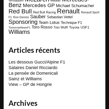
Medias
Verstappen
Benz
Mercedes GP
Michael Schumacher
Renault
Red Bull
Red Bull Racing
Renault Sport
Sauber
Sebastian Vettel
F1
Ron Dennis
Sponsoring
Team Lotus
Technique F1
Toro Rosso
Toyota
Toto Wolff
USF1
TomorrowNewsF1
Williams
Articles récents
Les dessous Gucci/Alpine F1
Salaires Daniel Ricciardo
La pensée de Domenicali
Sainz et Williams
View – GP de Hongrie
Archives