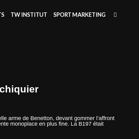
SEAR
TS
TW INSTITUT
SPORT MARKETING
échiquier
elle arme de Benetton, devant gommer l’affront
ente monoplace en plus fine. La B197 était