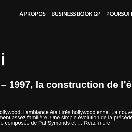
À PROPOS
BUSINESS BOOK GP
POURSUI
i
 1997, la construction de l’
Hollywood, l’ambiance était très hollywoodienne. La nouv
ement assez familière. Une simple évolution de la précéd
Saga
nique composée de Pat Symonds et …
Read more
: