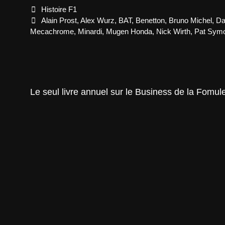
Categories
Histoire F1
Tags
Alain Prost
,
Alex Wurz
,
BAT
,
Benetton
,
Bruno Michel
,
Da
Mecachrome
,
Minardi
,
Mugen Honda
,
Nick Wirth
,
Pat Sym
Le seul livre annuel sur le Business de la Fomul