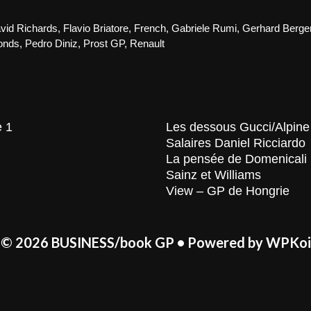
Benetton
Formula
–
vid Richards
,
Flavio Briatore
,
French
,
Gabriele Rumi
,
Gerhard Berge
1997,
onds
,
Pedro Diniz
,
Prost GP
,
Renault
la
construct
de
l’échiquie
e 1
Les dessous Gucci/Alpine
Salaires Daniel Ricciardo
La pensée de Domenicali
Sainz et Williams
View – GP de Hongrie
© 2026 BUSINESS/book GP
• Powered by
WPKoi