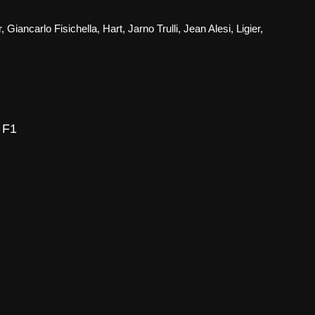
r
,
Giancarlo Fisichella
,
Hart
,
Jarno Trulli
,
Jean Alesi
,
Ligier
,
ion
r
 F1