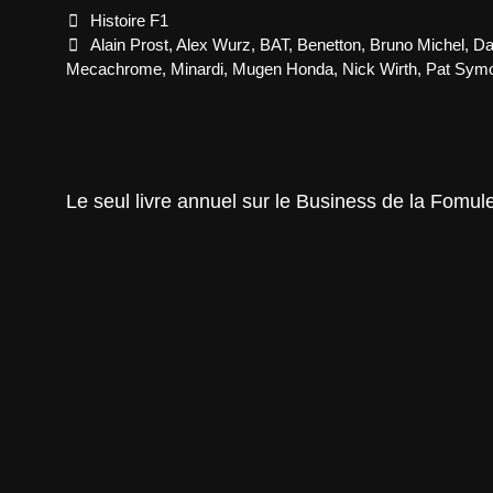
Categories
Histoire F1
Tags
Alain Prost
,
Alex Wurz
,
BAT
,
Benetton
,
Bruno Michel
,
Da
Mecachrome
,
Minardi
,
Mugen Honda
,
Nick Wirth
,
Pat Sym
Le seul livre annuel sur le Business de la Fomul