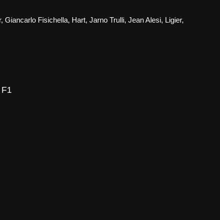
r
,
Giancarlo Fisichella
,
Hart
,
Jarno Trulli
,
Jean Alesi
,
Ligier
,
ion
r
 F1