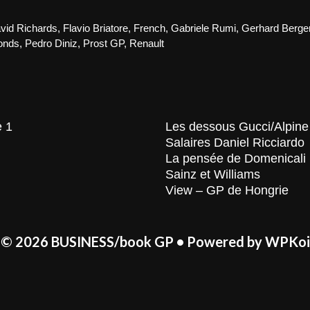
Benetton
Formula
–
vid Richards
,
Flavio Briatore
,
French
,
Gabriele Rumi
,
Gerhard Berge
1997,
onds
,
Pedro Diniz
,
Prost GP
,
Renault
la
construct
de
l’échiquie
e 1
Les dessous Gucci/Alpine
Salaires Daniel Ricciardo
La pensée de Domenicali
Sainz et Williams
View – GP de Hongrie
© 2026 BUSINESS/book GP
• Powered by
WPKoi