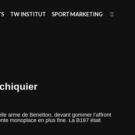
SEAR
TS
TW INSTITUT
SPORT MARKETING
échiquier
elle arme de Benetton, devant gommer l’affront
ente monoplace en plus fine. La B197 était