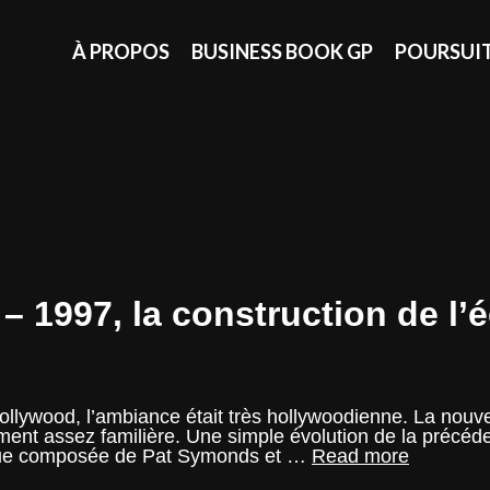
À PROPOS
BUSINESS BOOK GP
POURSUI
 1997, la construction de l’
Hollywood, l’ambiance était très hollywoodienne. La nouv
ement assez familière. Une simple évolution de la précéd
Saga
nique composée de Pat Symonds et …
Read more
: