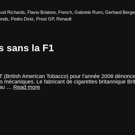
Benetton
Formula
–
vid Richards
,
Flavio Briatore
,
French
,
Gabriele Rumi
,
Gerhard Berge
1997,
onds
,
Pedro Diniz
,
Prost GP
,
Renault
la
construct
de
l’échiquie
 sans la F1
 (British American Tobacco) pour l’année 2008 dénoncent 
ts mécaniques. Le fabricant de cigarettes britannique B
BAT
% au …
Read more
augmente
ses
ventes
sans
la
F1