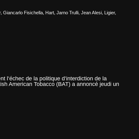
r
,
Giancarlo Fisichella
,
Hart
,
Jarno Trulli
,
Jean Alesi
,
Ligier
,
ion
r
l’échec de la politique d’interdiction de la
ritish American Tobacco (BAT) a annoncé jeudi un