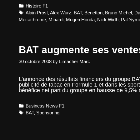
Categories
Histoire F1
Tags
Alain Prost
,
Alex Wurz
,
BAT
,
Benetton
,
Bruno Michel
,
Da
Mecachrome
,
Minardi
,
Mugen Honda
,
Nick Wirth
,
Pat Sym
BAT augmente ses ventes
30 octobre 2008
by
Limacher Marc
L’annonce des résultats financiers du groupe BAT
publicité de tabac en Formule 1 et dans les spor
bénéfice net part du groupe en hausse de 9,5
Categories
Business News F1
Tags
BAT
,
Sponsoring