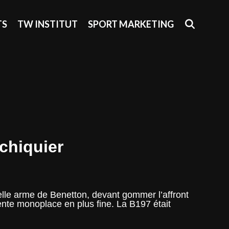
SEAR
TS
TW INSTITUT
SPORT MARKETING
échiquier
elle arme de Benetton, devant gommer l’affront
ente monoplace en plus fine. La B197 était