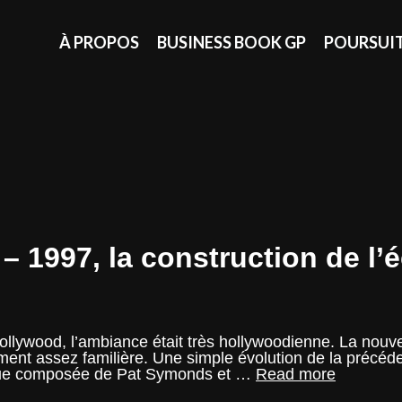
À PROPOS
BUSINESS BOOK GP
POURSUI
 1997, la construction de l’
Hollywood, l’ambiance était très hollywoodienne. La nouv
ement assez familière. Une simple évolution de la précéd
Saga
nique composée de Pat Symonds et …
Read more
: