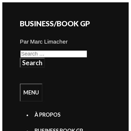
Skip
to
content
BUSINESS/BOOK GP
Par Marc Limacher
Search
for:
SEARCH
MENU
À PROPOS
BUSINESS BOOK GP