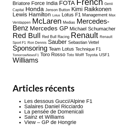
French
FOTA
Force India
Briatore
Genii
Honda
Kimi Raikkonen
Capital
Jenson Button
Lewis Hamilton
Lotus F1
Management
Max
Lotus
McLaren
Mercedes-
Medias
Verstappen
Benz
Mercedes GP
Michael Schumacher
Renault
Red Bull
Red Bull Racing
Renault
Sauber
Sebastian Vettel
Sport F1
Ron Dennis
Sponsoring
Team Lotus
Technique F1
Toro Rosso
Toyota
Toto Wolff
USF1
TomorrowNewsF1
Williams
Articles récents
Les dessous Gucci/Alpine F1
Salaires Daniel Ricciardo
La pensée de Domenicali
Sainz et Williams
View – GP de Hongrie