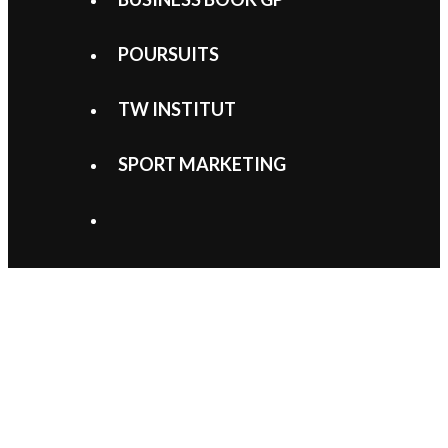
POURSUITS
TW INSTITUT
SPORT MARKETING
SEARCH
Vers une évolution des
structures des écuries
en 2026