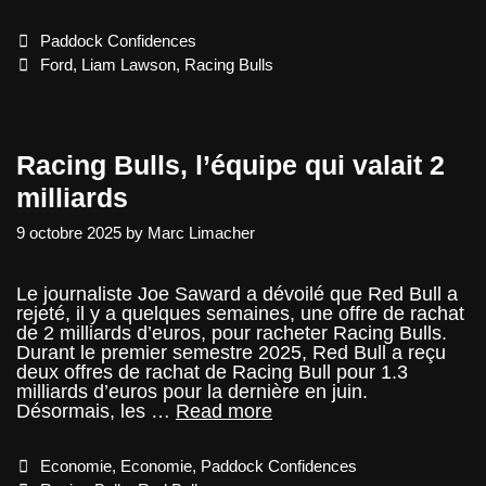
Lawson
et
Categories
Paddock Confidences
Ford
Tags
Ford
,
Liam Lawson
,
Racing Bulls
Racing Bulls, l’équipe qui valait 2
milliards
9 octobre 2025
by
Marc Limacher
Le journaliste Joe Saward a dévoilé que Red Bull a
rejeté, il y a quelques semaines, une offre de rachat
de 2 milliards d’euros, pour racheter Racing Bulls.
Durant le premier semestre 2025, Red Bull a reçu
deux offres de rachat de Racing Bull pour 1.3
milliards d’euros pour la dernière en juin.
Racing
Désormais, les …
Read more
Bulls,
l’équipe
Categories
Economie
,
Economie
,
Paddock Confidences
qui