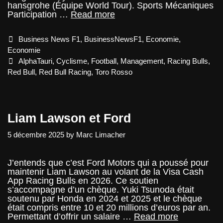
hansgrohe (Équipe World Tour). Sports Mécaniques
Red
Participation …
Read more
Bull
GmbH
Categories
Business News F1
,
BusinessNewsF1
,
Economie
,
Economie
Tags
AlphaTauri
,
Cyclisme
,
Football
,
Management
,
Racing Bulls
,
Red Bull
,
Red Bull Racing
,
Toro Rosso
Liam Lawson et Ford
5 décembre 2025
by
Marc Limacher
J’entends que c’est Ford Motors qui a poussé pour
maintenir Liam Lawson au volant de la Visa Cash
App Racing Bulls en 2026. Ce soutien
s’accompagne d’un chèque. Yuki Tsunoda était
soutenu par Honda en 2024 et 2025 et le chèque
était compris entre 10 et 20 millions d’euros par an.
Liam
Permettant d’offrir un salaire …
Read more