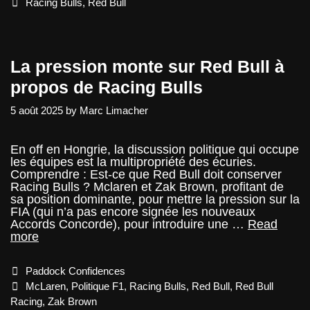
valait
Tags
Racing Bulls
,
Red Bull
2
milliards
La pression monte sur Red Bull à
propos de Racing Bulls
5 août 2025
by
Marc Limacher
En off en Hongrie, la discussion politique qui occupe
les équipes est la multipropriété des écuries.
Comprendre : Est-ce que Red Bull doit conserver
Racing Bulls ? Mclaren et Zak Brown, profitant de
sa position dominante, pour mettre la pression sur la
FIA (qui n’a pas encore signée les nouveaux
Accords Concorde), pour introduire une …
Read
La
more
pression
monte
Categories
Paddock Confidences
sur
Red
Tags
McLaren
,
Politique F1
,
Racing Bulls
,
Red Bull
,
Red Bull
Bull
Racing
,
Zak Brown