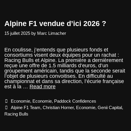
à
propos
de
Racing
Bulls
Alpine F1 vendue d’ici 2026 ?
15 juillet 2025
by
Marc Limacher
En coulisse, j’entends que plusieurs fonds et
consortiums visent deux équipes pour un rachat :
Racing Bulls et Alpine. La première a dernièrement
reçue une offre de 1.5 milliards d’euros, d’un
groupement américain, tandis que la seconde serait
l’objet de plusieurs convoitises. En difficulté au
championnat et dans sa direction, l’écurie française
Alpine
est à la …
Read more
F1
vendue
Categories
Economie
,
Economie
,
Paddock Confidences
d’ici
2026
Tags
Alpine F1 Team
,
Christian Horner
,
Economie
,
Genii Capital
,
?
Racing Bulls