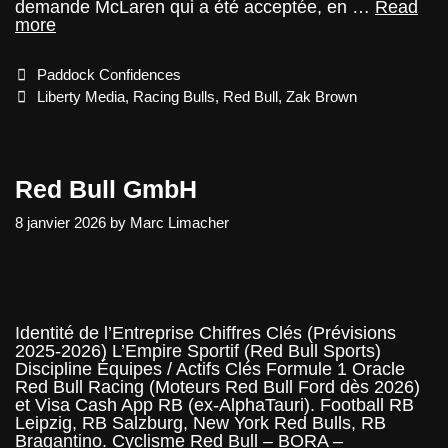
demande McLaren qui a été acceptée, en …
Read
Red
more
Bull
va
Categories
Paddock Confidences
vendre
Racing
Tags
Liberty Media
,
Racing Bulls
,
Red Bull
,
Zak Brown
Bulls
Red Bull GmbH
8 janvier 2026
by
Marc Limacher
Identité de l’Entreprise Chiffres Clés (Prévisions
2025-2026) L’Empire Sportif (Red Bull Sports)
Discipline Équipes / Actifs Clés Formule 1 Oracle
Red Bull Racing (Moteurs Red Bull Ford dès 2026)
et Visa Cash App RB (ex-AlphaTauri). Football RB
Leipzig, RB Salzburg, New York Red Bulls, RB
Bragantino. Cyclisme Red Bull – BORA –