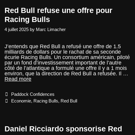
Red Bull refuse une offre pour
Racing Bulls
4 juillet 2025
by
Marc Limacher
J’entends que Red Bull a refusé une offre de 1.5
milliards de dollars pour le rachat de sa seconde
écurie Racing Bulls. Un consortium américain, piloté
par un fond d’investissement important de l’autre
côté de l’atlantique a formulé une offre il y a 1 mois
environ, que la direction de Red Bull a refusée. Il …
Red
Read more
Bull
refuse
Categories
Paddock Confidences
une
offre
Tags
Economie
,
Racing Bulls
,
Red Bull
pour
Racing
Bulls
Daniel Ricciardo sponsorise Red