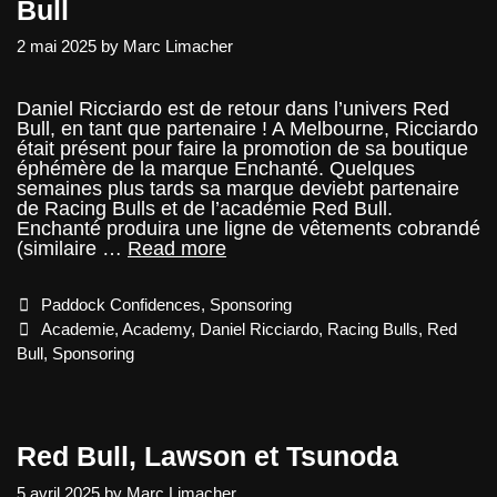
Bull
2 mai 2025
by
Marc Limacher
Daniel Ricciardo est de retour dans l’univers Red
Bull, en tant que partenaire ! A Melbourne, Ricciardo
était présent pour faire la promotion de sa boutique
éphémère de la marque Enchanté. Quelques
semaines plus tards sa marque deviebt partenaire
de Racing Bulls et de l’académie Red Bull.
Enchanté produira une ligne de vêtements cobrandé
Daniel
(similaire …
Read more
Ricciardo
sponsorise
Categories
Paddock Confidences
,
Sponsoring
Red
Bull
Tags
Academie
,
Academy
,
Daniel Ricciardo
,
Racing Bulls
,
Red
Bull
,
Sponsoring
Red Bull, Lawson et Tsunoda
5 avril 2025
by
Marc Limacher