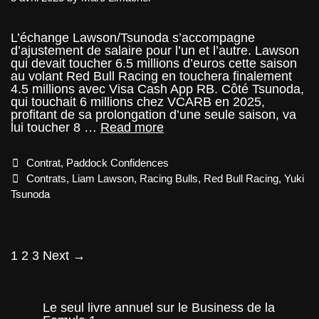
L’échange Lawson/Tsunoda s’accompagne
d’ajustement de salaire pour l’un et l’autre. Lawson
qui devait toucher 6.5 millions d’euros cette saison
au volant Red Bull Racing en touchera finalement
4.5 millions avec Visa Cash App RB. Côté Tsunoda,
qui touchait 6 millions chez VCARB en 2025,
profitant de sa prolongation d’une seule saison, va
Red
lui toucher 8 …
Read more
Bull,
Lawson
Categories
Contrat
,
Paddock Confidences
et
Tsunoda
Tags
Contrats
,
Liam Lawson
,
Racing Bulls
,
Red Bull Racing
,
Yuki
Tsunoda
Post
1
2
3
Next →
navigation
Le seul livre annuel sur le Business de la