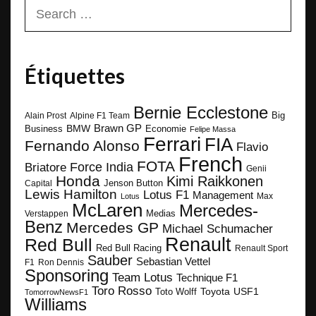
Search
for:
Étiquettes
Bernie Ecclestone
Big
Alain Prost
Alpine F1 Team
BMW
Brawn GP
Business
Economie
Felipe Massa
Ferrari
FIA
Fernando Alonso
Flavio
French
FOTA
Force India
Briatore
Genii
Honda
Kimi Raikkonen
Capital
Jenson Button
Lewis Hamilton
Lotus F1
Management
Max
Lotus
McLaren
Mercedes-
Medias
Verstappen
Benz
Mercedes GP
Michael Schumacher
Renault
Red Bull
Red Bull Racing
Renault Sport
Sauber
Sebastian Vettel
F1
Ron Dennis
Sponsoring
Team Lotus
Technique F1
Toro Rosso
Toyota
Toto Wolff
USF1
TomorrowNewsF1
Williams