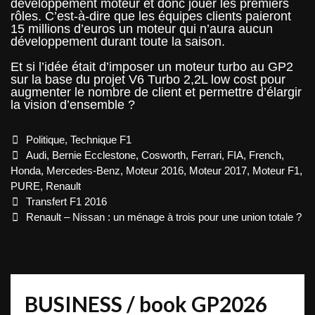
développement moteur et donc jouer les premiers
rôles. C’est-à-dire que les équipes clients paieront
15 millions d’euros un moteur qui n’aura aucun
développement durant toute la saison.
Et si l’idée était d’imposer un moteur turbo au GP2
sur la base du projet V6 Turbo 2,2L low cost pour
augmenter le nombre de client et permettre d’élargir
la vision d’ensemble ?
Categories
Politique
,
Technique F1
Tags
Audi
,
Bernie Ecclestone
,
Cosworth
,
Ferrari
,
FIA
,
French
,
Honda
,
Mercedes-Benz
,
Moteur 2016
,
Moteur 2017
,
Moteur F1
,
PURE
,
Renault
Post
Transfert F1 2016
navigation
Renault – Nissan : un ménage à trois pour une union totale ?
BUSINESS / book GP2026