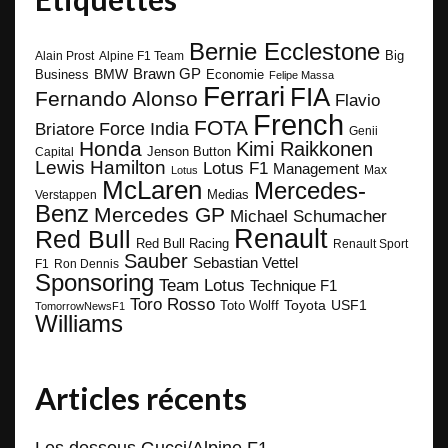
Bernie Ecclestone
Big
Alain Prost
Alpine F1 Team
BMW
Brawn GP
Business
Economie
Felipe Massa
Ferrari
FIA
Fernando Alonso
Flavio
French
FOTA
Force India
Briatore
Genii
Honda
Kimi Raikkonen
Capital
Jenson Button
Lewis Hamilton
Lotus F1
Management
Max
Lotus
McLaren
Mercedes-
Medias
Verstappen
Benz
Mercedes GP
Michael Schumacher
Renault
Red Bull
Red Bull Racing
Renault Sport
Sauber
Sebastian Vettel
F1
Ron Dennis
Sponsoring
Team Lotus
Technique F1
Toro Rosso
Toyota
Toto Wolff
USF1
TomorrowNewsF1
Williams
Articles récents