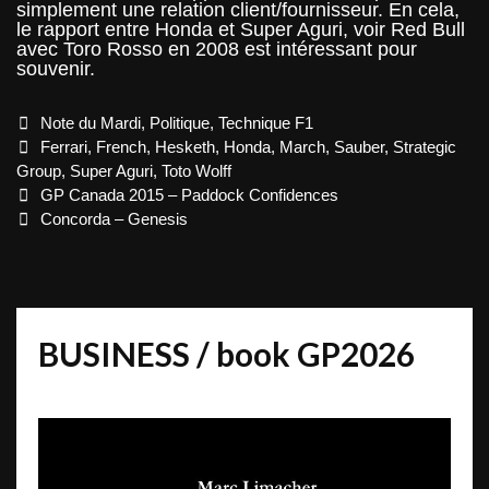
simplement une relation client/fournisseur. En cela,
le rapport entre Honda et Super Aguri, voir Red Bull
avec Toro Rosso en 2008 est intéressant pour
souvenir.
Categories
Note du Mardi
,
Politique
,
Technique F1
Tags
Ferrari
,
French
,
Hesketh
,
Honda
,
March
,
Sauber
,
Strategic
Group
,
Super Aguri
,
Toto Wolff
Post
GP Canada 2015 – Paddock Confidences
navigation
Concorda – Genesis
BUSINESS / book GP2026