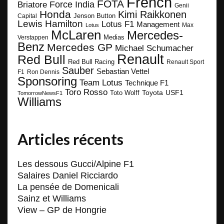
French
FOTA
Force India
Briatore
Genii
Honda
Kimi Raikkonen
Capital
Jenson Button
Lewis Hamilton
Lotus F1
Management
Max
Lotus
McLaren
Mercedes-
Medias
Verstappen
Benz
Mercedes GP
Michael Schumacher
Renault
Red Bull
Red Bull Racing
Renault Sport
Sauber
Sebastian Vettel
F1
Ron Dennis
Sponsoring
Team Lotus
Technique F1
Toro Rosso
Toyota
Toto Wolff
USF1
TomorrowNewsF1
Williams
Articles récents
Les dessous Gucci/Alpine F1
Salaires Daniel Ricciardo
La pensée de Domenicali
Sainz et Williams
View – GP de Hongrie