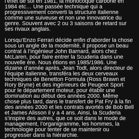
l’effet de sol en 1981, la monocoque carbone en
1984 etc… Une passée technique qui a
progressivement converti la structure italienne
comme une suiveuse et non une innovatrice du
genre. Souvent avec 2 ou 3 saisons de retard sur
ses rivaux anglais.
Lorsqu’Enzo Ferrari décide enfin d’aborder la chose
sous un angle de la modernité, il propose un beau
contrat à l’ingénieur John Barnard, alors chez
McLaren, pour faire entrer la Scuderia dans une
nouvelle ère. Nous étions en 1985/1986. Une
dizaine d’année après, Jean Todt, alors directeur de
l’équipe italienne, transféra les deux cerveaux
techniques de Benetton Formula (Ross Brawn et
Rory Bryne) et des ingénieurs de Peugeot Sport
pour le département moteur, pour établir une
domination au début des années 2000. Même
chose plus tard, dans le transfert de Pat Fry à la fin
des années 2000 et les contrats avortés de Bob Bell
et James Alisson il y a 4 ans. Ainsi, la Scuderia
s’inspire des autres, que ce soit dans le mode de
management, l’organigramme, les hommes, la
technologie pour tenter de se maintenir ou
progresser dans la hiérarchie.