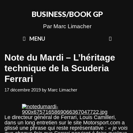
Skip
to
BUSINESS/BOOK GP
content
Par Marc Limacher
SEAR
MENU
Note du Mardi – L’héritage
technique de la Scuderia
Ferrari
17 décembre 2019
by
Marc Limacher
Le directeur général de Ferrari, Louis Camilleri,
dans un long entretien sur le site Motorsport.com a
glissé une phrase qui reste représentative :
« je vois