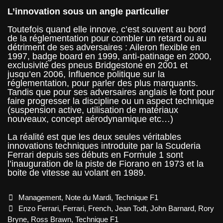
L’innovation sous un angle particulier
Toutefois quand elle innove, c’est souvent au bord
de la réglementation pour combler un retard ou au
détriment de ses adversaires : Aileron flexible en
1997, badge board en 1999, anti-patinage en 2000,
exclusivité des pneus Bridgestone en 2001 et
jusqu’en 2006, Influence politique sur la
réglementation, pour parler des plus marquants.
Tandis que pour ses adversaires anglais le font pour
faire progresser la discipline ou un aspect technique
(suspension active, utilisation de matériaux
nouveaux, concept aérodynamique etc…)
La réalité est que les deux seules véritables
innovations techniques introduite par la Scuderia
Ferrari depuis ses débuts en Formule 1 sont
l’inauguration de la piste de Fiorano en 1973 et la
boite de vitesse au volant en 1989.
Categories
Management
,
Note du Mardi
,
Technique F1
Tags
Enzo Ferrari
,
Ferrari
,
French
,
Jean Todt
,
John Barnard
,
Rory
Bryne
,
Ross Brawn
,
Technique F1