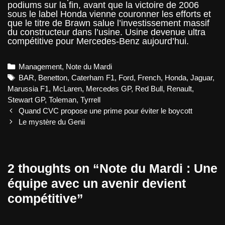
podiums sur la fin, avant que la victoire de 2006
sous le label Honda vienne couronner les efforts et
que le titre de Brawn salue l’investissement massif
du constructeur dans l’usine. Usine devenue ultra
compétitive pour Mercedes-Benz aujourd’hui.
Categories
Management
,
Note du Mardi
Tags
BAR
,
Benetton
,
Caterham F1
,
Ford
,
French
,
Honda
,
Jaguar
,
Marussia F1
,
McLaren
,
Mercedes GP
,
Red Bull
,
Renault
,
Stewart GP
,
Toleman
,
Tyrrell
Post
Quand CVC propose une prime pour éviter le boycott
navigation
Le mystère du Genii
2 thoughts on “
Note du Mardi : Une
équipe avec un avenir devient
compétitive
”