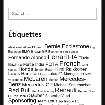
Search
for:
Étiquettes
Bernie Ecclestone
Big
Alain Prost
Alpine F1 Team
BMW
Brawn GP
Business
Economie
Felipe Massa
Ferrari
FIA
Fernando Alonso
Flavio
French
FOTA
Force India
Briatore
Genii
Honda
Kimi Raikkonen
Capital
Jenson Button
Lewis Hamilton
Lotus F1
Management
Max
Lotus
McLaren
Mercedes-
Medias
Verstappen
Benz
Mercedes GP
Michael Schumacher
Renault
Red Bull
Red Bull Racing
Renault Sport
Sauber
Sebastian Vettel
F1
Ron Dennis
Sponsoring
Team Lotus
Technique F1