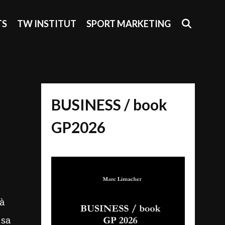
SEAR
TS
TW INSTITUT
SPORT MARKETING
BUSINESS / book
GP2026
 à
 sa