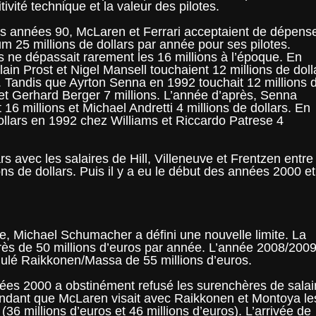
ivité technique et la valeur des pilotes.
s années 90, McLaren et Ferrari acceptaient de dépens
 25 millions de dollars par année pour ses pilotes.
s ne dépassait rarement les 16 millions à l’époque. En
lain Prost et Nigel Mansell touchaient 12 millions de doll
 Tandis que Ayrton Senna en 1992 touchait 12 millions 
 et Gerhard Berger 7 millions. L’année d’après, Senna
 16 millions et Michael Andretti 4 millions de dollars. En
dollars en 1992 chez Williams et Riccardo Patrese 4
rs avec les salaires de Hill, Villeneuve et Frentzen entre
ons de dollars. Puis il y a eu le début des années 2000 et
e, Michael Schumacher a défini une nouvelle limite. La
rès de 50 millions d’euros par année. L’année 2008/200
umulé Raikkonen/Massa de 55 millions d’euros.
nnées 2000 a obstinément refusé les surenchères de salai
 Pendant que McLaren visait avec Raikkonen et Montoya le
 millions d’euros et 46 millions d’euros). L’arrivée de