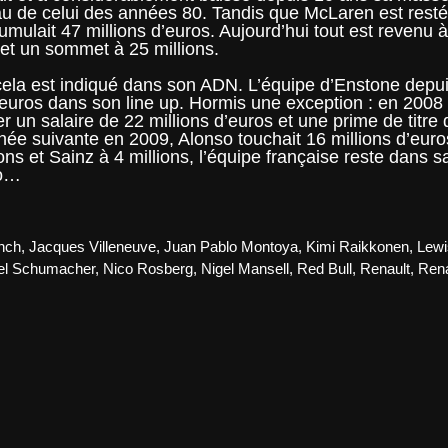
veau de celui des années 80. Tandis que McLaren est resté
ulait 47 millions d’euros. Aujourd’hui tout est revenu à
 et un sommet à 25 millions.
 cela est indiqué dans son ADN. L’équipe d’Enstone depu
’euros dans son line up. Hormis une exception : en 2008
 un salaire de 22 millions d’euros et une prime de titre 
année suivante en 2009, Alonso touchait 16 millions d’euro
ons et Sainz à 4 millions, l’équipe française reste dans s
so…
nch
,
Jacques Villeneuve
,
Juan Pablo Montoya
,
Kimi Raikkonen
,
Lewi
el Schumacher
,
Nico Rosberg
,
Nigel Mansell
,
Red Bull
,
Renault
,
Rena