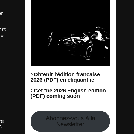
er
ars
de
>
Obtenir l'édition française
2026 (PDF) en cliquant ici
>
Get the 2026 English edition
(PDF) coming soon
9
Abonnez-vous à la
re
Newsletter
s