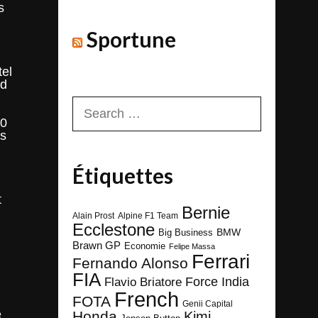
s
Sportune
tel
nd
Search
for:
20
es
Étiquettes
t
Bernie
Alain Prost
Alpine F1 Team
Ecclestone
BMW
Big Business
Brawn GP
Economie
Felipe Massa
Ferrari
Fernando Alonso
FIA
Force India
Flavio Briatore
French
FOTA
Genii Capital
e
Honda
Kimi