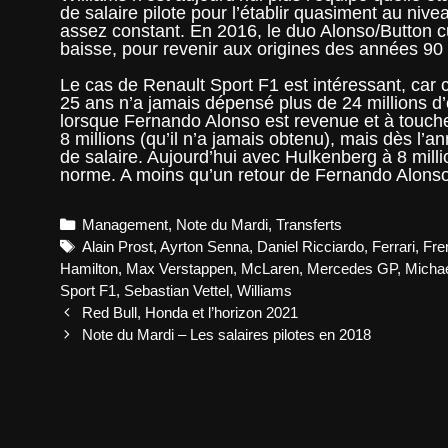
de salaire pilote pour l’établir quasiment au ni
assez constant. En 2016, le duo Alonso/Button cum
baisse, pour revenir aux origines des années 90
Le cas de Renault Sport F1 est intéressant, car
25 ans n’a jamais dépensé plus de 24 millions d
lorsque Fernando Alonso est revenue et à toucher
8 millions (qu’il n’a jamais obtenu), mais dès l’
de salaire. Aujourd’hui avec Hulkenberg à 8 milli
norme. A moins qu’un retour de Fernando Alon
Categories
Management
,
Note du Mardi
,
Transferts
Tags
Alain Prost
,
Ayrton Senna
,
Daniel Ricciardo
,
Ferrari
,
Fre
Hamilton
,
Max Verstappen
,
McLaren
,
Mercedes GP
,
Micha
Sport F1
,
Sebastian Vettel
,
Williams
Post
Red Bull, Honda et l’horizon 2021
navigation
Note du Mardi – Les salaires pilotes en 2018