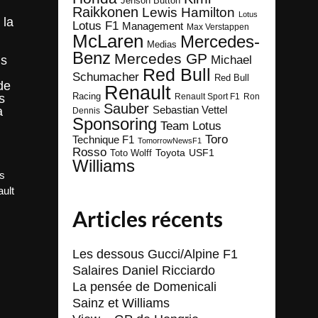
Jenson Button
Raikkonen
Lewis Hamilton
Lotus
 la
Lotus F1
Management
Max Verstappen
McLaren
Mercedes-
Medias
Benz
Mercedes GP
Michael
is
Red Bull
Schumacher
Red Bull
de
Renault
s
Racing
Renault Sport F1
Ron
Sauber
Sebastian Vettel
a
Dennis
Sponsoring
Team Lotus
Toro
Technique F1
TomorrowNewsF1
Rosso
Toyota
Toto Wolff
USF1
Williams
s
ult
Articles récents
Les dessous Gucci/Alpine F1
Salaires Daniel Ricciardo
La pensée de Domenicali
Sainz et Williams