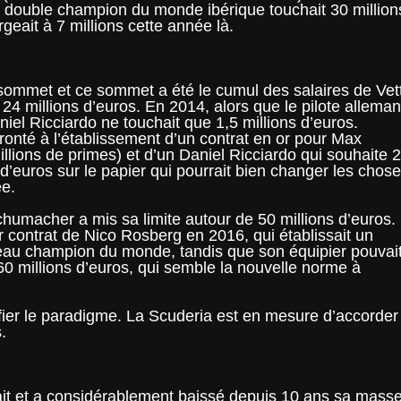
 double champion du monde ibérique touchait 30 million
eait à 7 millions cette année là.
sommet et ce sommet a été le cumul des salaires de Vet
24 millions d’euros. En 2014, alors que le pilote allema
niel Ricciardo ne touchait que 1,5 millions d’euros.
nfronté à l’établissement d’un contrat en or pour Max
illions de primes) et d’un Daniel Ricciardo qui souhaite 
d’euros sur le papier qui pourrait bien changer les chos
ée.
humacher a mis sa limite autour de 50 millions d’euros.
er contrat de Nico Rosberg en 2016, qui établissait un
veau champion du monde, tandis que son équipier pouvai
 60 millions d’euros, qui semble la nouvelle norme à
fier le paradigme. La Scuderia est en mesure d’accorder
.
était et a considérablement baissé depuis 10 ans sa mass