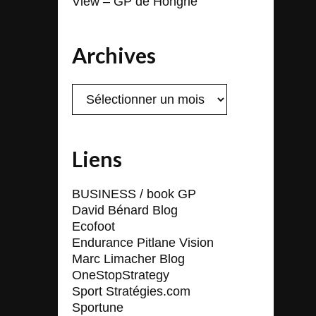
View – GP de Hongrie
Archives
Archives
Liens
BUSINESS / book GP
David Bénard Blog
Ecofoot
Endurance Pitlane Vision
Marc Limacher Blog
OneStopStrategy
Sport Stratégies.com
Sportune