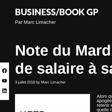
Skip
to
BUSINESS/BOOK GP
content
Par Marc Limacher
Note du Mard
de salaire à s
3 juillet 2018
by
Marc Limacher
Alors q
apogée 
retenir
quelle 