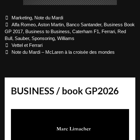
Categories
Marketing
,
Note du Mardi
Tags
Alfa Romeo
,
Aston Martin
,
Banco Santander
,
Business Book
GP 2017
,
Business to Business
,
Caterham F1
,
Ferrari
,
Red
Bull
,
Sauber
,
Sponsoring
,
Williams
Post
Vettel et Ferrari
navigation
Note du Mardi – McLaren à la croisée des mondes
BUSINESS / book GP2026