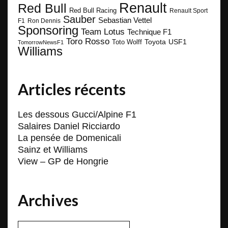
Renault
Red Bull
Red Bull Racing
Renault Sport
Sauber
Sebastian Vettel
F1
Ron Dennis
Sponsoring
Team Lotus
Technique F1
Toro Rosso
Toyota
Toto Wolff
USF1
TomorrowNewsF1
Williams
Articles récents
Les dessous Gucci/Alpine F1
Salaires Daniel Ricciardo
La pensée de Domenicali
Sainz et Williams
View – GP de Hongrie
Archives
Archives