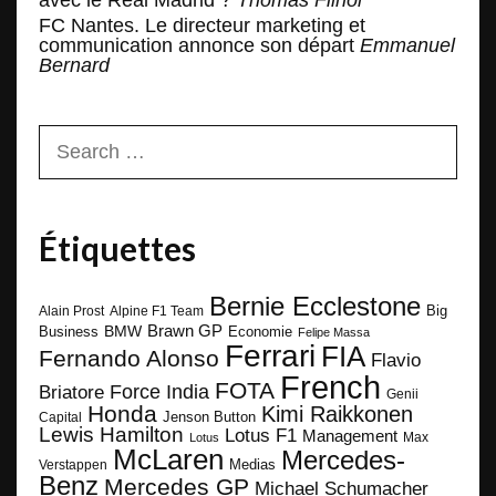
avec le Real Madrid ?
Thomas Filhol
FC Nantes. Le directeur marketing et
communication annonce son départ
Emmanuel
Bernard
Search
for:
Étiquettes
Bernie Ecclestone
Big
Alain Prost
Alpine F1 Team
BMW
Brawn GP
Business
Economie
Felipe Massa
Ferrari
FIA
Fernando Alonso
Flavio
French
FOTA
Force India
Briatore
Genii
Honda
Kimi Raikkonen
Capital
Jenson Button
Lewis Hamilton
Lotus F1
Management
Max
Lotus
McLaren
Mercedes-
Medias
Verstappen
Benz
Mercedes GP
Michael Schumacher