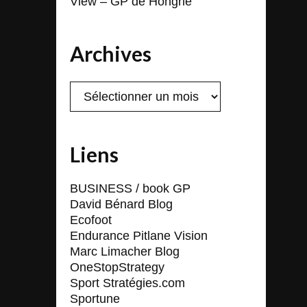
View – GP de Hongrie
Archives
Archives
Liens
BUSINESS / book GP
David Bénard Blog
Ecofoot
Endurance Pitlane Vision
Marc Limacher Blog
OneStopStrategy
Sport Stratégies.com
Sportune