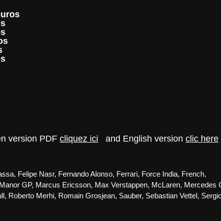
euros
os
os
os
s
os
 en version PDF
cliquez ici
and English version
clic here
assa
,
Felipe Nasr
,
Fernando Alonso
,
Ferrari
,
Force India
,
French
,
Manor GP
,
Marcus Ericsson
,
Max Verstappen
,
McLaren
,
Mercedes 
ll
,
Roberto Merhi
,
Romain Grosjean
,
Sauber
,
Sebastian Vettel
,
Sergi