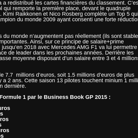
 redistribué les cartes financières du classement. C’es
 qui remporte la première place, devant le quadruple
 Kimi Raikkonen et Nico Rosberg complète un Top 5 qu
hampion du monde 2009 ayant consenti une forte réductio
s du monde n’augmentent pas réellement (ils sont stable
importantes. Ainsi, sur ce principe de salaire+prime
n jusqu’en 2018 avec Mercedes AMG F1 va lui permettre
lace de leader dans les prochaines années. Derrière les
classe moyenne disposant d’un salaire entre 3 et 4 million
e 7.7 millions d’euros, soit 1.5 millions d’euros de plus
 y a 2 ans. Cette saison 13 pilotes touchent minium 1 mill
n dernière.
de Formule 1 par le Business Book GP 2015 :
uros
os
uros
s
uros
os