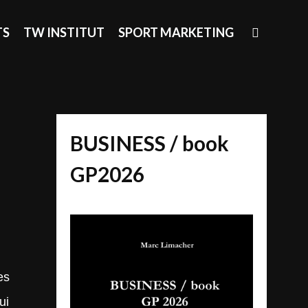
SEAR
TS
TW INSTITUT
SPORT MARKETING
BUSINESS / book
GP2026
es
ui