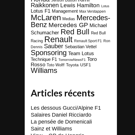
Jenson Button
Raikkonen
Lewis Hamilton
Lotus
Lotus F1
Management
Max Verstappen
McLaren
Mercedes-
Medias
Benz
Mercedes GP
Michael
Red Bull
Schumacher
Red Bull
Renault
Racing
Renault Sport F1
Ron
Sauber
Sebastian Vettel
Dennis
Sponsoring
Team Lotus
Toro
Technique F1
TomorrowNewsF1
Rosso
Toyota
Toto Wolff
USF1
Williams
Articles récents
Les dessous Gucci/Alpine F1
Salaires Daniel Ricciardo
La pensée de Domenicali
Sainz et Williams