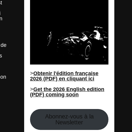
t
i
n
 de
s
>
Obtenir l'édition française
ion
2026 (PDF) en cliquant ici
>
Get the 2026 English edition
(PDF) coming soon
Abonnez-vous à la
Newsletter