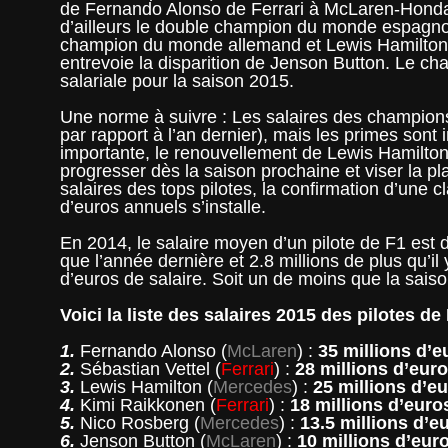
de Fernando Alonso de Ferrari à McLaren-Honda a
d’ailleurs le double champion du monde espagnol
champion du monde allemand et Lewis Hamilton.
entrevoie la disparition de Jenson Button. Le c
salariale pour la saison 2015.
Une norme à suivre : Les salaires des champion
par rapport à l’an dernier), mais les primes sont 
importante, le renouvellement de Lewis Hamilto
progresser dès la saison prochaine et viser la p
salaires des tops pilotes, la confirmation d’une 
d’euros annuels s’installe.
En 2014, le salaire moyen d’un pilote de F1 est d
que l’année dernière et 2.8 millions de plus qu’il
d’euros de salaire. Soit un de moins que la saiso
Voici la liste des salaires 2015 des pilotes 
1.
Fernando Alonso (
McLaren
) :
35 millions d’e
2.
Sébastian Vettel (
Ferrari
) :
28 millions d’eur
3.
Lewis Hamilton (
Mercedes
) :
25 millions d’e
4.
Kimi Raikkonen (
Ferrari
) :
18 millions d’euro
5.
Nico Rosberg (
Mercedes
) :
13.5 millions d’e
6.
Jenson Button (
McLaren
) :
10 millions d’eur