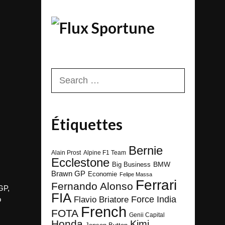
Sportune
Search
for:
Étiquettes
Bernie
Alain Prost
Alpine F1 Team
Ecclestone
BMW
Big Business
Brawn GP
Economie
Felipe Massa
Ferrari
Fernando Alonso
GP
,
FIA
Force India
Flavio Briatore
o
French
FOTA
Genii Capital
Honda
Kimi