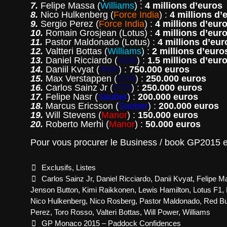
7.
Felipe Massa (
Williams
) :
4 millions d’euros
8.
Nico Hulkenberg (
Force India
) :
4 millions d’
9.
Sergio Perez (
Force India
) :
4 millions d’eur
10.
Romain Grosjean (Lotus) :
4 millions d’eur
11.
Pastor Maldonado (Lotus) :
4 millions d’eur
12.
Valtteri Bottas (
Williams
) :
2 millions d’euro
13.
Daniel Ricciardo (
RBR
) :
1.5 millions d’eur
14.
Daniil Kvyat (
RBR
) :
750.000 euros
15.
Max Verstappen (
STR
) :
250.000 euros
16.
Carlos Sainz Jr (
STR
) :
250.000 euros
17.
Felipe Nasr (
Sauber
) :
200.000 euros
18.
Marcus Ericsson (
Sauber
) :
200.000 euros
19.
Will Stevens (
Manor
) :
150.000 euros
20.
Roberto Merhi (
Manor
) :
50.000 euros
Pour vous procurer le Business / book GP2015
Categories
Exclusifs
,
Listes
Tags
Carlos Sainz Jr
,
Daniel Ricciardo
,
Danii Kvyat
,
Felipe M
Jenson Button
,
Kimi Raikkonen
,
Lewis Hamilton
,
Lotus F1
,
Nico Hulkenberg
,
Nico Rosberg
,
Pastor Maldonado
,
Red Bu
Perez
,
Toro Rosso
,
Valteri Bottas
,
Will Power
,
Williams
Post
GP Monaco 2015 – Paddock Confidences