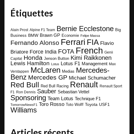
Étiquettes
Bernie Ecclestone
Big
Alain Prost
Alpine F1 Team
BMW
Brawn GP
Business
Economie
Felipe Massa
Ferrari
FIA
Fernando Alonso
Flavio
French
FOTA
Force India
Briatore
Genii
Honda
Kimi Raikkonen
Capital
Jenson Button
Lewis Hamilton
Lotus F1
Management
Max
Lotus
McLaren
Mercedes-
Medias
Verstappen
Benz
Mercedes GP
Michael Schumacher
Renault
Red Bull
Red Bull Racing
Renault Sport
Sauber
Sebastian Vettel
F1
Ron Dennis
Sponsoring
Team Lotus
Technique F1
Toro Rosso
Toyota
Toto Wolff
USF1
TomorrowNewsF1
Williams
Articles récents