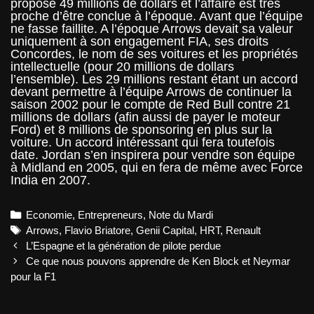
propose 49 millions de dollars et l’affaire est très
proche d’être conclue à l’époque. Avant que l’équipe
ne fasse faillite. A l’époque Arrows devait sa valeur
uniquement à son engagement FIA, ses droits
Concordes, le nom de ses voitures et les propriétés
intellectuelle (pour 20 millions de dollars
l’ensemble). Les 29 millions restant étant un accord
devant permettre à l’équipe Arrows de continuer la
saison 2002 pour le compte de Red Bull contre 21
millions de dollars (afin aussi de payer le moteur
Ford) et 8 millions de sponsoring en plus sur la
voiture. Un accord intéressant qui fera toutefois
date. Jordan s’en inspirera pour vendre son équipe
à Midland en 2005, qui en fera de même avec Force
India en 2007.
Categories
Economie
,
Entrepreneurs
,
Note du Mardi
Tags
Arrows
,
Flavio Briatore
,
Genii Capital
,
HRT
,
Renault
Post
L’Espagne et la génération de pilote perdue
navigation
Ce que nous pouvons apprendre de Ken Block et Neymar
pour la F1