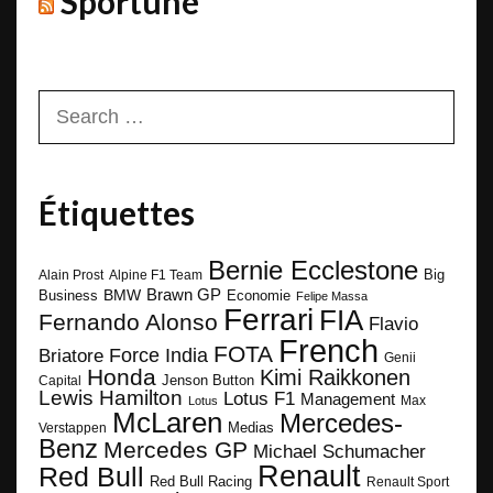
Sportune
Search
for:
Étiquettes
Bernie Ecclestone
Big
Alain Prost
Alpine F1 Team
BMW
Brawn GP
Business
Economie
Felipe Massa
Ferrari
FIA
Fernando Alonso
Flavio
French
FOTA
Force India
Briatore
Genii
Honda
Kimi Raikkonen
Capital
Jenson Button
Lewis Hamilton
Lotus F1
Management
Max
Lotus
McLaren
Mercedes-
Medias
Verstappen
Benz
Mercedes GP
Michael Schumacher
Renault
Red Bull
Red Bull Racing
Renault Sport