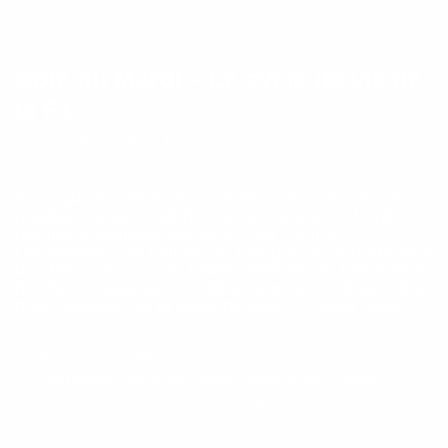
Note du Mardi – Le cycle de vie de
la F1
12 juillet 2022
by
Marc Limacher
Alors que la saison 2022 arrive à mi-parcours, les
résultats de la Scuderia Ferrari, face à Red Bull
Racing cristallisent les fans. Tout comme
l’inconstance de l’Alpine, le manque de performance
des Mercedes, Aston Martin, Williams et McLaren et
de Pierre Gasly avec l’Alpha Tauri, au contraire des
Note
bons résultats de la Haas de Mick …
Read more
du
Mardi
Categories
Management
,
Note du Mardi
–
Le
Tags
Alfa Romeo
,
AlphaTauri
,
Alpine
,
Aston Martin
,
Ferrari
,
cycle
French
,
Haas
,
McLaren
,
Mercedes GP
,
Red Bull
,
Williams
de
vie