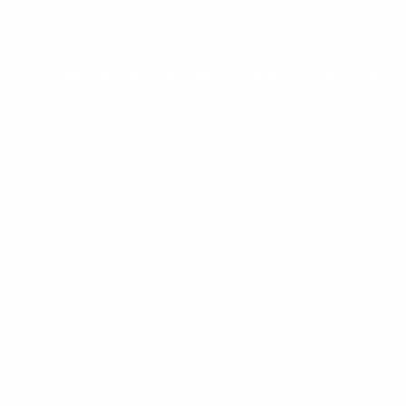
Alpine se lance dans une hypercar
28 mai 2025
by
Marc Limacher
Alpine lancera une supercar hybride de 1 000 ch en
2028. L’information a été confirmé par le PDG de la
marque, Philippe Krief, la puissance sera d’environ
1 000 chevaux. La majeure partie de cette
puissance proviendra d’un V6 central entraînant les
roues arrière. Ce moteur est complété par deux
moteurs électriques à vectorisation de …
Read
Alpine
more
se
lance
Categories
Economie
,
Economie
dans
une
Tags
Alpine
,
Hypercar
,
Industrie Automobile
hypercar