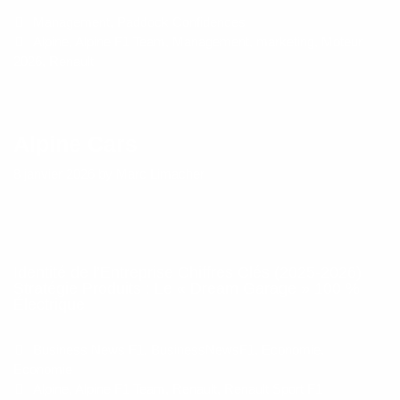
à
Categories
Management
,
Paddock Confidences
Viry-
Chatillon
Tags
Alpine
,
Alpine F1 Team
,
Management
,
marketing
,
Moteur
2026
,
Renault
Alpine Cars
8 janvier 2026
by
Marc Limacher
Identité de l’Entreprise Chiffres Clés (2025-2026)
Stratégie Produits : Le « Dream Garage » 100 %
Électrique
Categories
Business News F1
,
BusinessNewsF1
,
Economie
,
Economie
Tags
Alpine
,
Alpine F1 Team
,
Renault
,
Renault Sport F1