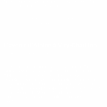
Nous avons vu ses premières mesures avec l’arrêt
L’avenir
des programmes …
Read more
de
Alpine
Categories
Economie
,
Economie
,
Intelligence Economique
en
question
Tags
Alpine
,
Industrie Automobile
,
Renault
L’avenir d’Alpine à Viry-Chatillon
12 février 2026
by
Marc Limacher
Dans son communiqué de presse, aujourd’hui,
Alpine dévoile sa stratégie en sport automobile.
Alpine restera concentrée sur la Formule 1, la
discipline reine du sport automobile, et quittera le
Championnat du Monde d’Endurance (WEC) fin
2026. Alpine demeure pleinement engagée dans le
Championnat du Monde d’Endurance FIA ​​de cette
année. Le site de Viry-Châtillon poursuivra …
Read
L’avenir
more
d’Alpine