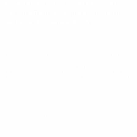
Note du Mardi – La brutalité du
management et le pilote au centre
de la performance 2025
25 mars 2025
by
Marc Limacher
VERSION NOTA : VERSION LONGUE : Les
rumeurs autours de l’avenir de Liam Lawson chez
Red Bull Racing et même dans une certaine
mesure, celle de Jack Doohan chez Alpine illustre la
brutalité du management des écuries de F1 d’une
part et le processus du choix d’une jeune pilote pour
devenir titulaire. Dans l’épisode Elbows …
Read
Note
more
du
Mardi
Categories
Note du Mardi
–
La
Tags
Alpine
,
Flavio Briatore
,
Franco Colapinto
,
Helmut Marko
,
brutalité
Jack Doohan
,
Liam Lawson
,
Red Bull
du
1 Comment
management
et