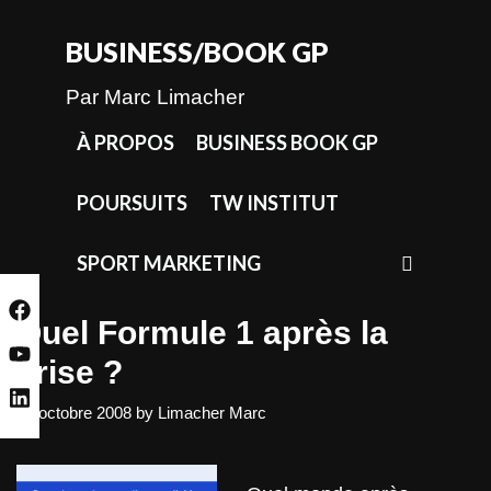
Skip
to
BUSINESS/BOOK GP
content
Par Marc Limacher
À PROPOS
BUSINESS BOOK GP
POURSUITS
TW INSTITUT
SEAR
SPORT MARKETING
Quel Formule 1 après la
crise ?
29 octobre 2008
by
Limacher Marc