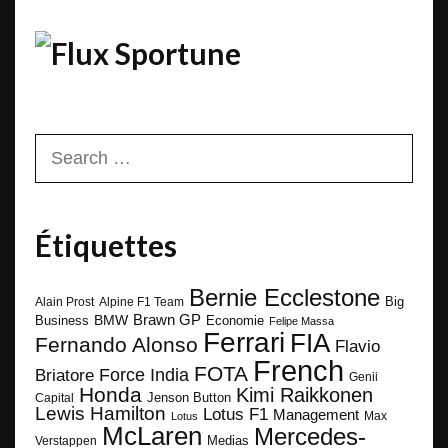
Sportune
Search
for:
Étiquettes
Bernie Ecclestone
Big
Alain Prost
Alpine F1 Team
BMW
Brawn GP
Business
Economie
Felipe Massa
Ferrari
FIA
Fernando Alonso
Flavio
French
FOTA
Force India
Briatore
Genii
Honda
Kimi Raikkonen
Capital
Jenson Button
Lewis Hamilton
Lotus F1
Management
Max
Lotus
McLaren
Mercedes-
Medias
Verstappen