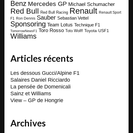
Benz
Mercedes GP
Michael Schumacher
Renault
Red Bull
Red Bull Racing
Renault Sport
Sauber
Sebastian Vettel
F1
Ron Dennis
Sponsoring
Team Lotus
Technique F1
Toro Rosso
Toyota
Toto Wolff
USF1
TomorrowNewsF1
Williams
Articles récents
Les dessous Gucci/Alpine F1
Salaires Daniel Ricciardo
La pensée de Domenicali
Sainz et Williams
View – GP de Hongrie
Archives