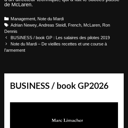
de McLaren.
Categories
Management
,
Note du Mardi
Tags
Adrian Newey
,
Andreas Steidl
,
French
,
McLaren
,
Ron
Dennis
Post
BUSINESS / book GP : Les salaires des pilotes 2019
navigation
Note du Mardi – De vieilles recettes et une course à
l’armement
BUSINESS / book GP2026