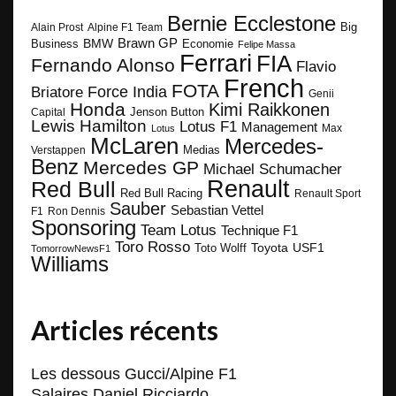
Bernie Ecclestone
Big
Alain Prost
Alpine F1 Team
BMW
Brawn GP
Business
Economie
Felipe Massa
Ferrari
FIA
Fernando Alonso
Flavio
French
FOTA
Force India
Briatore
Genii
Honda
Kimi Raikkonen
Capital
Jenson Button
Lewis Hamilton
Lotus F1
Management
Max
Lotus
McLaren
Mercedes-
Medias
Verstappen
Benz
Mercedes GP
Michael Schumacher
Renault
Red Bull
Red Bull Racing
Renault Sport
Sauber
Sebastian Vettel
F1
Ron Dennis
Sponsoring
Team Lotus
Technique F1
Toro Rosso
Toyota
Toto Wolff
USF1
TomorrowNewsF1
Williams
Articles récents
Les dessous Gucci/Alpine F1
Salaires Daniel Ricciardo