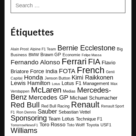
Search
for:
Étiquettes
Bernie Ecclestone
Big
Alain Prost
Alpine F1 Team
BMW
Brawn GP
Business
Economie
Felipe Massa
Ferrari
FIA
Fernando Alonso
Flavio
French
FOTA
Force India
Briatore
Genii
Honda
Kimi Raikkonen
Capital
Jenson Button
Lewis Hamilton
Lotus F1
Management
Max
Lotus
McLaren
Mercedes-
Medias
Verstappen
Benz
Mercedes GP
Michael Schumacher
Renault
Red Bull
Red Bull Racing
Renault Sport
Sauber
Sebastian Vettel
F1
Ron Dennis
Sponsoring
Team Lotus
Technique F1
Toro Rosso
Toyota
Toto Wolff
USF1
TomorrowNewsF1
Williams