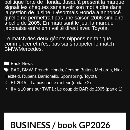
politique forte de Honda. Jusqu’à présent la marque
signait les chèques sans avoir son mot à dire dans
la gestion de l’usine. Désormais Honda a annoncé
qu’elle ne permettrait pas une saison 2006 similaire
à celle de 2005. En maîtrisant le jeu, la marque
japonaise entre en rivalité direct avec Toyota.
Le match des deux géants nippons ne fait que
commencer et n’est pas sans rappeler le match
BMW/Mercedes.
Categories
Back News
Tags
BAR
,
BMW
,
French
,
Honda
,
Jenson Button
,
McLaren
,
Nick
Heidfeld
,
Rubens Barrichello
,
Sponsoring
,
Toyota
Post
F1 2015 – La puissance moteur (update 2)
navigation
Il y a 10 ans sur TWF1 : Le coup de BAR de 2005 (partie 1)
BUSINESS / book GP2026