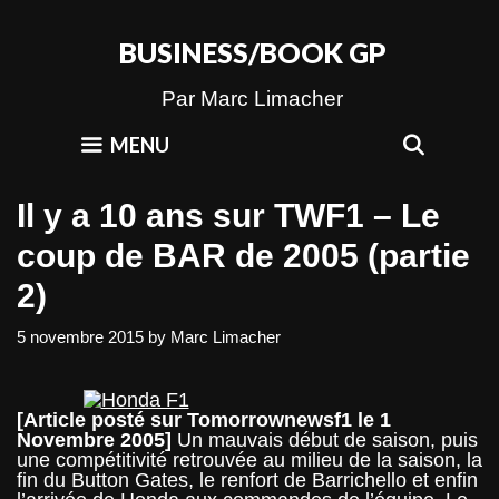
Skip
to
BUSINESS/BOOK GP
content
Par Marc Limacher
SEAR
MENU
Il y a 10 ans sur TWF1 – Le
coup de BAR de 2005 (partie
2)
5 novembre 2015
by
Marc Limacher
[Article posté sur Tomorrownewsf1 le 1
Novembre 2005]
Un mauvais début de saison, puis
une compétitivité retrouvée au milieu de la saison, la
fin du Button Gates, le renfort de Barrichello et enfin