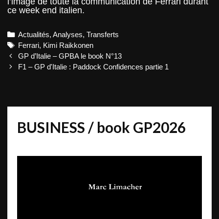
l’image de toute la communication de Ferrari durant
ce week end italien.
Categories
Actualités
,
Analyses
,
Transferts
Tags
Ferrari
,
Kimi Raikkonen
Post
GP d’Italie – GPBA le book N°13
navigation
F1 – GP d'Italie : Paddock Confidences partie 1
BUSINESS / book GP2026