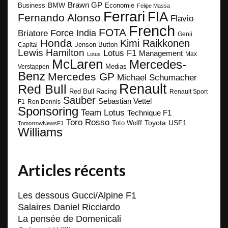
BMW
Brawn GP
Business
Economie
Felipe Massa
Ferrari
FIA
Fernando Alonso
Flavio
French
FOTA
Force India
Briatore
Genii
Honda
Kimi Raikkonen
Capital
Jenson Button
Lewis Hamilton
Lotus F1
Management
Max
Lotus
McLaren
Mercedes-
Medias
Verstappen
Benz
Mercedes GP
Michael Schumacher
Renault
Red Bull
Red Bull Racing
Renault Sport
Sauber
Sebastian Vettel
F1
Ron Dennis
Sponsoring
Team Lotus
Technique F1
Toro Rosso
Toyota
Toto Wolff
USF1
TomorrowNewsF1
Williams
Articles récents
Les dessous Gucci/Alpine F1
Salaires Daniel Ricciardo
La pensée de Domenicali