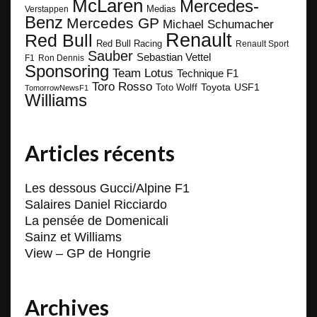
McLaren
Mercedes-
Medias
Verstappen
Benz
Mercedes GP
Michael Schumacher
Renault
Red Bull
Red Bull Racing
Renault Sport
Sauber
Sebastian Vettel
F1
Ron Dennis
Sponsoring
Team Lotus
Technique F1
Toro Rosso
Toyota
Toto Wolff
USF1
TomorrowNewsF1
Williams
Articles récents
Les dessous Gucci/Alpine F1
Salaires Daniel Ricciardo
La pensée de Domenicali
Sainz et Williams
View – GP de Hongrie
Archives