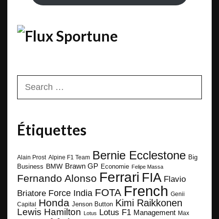
Sportune
Search
for:
Étiquettes
Bernie Ecclestone
Big
Alain Prost
Alpine F1 Team
BMW
Brawn GP
Business
Economie
Felipe Massa
Ferrari
FIA
Fernando Alonso
Flavio
French
FOTA
Force India
Briatore
Genii
Honda
Kimi Raikkonen
Capital
Jenson Button
Lewis Hamilton
Lotus F1
Management
Max
Lotus