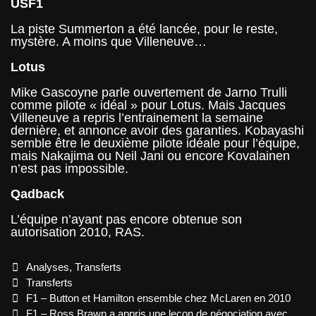
USF1
La piste Summerton a été lancée, pour le reste,
mystère. A moins que Villeneuve…
Lotus
Mike Gascoyne parle ouvertement de Jarno Trulli
comme pilote « idéal » pour Lotus. Mais Jacques
Villeneuve a repris l’entrainement la semaine
dernière, et annonce avoir des garanties. Kobayashi
semble être le deuxième pilote idéale pour l’équipe,
mais Nakajima ou Neil Jani ou encore Kovalainen
n’est pas impossible.
Qadback
L’équipe n’ayant pas encore obtenue son
autorisation 2010, RAS.
Categories
Analyses
,
Transferts
Tags
Transferts
Post
F1 – Button et Hamilton ensemble chez McLaren en 2010
navigation
F1 – Ross Brawn a appris une leçon de négociation avec