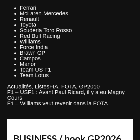
Ferrari
McLaren-Mercedes
Renault
Toyota
Scuderia Toro Rosso
Red Bull Racing
Williams
Force India
Brawn GP
Campos
Manor
Team US F1
Team Lotus
Categories
Tags
Actualités
,
Listes
FIA
,
FOTA
,
GP2010
Post
F1 – USF1 : Avant Paul Ricard, il y a eu Magny
navigation
Cours
F1 – Williams veut revenir dans la FOTA
BUSINESS / book GP2026