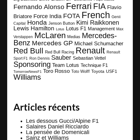
Ferrari
FIA
Fernando Alonso
Flavio
French
FOTA
Force India
Briatore
Genii
Honda
Kimi Raikkonen
Capital
Jenson Button
Lewis Hamilton
Lotus F1
Management
Max
Lotus
McLaren
Mercedes-
Medias
Verstappen
Benz
Mercedes GP
Michael Schumacher
Renault
Red Bull
Red Bull Racing
Renault
Sauber
Sebastian Vettel
Sport F1
Ron Dennis
Sponsoring
Team Lotus
Technique F1
Toro Rosso
Toyota
Toto Wolff
USF1
TomorrowNewsF1
Williams
Articles récents
Les dessous Gucci/Alpine F1
Salaires Daniel Ricciardo
La pensée de Domenicali
Sainz et Williams