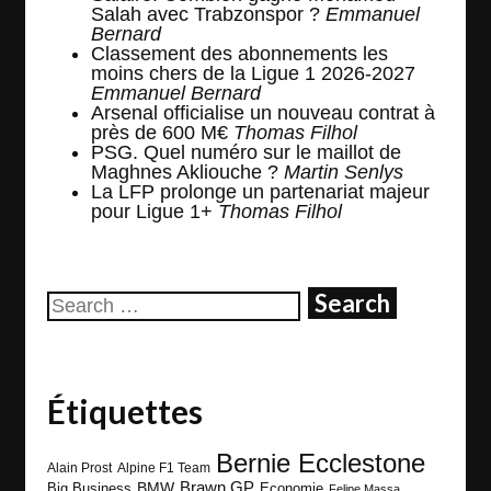
Salah avec Trabzonspor ?
Emmanuel
Bernard
Classement des abonnements les
moins chers de la Ligue 1 2026-2027
Emmanuel Bernard
Arsenal officialise un nouveau contrat à
près de 600 M€
Thomas Filhol
PSG. Quel numéro sur le maillot de
Maghnes Akliouche ?
Martin Senlys
La LFP prolonge un partenariat majeur
pour Ligue 1+
Thomas Filhol
Search
for:
Étiquettes
Bernie Ecclestone
Alain Prost
Alpine F1 Team
BMW
Brawn GP
Big Business
Economie
Felipe Massa