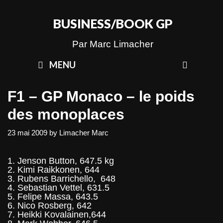
Skip
to
BUSINESS/BOOK GP
content
Par Marc Limacher
SEAR
MENU
F1 – GP Monaco – le poids
des monoplaces
23 mai 2009
by
Limacher Marc
1. Jenson Button, 647.5 kg
2. Kimi Raikkonen, 644
3. Rubens Barrichello, 648
4. Sebastian Vettel, 631.5
5. Felipe Massa, 643.5
6. Nico Rosberg, 642
7. Heikki Kovalainen,644