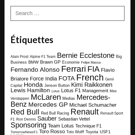
Search
for:
Étiquettes
Bernie Ecclestone
Big
Alain Prost
Alpine F1 Team
BMW
Brawn GP
Business
Economie
Felipe Massa
Ferrari
FIA
Fernando Alonso
Flavio
French
FOTA
Force India
Briatore
Genii
Honda
Kimi Raikkonen
Capital
Jenson Button
Lewis Hamilton
Lotus F1
Management
Max
Lotus
McLaren
Mercedes-
Medias
Verstappen
Benz
Mercedes GP
Michael Schumacher
Renault
Red Bull
Red Bull Racing
Renault Sport
Sauber
Sebastian Vettel
F1
Ron Dennis
Sponsoring
Team Lotus
Technique F1
Toro Rosso
Toyota
Toto Wolff
USF1
TomorrowNewsF1