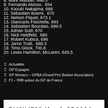
8. Mark Webber, 646.5
9. Fernando Alonso, 654
10. Kazuki Nakajima, 668
11. Sebastien Buemi, 670
12. Nelson Piquet, 673.1
13. Giancarlo Fisichella, 693
14. Sebastien Bourdais, 699.5
15. Adrian Sutil, 670
16. Nick Heidfeld, 680
17. Robert Kubica, 696
18. Jarno Trulli, 688.3
19. Timo Glock, 700.8
20. Lewis Hamilton, McLaren, 645.5
Categories
Actualités
Tags
GP Espagne
Post
GP Monaco – GPBA (Grand Prix Booker Association)
navigation
F1 – Rififi autour du GP de France