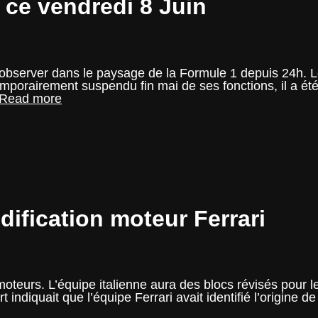
 ce vendredi 8 Juin
à observer dans le paysage de la Formule 1 depuis 24h. L
mporairement suspendu fin mai de ses fonctions, il a été
Les
Read more
trois
choses
à
savoir
ce
vendredi
8
Juin
odification moteur Ferrari
 moteurs. L’équipe italienne aura des blocs révisés pour
 indiquait que l’équipe Ferrari avait identifié l’origine