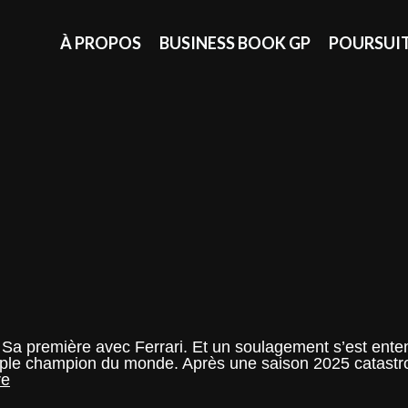
À PROPOS
BUSINESS BOOK GP
POURSUI
Sa première avec Ferrari. Et un soulagement s’est ente
ptuple champion du monde. Après une saison 2025 catastr
View
re
–