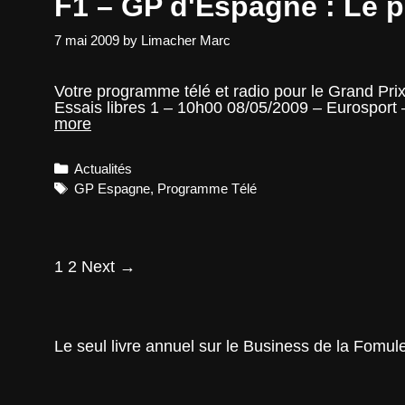
F1 – GP d'Espagne : Le p
7 mai 2009
by
Limacher Marc
Votre programme télé et radio pour le Grand Pri
Essais libres 1 – 10h00 08/05/2009 – Eurosport
F1
more
–
GP
Categories
Actualités
d'Espagne
:
Tags
GP Espagne
,
Programme Télé
Le
programme
télé
et
Post
1
2
Next →
radio
navigation
Le seul livre annuel sur le Business de la Fomul