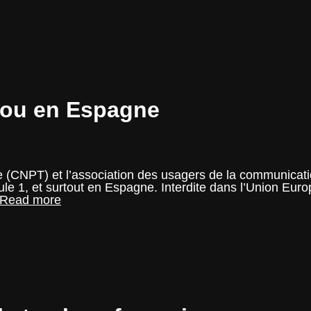
abou en Espagne
me (CNPT) et l’association des usagers de la communicat
ule 1, et surtout en Espagne. Interdite dans l’Union Euro
F1
Read more
–
Le
tabac
devient
tabou
en
Espagne