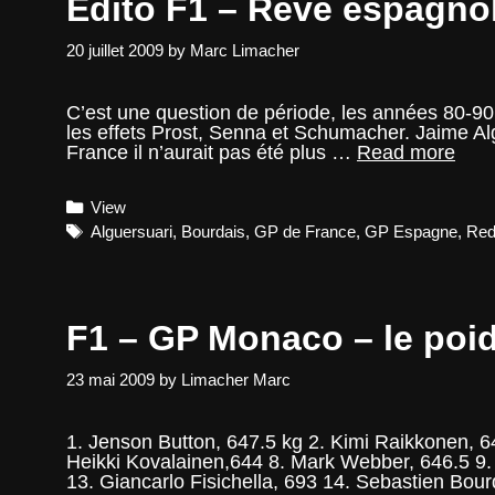
Edito F1 – Rêve espagnol
20 juillet 2009
by
Marc Limacher
C’est une question de période, les années 80-90 o
les effets Prost, Senna et Schumacher. Jaime Al
Edit
France il n’aurait pas été plus …
Read more
F1
–
Categories
View
Rêv
espa
Tags
Alguersuari
,
Bourdais
,
GP de France
,
GP Espagne
,
Red
et
sple
fran
F1 – GP Monaco – le poi
23 mai 2009
by
Limacher Marc
1. Jenson Button, 647.5 kg 2. Kimi Raikkonen, 6
Heikki Kovalainen,644 8. Mark Webber, 646.5 9.
13. Giancarlo Fisichella, 693 14. Sebastien Bou