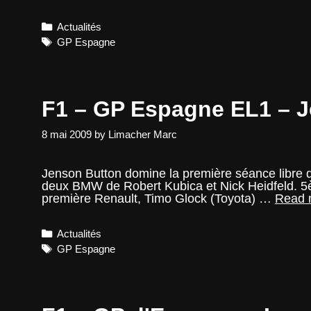
Categories
Actualités
Tags
GP Espagne
F1 – GP Espagne EL1 – 
8 mai 2009
by
Limacher Marc
Jenson Button domine la première séance libre d
deux BMW de Robert Kubica et Nick Heidfeld. 5è
première Renault, Timo Glock (Toyota) …
Read 
Categories
Actualités
Tags
GP Espagne