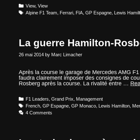
Categories
View
,
View
Tags
Alpine F1 Team
,
Ferrari
,
FIA
,
GP Espagne
,
Lewis Hamil
La guerre Hamilton-Rosb
26 mai 2014
by
Marc Limacher
Après la course le garage de Mercedes AMG F1 es
faudra clairement imposer des consignes de cou
Rosberg après la course. La rivalité entre …
Rea
Categories
F1 Leaders
,
Grand Prix
,
Management
Tags
French
,
GP Espagne
,
GP Monaco
,
Lewis Hamilton
,
Mer
4 Comments