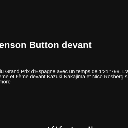
–
GP
Monaco
–
le
poids
des
monoplaces
Jenson Button devant
u Grand Prix d’Espagne avec un temps de 1’21’’799. L’an
me et 6ème devant Kazuki Nakajima et Nico Rosberg sur
F1
more
–
GP
Espagne
EL1
–
Jenson
Button
devant