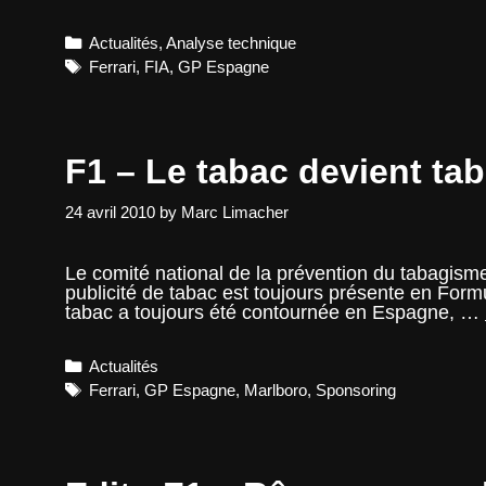
–
la
Categories
Actualités
,
Analyse technique
FIA
autorise
Tags
Ferrari
,
FIA
,
GP Espagne
la
modification
moteur
Ferrari
F1 – Le tabac devient t
24 avril 2010
by
Marc Limacher
Le comité national de la prévention du tabagis
publicité de tabac est toujours présente en Form
tabac a toujours été contournée en Espagne, …
Categories
Actualités
Tags
Ferrari
,
GP Espagne
,
Marlboro
,
Sponsoring