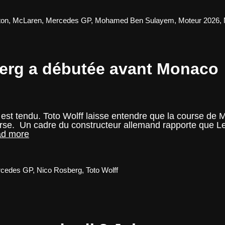
GP
d’Espagne
ton
,
McLaren
,
Mercedes GP
,
Mohamed Ben Sulayem
,
Moteur 2026
,
erg a débutée avant Monaco
t tendu. Toto Wolff laisse entendre que la course de M
rse. Un cadre du constructeur allemand rapporte que Le
La
d more
guerre
Hamilton-
Rosberg
a
cedes GP
,
Nico Rosberg
,
Toto Wolff
débutée
avant
Monaco