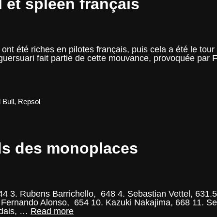
 et spleen français
nt été riches en pilotes français, puis cela a été le tou
guersuari fait partie de cette mouvance, provoquée par 
o
e
gnol
 Bull
,
Repsol
en
çais
ds des monoplaces
44 3. Rubens Barrichello, 648 4. Sebastian Vettel, 631.5
 Fernando Alonso, 654 10. Kazuki Nakajima, 668 11. Se
F1
rdais, …
Read more