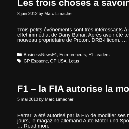
Les trois choses à savoir
8 juin 2012
by
Marc Limacher
Trois petits événements sont très intéressants 
effet immédiat de Dany Bahar. Après avoir été te
nouveau propriétaire de Proton, DRB-Hicom. …
Categories
BusinessNewsF1
,
Entrepreneurs
,
F1 Leaders
Tags
GP Espagne
,
GP USA
,
Lotus
F1 – la FIA autorise la m
5 mai 2010
by
Marc Limacher
Ferrari a été autorisé par la FIA de modifier ses
jours, le magazine allemand Auto Motor und Sport
F1
…
Read more