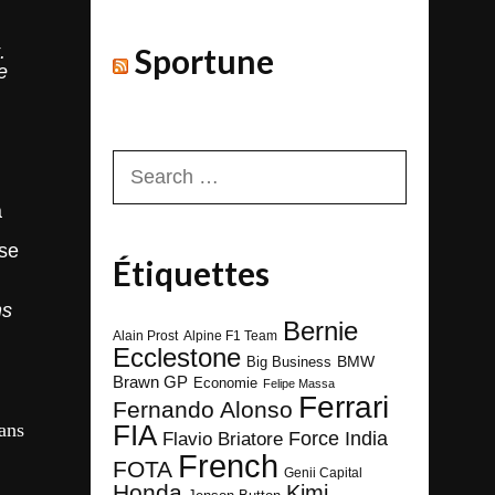
.
Sportune
e
Search
for:
a
rse
Étiquettes
ns
Bernie
Alain Prost
Alpine F1 Team
Ecclestone
BMW
Big Business
Brawn GP
Economie
Felipe Massa
Ferrari
Fernando Alonso
ans
FIA
Force India
Flavio Briatore
French
FOTA
Genii Capital
Honda
Kimi