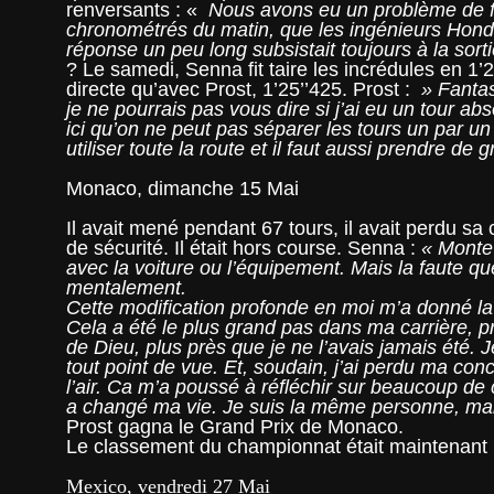
renversants : «
Nous avons eu un problème de fr
chronométrés du matin, que les ingénieurs Hond
réponse un peu long subsistait toujours à la sort
? Le samedi, Senna fit taire les incrédules en 1’
directe qu’avec Prost, 1’25’’425. Prost :
» Fantast
je ne pourrais pas vous dire si j’ai eu un tour ab
ici qu’on ne peut pas séparer les tours un par un d
utiliser toute la route et il faut aussi prendre de g
Monaco, dimanche 15 Mai
Il avait mené pendant 67 tours, il avait perdu sa c
de sécurité. Il était hors course. Senna :
« Monte-
avec la voiture ou l’équipement. Mais la faute 
mentalement.
Cette modification profonde en moi m’a donné la f
Cela a été le plus grand pas dans ma carrière,
de Dieu, plus près que je ne l’avais jamais été. J
tout point de vue. Et, soudain, j’ai perdu ma conce
l’air. Ca m’a poussé à réfléchir sur beaucoup de
a changé ma vie. Je suis la même personne, ma
Prost gagna le Grand Prix de Monaco.
Le classement du championnat était maintenant le 
Mexico, vendredi 27 Mai