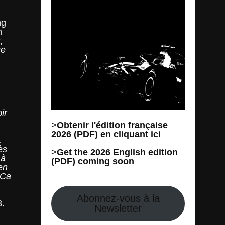
ng
n
,
ue
ir
>
Obtenir l'édition française
2026 (PDF) en cliquant ici
.
ès
>
Get the 2026 English edition
 à
(PDF) coming soon
en
 Ca
Abonnez-vous à la
8.
Newsletter