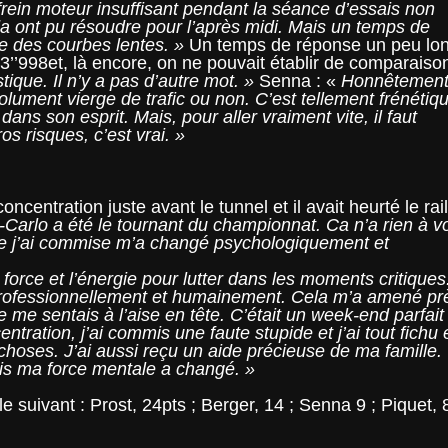
ein moteur insuffisant pendant la séance d’essais non
a ont pu résoudre pour l’après midi. Mais un temps de
ie des courbes lentes. »
Un temps de réponse un peu lo
23’’998et, là encore, on ne pouvait établir de comparaiso
ique. Il n’y a pas d’autre mot. »
Senna : «
Honnêtement
solument vierge de trafic ou non. C’est tellement frénétiq
ans son esprit. Mais, pour aller vraiment vite, il faut
ros risques, c’est vrai. »
oncentration juste avant le tunnel et il avait heurté le rail
Carlo a été le tournant du championnat. Ca n’a rien à vo
que j’ai commise m’a changé psychologiquement et
orce et l’énergie pour lutter dans les moments critiques
 professionnellement et humainement. Cela m’a amené pr
e me sentais à l’aise en tête. C’était un week-end parfait
ntration, j’ai commis une faute stupide et j’ai tout fichu 
 choses. J’ai aussi reçu un aide précieuse de ma famille.
is ma force mentale a changé. »
suivant : Prost, 24pts ; Berger, 14 ; Senna 9 ; Piquet, 