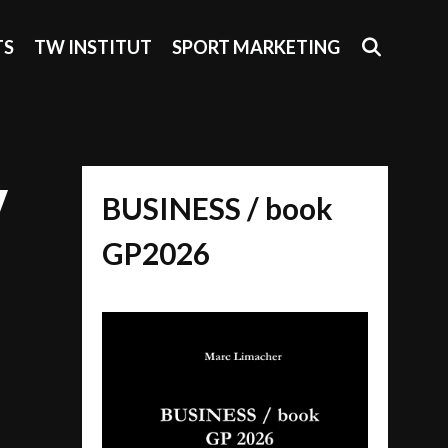
SEAR
TS
TW INSTITUT
SPORT MARKETING
y
BUSINESS / book
GP2026