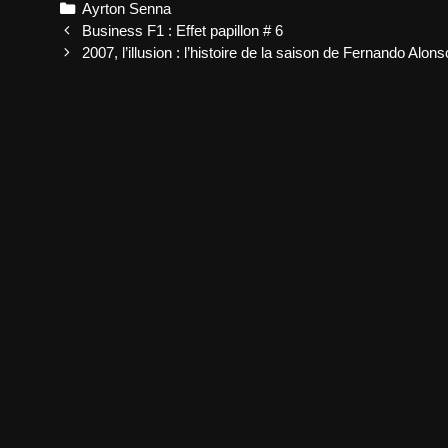
Categories
Ayrton Senna
Post
Business F1 : Effet papillon # 6
navigation
2007, l’illusion : l’histoire de la saison de Fernando Alons