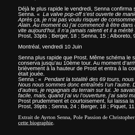
Déjà le plus rapide le vendredi, Senna confirma 
Senna. «
La valve pop-off s’est ouverte de mani
Après ça, je n’ai pas voulu risquer de consommer
Alain. Au moment où j’ai commencé à être dans un 
vite aujourd’hui, il n’a jamais ralenti et il a mérité
Prost, 33pts ; Berger, 18 ; Senna, 15 ; Alboreto, 
Montréal, vendredi 10 Juin
Senna plus rapide que Prost. Même schéma le same
conserva jusqu’au 10ème tour. Au moment d’arriv
brièvement à la hauteur de Prost et entra à la co
était jouée.
Senna : «
Pendant la totalité des 69 tours, nous
Nous nous sommes donc entraînés l’un l’autre. Dan
d’autres, je regagnais du terrain sur lui. Je savai
facile, mais, quand j’ai vu l’ouverture, j’ai saisi
Prost prudemment et courtoisement, lui laissa la 
Prost, 39pts ; Senna, 24 ; Berger, 18 ; Piquet, 11
Extrait de Ayrton Senna, Pole Passion de Christopher
cette biographie
.