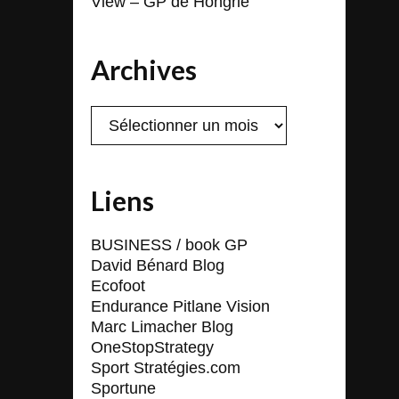
View – GP de Hongrie
Archives
Archives
Liens
BUSINESS / book GP
David Bénard Blog
Ecofoot
Endurance Pitlane Vision
Marc Limacher Blog
OneStopStrategy
Sport Stratégies.com
Sportune