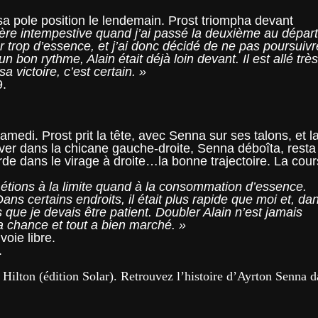
sa pole position le lendemain. Prost triompha devant
ère intempestive quand j’ai passé la deuxième au départ
 trop d’essence, et j’ai donc décidé de ne pas poursuivr
bon rythme, Alain était déjà loin devant. Il est allé très
 sa victoire, c’est certain. »
9.
di. Prost prit la tête, avec Senna sur ses talons, et l
er dans la chicane gauche-droite, Senna déboîta, resta
rde dans le virage à droite…la bonne trajectoire. La cou
 étions à la limite quand à la consommation d’essence.
s certains endroits, il était plus rapide que moi et, da
s que je devais être patient. Doubler Alain n’est jamais
 ma chance et tout a bien marché. »
voie libre.
.
 Hilton (édition Solar). Retrouvez l’histoire d’Ayrton Senna d