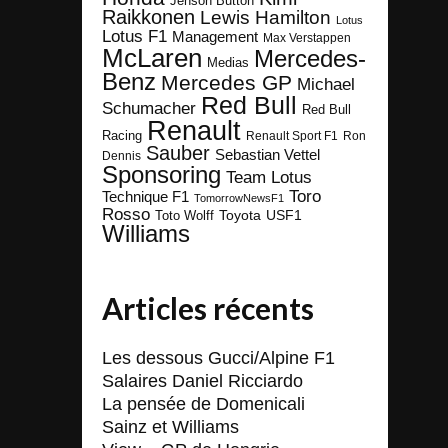
Jenson Button
Raikkonen
Lewis Hamilton
Lotus
Lotus F1
Management
Max Verstappen
McLaren
Mercedes-
Medias
Benz
Mercedes GP
Michael
Red Bull
Schumacher
Red Bull
Renault
Racing
Renault Sport F1
Ron
Sauber
Sebastian Vettel
Dennis
Sponsoring
Team Lotus
Toro
Technique F1
TomorrowNewsF1
Rosso
Toyota
Toto Wolff
USF1
Williams
Articles récents
Les dessous Gucci/Alpine F1
Salaires Daniel Ricciardo
La pensée de Domenicali
Sainz et Williams