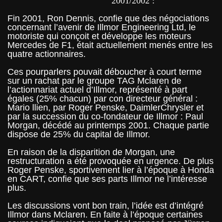
2001/2002 :
Fin 2001, Ron Dennis, confie que des négociations
concernant l’avenir de Illmor Engineering Ltd, le
motoriste qui conçoit et développe les moteurs
Mercedes de F1, était actuellement menés entre les
quatre actionnaires.
Ces pourparlers pouvait déboucher à court terme
sur un rachat par le groupe TAG Mclaren de
l’actionnariat actuel d’Illmor, représenté à part
égales (25% chacun) par con directeur général :
Mario llien, par Roger Penske, DaimlerChrysler et
par la succession du co-fondateur de Illmor : Paul
Morgan, décédé au printemps 2001. Chaque partie
dispose de 25% du capital de Illmor.
En raison de la disparition de Morgan, une
restructuration a été provoquée en urgence. De plus
Roger Penske, sportivement lier à l’époque à Honda
en CART, confie que ses parts Illmor ne l’intéresse
plus.
Les discussions vont bon train, l’idée est d’intégré
Illmor dans Mclaren. En faite à l’époque certaines