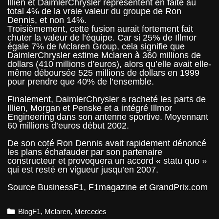
Illien et DaimlerChrysler représentent en faite au
total 4% de la vraie valeur du groupe de Ron
Dennis, et non 14%.
Troisièmement, cette fusion aurait fortement fait
chuter la valeur de l’équipe. Car si 25% de Illmor
égale 7% de Mclaren Group, cela signifie que
DaimlerChrysler estime Mclaren à 360 millions de
dollars (410 millions d’euros), alors qu’elle avait elle-
même déboursée 525 millions de dollars en 1999
pour prendre que 40% de l’ensemble.
Finalement, DaimlerChrysler a racheté les parts de
Illien, Morgan et Penske et a intégré Illmor
Engineering dans son antenne sportive. Moyennant
60 millions d’euros début 2002.
De son coté Ron Dennis avait rapidement dénoncé
les plans échafauder par son partenaire
constructeur et provoquera un accord « statu quo »
qui est resté en vigueur jusqu’en 2007.
Source BusinessF1, F1magazine et GrandPrix.com
Categories
BlogF1
,
Mclaren
,
Mercedes