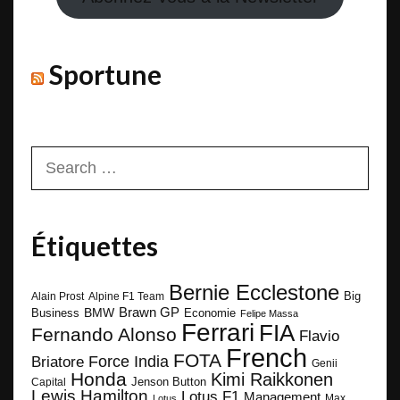
Sportune
Search
for:
Étiquettes
Bernie Ecclestone
Big
Alain Prost
Alpine F1 Team
BMW
Brawn GP
Business
Economie
Felipe Massa
Ferrari
FIA
Fernando Alonso
Flavio
French
FOTA
Force India
Briatore
Genii
Honda
Kimi Raikkonen
Capital
Jenson Button
Lewis Hamilton
Lotus F1
Management
Max
Lotus