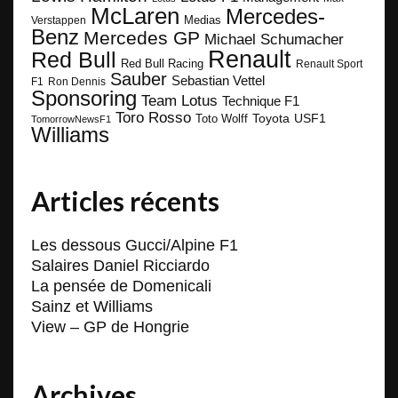
McLaren
Mercedes-
Medias
Verstappen
Benz
Mercedes GP
Michael Schumacher
Renault
Red Bull
Red Bull Racing
Renault Sport
Sauber
Sebastian Vettel
F1
Ron Dennis
Sponsoring
Team Lotus
Technique F1
Toro Rosso
Toyota
Toto Wolff
USF1
TomorrowNewsF1
Williams
Articles récents
Les dessous Gucci/Alpine F1
Salaires Daniel Ricciardo
La pensée de Domenicali
Sainz et Williams
View – GP de Hongrie
Archives