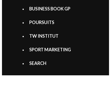
BUSINESS BOOK GP
POURSUITS
TW INSTITUT
SPORT MARKETING
SEARCH
McLaren jouera au Golf
9 mars 2026
3 mars 2026
by
Marc
Limacher