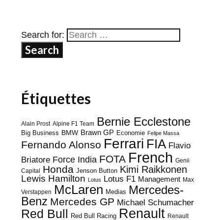
Search for:
Étiquettes
Bernie Ecclestone
Alain Prost
Alpine F1 Team
BMW
Brawn GP
Big Business
Economie
Felipe Massa
Ferrari
FIA
Fernando Alonso
Flavio
French
FOTA
Force India
Briatore
Genii
Honda
Kimi Raikkonen
Capital
Jenson Button
Lewis Hamilton
Lotus F1
Management
Max
Lotus
McLaren
Mercedes-
Medias
Verstappen
Benz
Mercedes GP
Michael Schumacher
Renault
Red Bull
Red Bull Racing
Renault