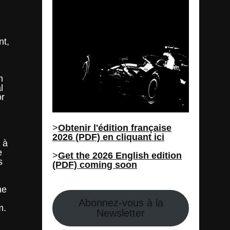
nt,
n
l
or
>
Obtenir l'édition française
2026 (PDF) en cliquant ici
l à
e
>
Get the 2026 English edition
s
(PDF) coming soon
ne
Abonnez-vous à la
m.
Newsletter