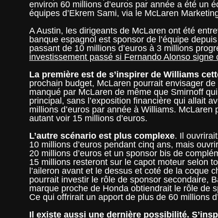
environ 60 millions d’euros par année a été un
équipes d’Ekrem Sami, via le McLaren Marketing o
A Austin, les dirigeants de McLaren ont été ent
banque espagnol est sponsor de l’équipe depuis
passant de 10 millions d’euros à 3 millions prog
investissement passé si Fernando Alonso sign
La première est de s’inspirer de Williams cet
prochain budget, McLaren pourrait envisager de s
manqué par McLaren de même que Smirnoff qui a
principal, sans l’exposition financière qui allait
millions d’euros par année à Williams. McLaren p
autant voir 15 millions d’euros.
L’autre scénario est plus complexe
. Il ouvrira
10 millions d’euros pendant cinq ans, mais ouvrir
20 millions d’euros et un sponsor bis de complé
15 millions resteront sur le capot moteur selon tou
l’aileron avant et le dessus et coté de la coque
pourrait investir le rôle de sponsor secondaire,
marque proche de Honda obtiendrait le rôle de 
Ce qui offrirait un apport de plus de 60 million
Il existe aussi une dernière possibilité.
S’insp