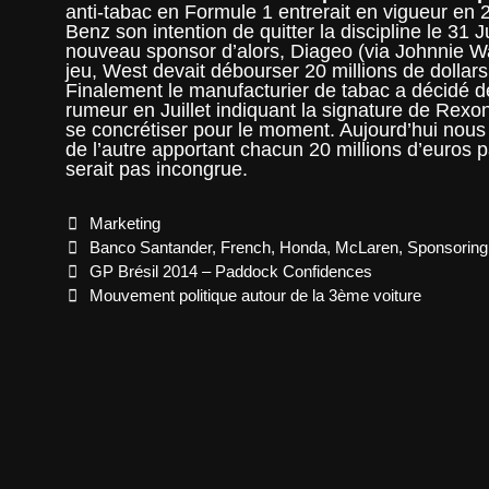
anti-tabac en Formule 1 entrerait en vigueur e
Benz son intention de quitter la discipline le 31
nouveau sponsor d’alors, Diageo (via Johnnie Wal
jeu, West devait débourser 20 millions de dollars 
Finalement le manufacturier de tabac a décidé de 
rumeur en Juillet indiquant la signature de Rexo
se concrétiser pour le moment. Aujourd’hui nou
de l’autre apportant chacun 20 millions d’euros 
serait pas incongrue.
Categories
Marketing
Tags
Banco Santander
,
French
,
Honda
,
McLaren
,
Sponsoring
Post
GP Brésil 2014 – Paddock Confidences
navigation
Mouvement politique autour de la 3ème voiture