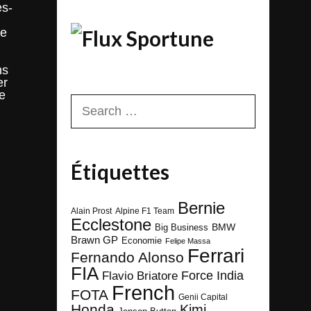
es-
ce
Sportune
ns
er
ne
Search
for:
Étiquettes
Bernie
Alain Prost
Alpine F1 Team
Ecclestone
BMW
Big Business
Brawn GP
Economie
Felipe Massa
Ferrari
Fernando Alonso
FIA
Force India
Flavio Briatore
French
FOTA
Genii Capital
Honda
Kimi