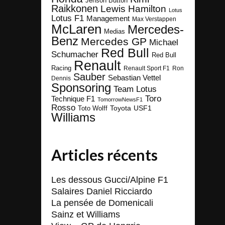
Jenson Button
Raikkonen
Lewis Hamilton
Lotus
Lotus F1
Management
Max Verstappen
McLaren
Mercedes-
Medias
Benz
Mercedes GP
Michael
Red Bull
Schumacher
Red Bull
Renault
Racing
Renault Sport F1
Ron
Sauber
Sebastian Vettel
Dennis
Sponsoring
Team Lotus
Toro
Technique F1
TomorrowNewsF1
Rosso
Toyota
Toto Wolff
USF1
Williams
Articles récents
Les dessous Gucci/Alpine F1
Salaires Daniel Ricciardo
La pensée de Domenicali
Sainz et Williams