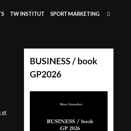
SEAR
TS
TW INSTITUT
SPORT MARKETING
BUSINESS / book
GP2026
 et