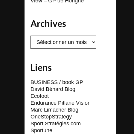
View – GP de Hongrie
Archives
Archives
Liens
BUSINESS / book GP
David Bénard Blog
Ecofoot
Endurance Pitlane Vision
Marc Limacher Blog
OneStopStrategy
Sport Stratégies.com
Sportune