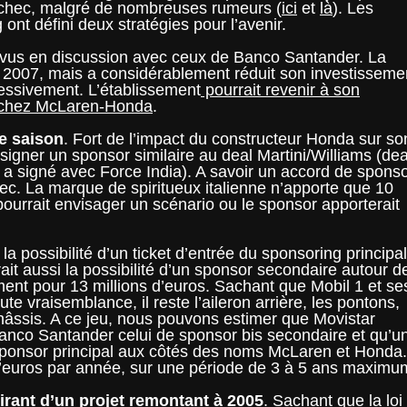
 échec, malgré de nombreuses rumeurs (
ici
et
là
). Les
nt défini deux stratégies pour l’avenir.
revus en discussion avec ceux de Banco Santander. La
 2007, mais a considérablement réduit son investisseme
ressivement. L’établissement
pourrait revenir à son
e chez McLaren-Honda
.
te saison
. Fort de l’impact du constructeur Honda sur so
igner un sponsor similaire au deal Martini/Williams (dea
 signé avec Force India). A savoir un accord de spons
 avec. La marque de spiritueux italienne n’apporte que 10
ourrait envisager un scénario ou le sponsor apporterait
it la possibilité d’un ticket d’entrée du sponsoring principa
ait aussi la possibilité d’un sponsor secondaire autour d
ment pour 13 millions d’euros. Sachant que Mobil 1 et se
te vraisemblance, il reste l’aileron arrière, les pontons,
 châssis. A ce jeu, nous pouvons estimer que Movistar
 Banco Santander celui de sponsor bis secondaire et qu’u
sponsor principal aux côtés des noms McLaren et Honda.
s d’euros par année, sur une période de 3 à 5 ans maximu
irant d’un projet remontant à 2005
. Sachant que la loi