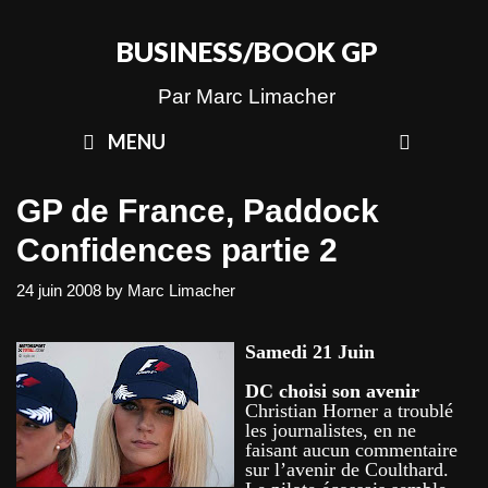
Skip
to
BUSINESS/BOOK GP
content
Par Marc Limacher
SEAR
MENU
GP de France, Paddock
Confidences partie 2
24 juin 2008
by
Marc Limacher
Samedi 21 Juin
DC choisi son avenir
Christian Horner a troublé
les journalistes, en ne
faisant aucun commentaire
sur l’avenir de Coulthard.