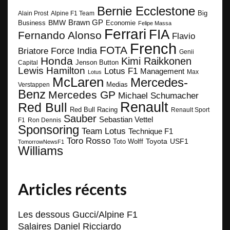
Bernie Ecclestone
Big
Alain Prost
Alpine F1 Team
BMW
Brawn GP
Business
Economie
Felipe Massa
Ferrari
FIA
Fernando Alonso
Flavio
French
FOTA
Force India
Briatore
Genii
Honda
Kimi Raikkonen
Capital
Jenson Button
Lewis Hamilton
Lotus F1
Management
Max
Lotus
McLaren
Mercedes-
Medias
Verstappen
Benz
Mercedes GP
Michael Schumacher
Renault
Red Bull
Red Bull Racing
Renault Sport
Sauber
Sebastian Vettel
F1
Ron Dennis
Sponsoring
Team Lotus
Technique F1
Toro Rosso
Toyota
Toto Wolff
USF1
TomorrowNewsF1
Williams
Articles récents
Les dessous Gucci/Alpine F1
Salaires Daniel Ricciardo