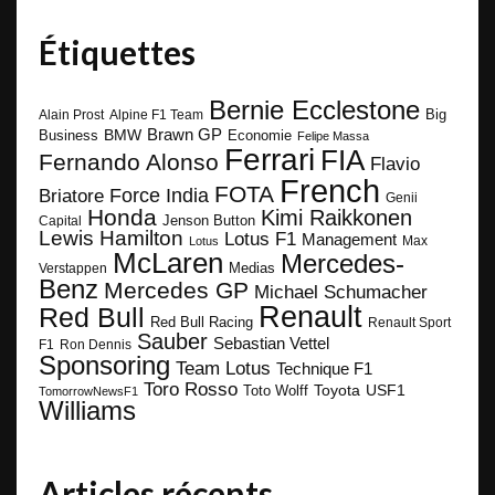
Étiquettes
Bernie Ecclestone
Big
Alain Prost
Alpine F1 Team
BMW
Brawn GP
Business
Economie
Felipe Massa
Ferrari
FIA
Fernando Alonso
Flavio
French
FOTA
Force India
Briatore
Genii
Honda
Kimi Raikkonen
Capital
Jenson Button
Lewis Hamilton
Lotus F1
Management
Max
Lotus
McLaren
Mercedes-
Medias
Verstappen
Benz
Mercedes GP
Michael Schumacher
Renault
Red Bull
Red Bull Racing
Renault Sport
Sauber
Sebastian Vettel
F1
Ron Dennis
Sponsoring
Team Lotus
Technique F1
Toro Rosso
Toyota
Toto Wolff
USF1
TomorrowNewsF1
Williams
Articles récents