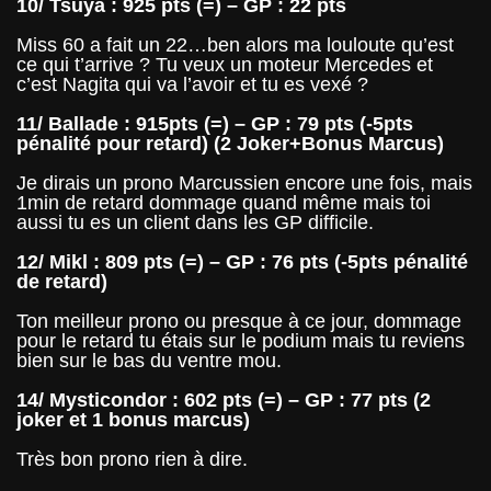
10/ Tsuya : 925 pts (=) – GP : 22 pts
Miss 60 a fait un 22…ben alors ma louloute qu’est
ce qui t’arrive ? Tu veux un moteur Mercedes et
c’est Nagita qui va l’avoir et tu es vexé ?
11/ Ballade : 915pts (=) – GP : 79 pts (-5pts
pénalité pour retard) (2 Joker+Bonus Marcus)
Je dirais un prono Marcussien encore une fois, mais
1min de retard dommage quand même mais toi
aussi tu es un client dans les GP difficile.
12/ Mikl : 809 pts (=) – GP : 76 pts (-5pts pénalité
de retard)
Ton meilleur prono ou presque à ce jour, dommage
pour le retard tu étais sur le podium mais tu reviens
bien sur le bas du ventre mou.
14/ Mysticondor : 602 pts (=) – GP : 77 pts (2
joker et 1 bonus marcus)
Très bon prono rien à dire.