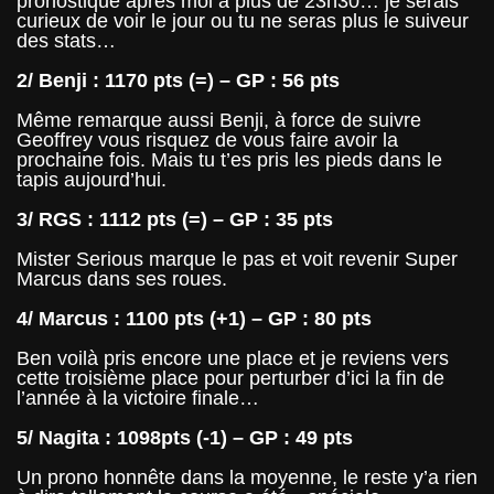
pronostiqué après moi a plus de 23h30… je serais
curieux de voir le jour ou tu ne seras plus le suiveur
des stats…
2/ Benji : 1170 pts (=) – GP : 56 pts
Même remarque aussi Benji, à force de suivre
Geoffrey vous risquez de vous faire avoir la
prochaine fois. Mais tu t’es pris les pieds dans le
tapis aujourd’hui.
3/ RGS : 1112 pts (=) – GP : 35 pts
Mister Serious marque le pas et voit revenir Super
Marcus dans ses roues.
4/ Marcus : 1100 pts (+1) – GP : 80 pts
Ben voilà pris encore une place et je reviens vers
cette troisième place pour perturber d’ici la fin de
l’année à la victoire finale…
5/ Nagita : 1098pts (-1) – GP : 49 pts
Un prono honnête dans la moyenne, le reste y’a rien