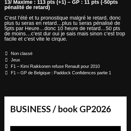
13/ Maxime : 113 pts (+1) – GP : 11 pts (-50pts
pénalité de retard)
C’est l’été et tu pronostique malgré le retard, donc
plus tu seras en retard…plus tu seras pénalisé de
5pts par Heure…donc 10 heure de retard…50 pts
de moins…c’est dur oui je sais mais sinon c’est trop
facile et c’est vite le cirque.
Categories
Non classé
Tags
Jeux
Post
F1 – Kimi Raikkonen refuse Renault pour 2010
navigation
F1 – GP de Belgique : Paddock Confidences partie 1
BUSINESS / book GP2026