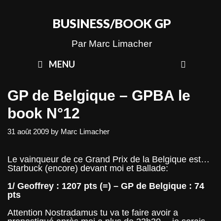
Skip
to
BUSINESS/BOOK GP
content
Par Marc Limacher
SEAR
MENU
GP de Belgique – GPBA le
book N°12
31 août 2009
by
Marc Limacher
Le vainqueur de ce Grand Prix de la Belgique est…
Starbuck (encore) devant moi et Ballade:
1/ Geoffrey : 1207 pts (=) – GP de Belgique : 74
pts
Attention Nostradamus tu va te faire avoir a