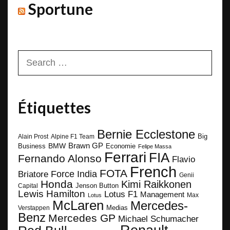
Sportune
Search
for:
Étiquettes
Bernie Ecclestone
Big
Alain Prost
Alpine F1 Team
BMW
Brawn GP
Business
Economie
Felipe Massa
Ferrari
FIA
Fernando Alonso
Flavio
French
FOTA
Force India
Briatore
Genii
Honda
Kimi Raikkonen
Capital
Jenson Button
Lewis Hamilton
Lotus F1
Management
Max
Lotus
McLaren
Mercedes-
Medias
Verstappen
Benz
Mercedes GP
Michael Schumacher