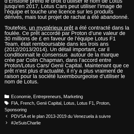
d’Enstone prend le droit d’utiliser le nom de Lotus
jusqu’en 2017, Lotus Cars peut utiliser l’image de
l’équipe et touche une licence sur les produits
dérivés, mais tout projet de rachat a été abandonné.
Toutefois,
un mystérieux prêt
a été contracté dans la
foulée. Ce prêt accordé par Proton d’une valeur de
30 millions de £ en faveur de l’équipe Lotus F1
Team, était remboursable dans les trois ans
(2012/2013/2014). Un détail important, car il
conditionnait le consensus autour de la marque
crée par Colin Chapman, dans l’accord entre
Proton/Lotus Cars/ Genii Capital. Maintenant que ce
prêt n’est plus d’actualité, il n’y a plus vraiment de
raison pour la société luxembourgeoise d’utiliser le
nom de Lotus.
Categories
Economie
,
Entrepreneurs
,
Marketing
Tags
FIA
,
French
,
Genii Capital
,
Lotus
,
Lotus F1
,
Proton
,
Sponsoring
Post
PDVSA et le plan 2013-2019 du Venezuela à suivre
navigation
#JeSuisCharlie