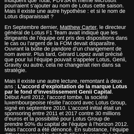
indiquent que Total, PDVSA et même Microsoft
pourraient s’ajouter au nom de Lotus cette saison.
Mais il existe une autre hypothèse : et si le nom de
Lotus disparaissait ?
En Septembre dernier,
Matthew Carter
, le directeur
général de Lotus F1 Team avait indiqué que les
dirigeants de l’équipe ont pris des dispositions dans
le cas ou l’argent de la FOM devait disparaître.
Ouvrant la boite de pandore d’un changement de
nom avenir. Plus tard, Gérard Lopez avait précisé
que pour lui l’équipe pouvait s’appeler Lotus, Genii,
Gravity ou autre, cela ne changerait rien dans sa
stratégie.
Mais il existe une autre lecture, remontant à deux
ans :
L’accord d’exploitation de la marque Lotus
par le fond d’investissement Genii Capital
.
Début Avril 2012, l’accord tombe, la société
luxembourgeoise résilie l’accord avec Lotus Group,
signé en septembre 2010. L’accord initial était un
sponsoring entre 2011 et 2017 contre 30 millions
d’euros et la possibilité pour Lotus Group de
prendre 50% du capital de l’équipe à l’horizon 2012.
Mais l’accord a été dénoncé. En substance, l’équipe