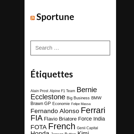
Sportune
Search
for:
Étiquettes
Bernie
Alain Prost
Alpine F1 Team
Ecclestone
BMW
Big Business
Brawn GP
Economie
Felipe Massa
Ferrari
Fernando Alonso
FIA
Force India
Flavio Briatore
French
FOTA
Genii Capital
Honda
Kimi