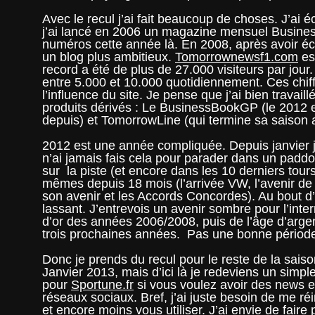
Avec le recul j’ai fait beaucoup de choses. J’ai 
j’ai lancé en 2006 un magazine mensuel Busine
numéros cette année là. En 2008, après avoir écr
un blog plus ambitieux.
Tomorrownewsf1.com
es
record a été de plus de 27.000 visiteurs par jour. 
entre 5.000 et 10.000 quotidiennement. Ces chiffr
l’influence du site. Je pense que j’ai bien travaill
produits dérivés : Le BusinessBookGP (le 2012 e
depuis) et TomorrowLine (qui termine sa saison a
2012 est une année compliquée. Depuis janvier j
n’ai jamais fais cela pour parader dans un paddoc
sur la piste (et encore dans les 10 derniers tours
mêmes depuis 18 mois (l’arrivée VW, l’avenir d
son avenir et les Accords Concordes). Au bout d’
lassant. J’entrevois un avenir sombre pour l’int
d’or des années 2006/2008, puis de l’âge d’arge
trois prochaines années. Pas une bonne période 
Donc je prends du recul pour le reste de la sais
Janvier 2013, mais d’ici là je redeviens un simpl
pour
Sportune.fr
si vous voulez avoir des news et
réseaux sociaux. Bref, j’ai juste besoin de me réi
et encore moins vous utiliser. J’ai envie de fair