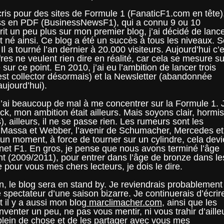
écris pour des sites de Formule 1 (FanaticF1.com en tête)
ss en PDF (BusinessNewsF1), qui a connu 9 ou 10
it un peu plus sur mon premier blog, j’ai décidé de lanc
t né ainsi. Ce blog a été un succès à tous les niveaux. 
Il a tourné l’an dernier à 20.000 visiteurs. Aujourd’hui c’e
es ne veulent rien dire en réalité, car cela se mesure su
é sur ce point. En 2010, j’ai eu l’ambition de lancer trois
st collector désormais) et la Newsletter (abandonnée
ujourd’hui).
’ai beaucoup de mal à me concentrer sur la Formule 1. 
k, mon ambition était ailleurs. Mais soyons clair, hormis
), ailleurs, il ne se passe rien. Les rumeurs sont les
e Massa et Webber, l’avenir de Schumacher, Mercedes et
un moment, à force de tourner sur un cylindre, cela devi
ernet F1. En gros, je pense que nous avons terminé l’âge
nt (2009/2011), pour entrer dans l’âge de bronze dans le
pour vous mes chers lecteurs, je dois le dire.
on, le blog sera en stand by. Je reviendrais probablement
e spectateur d’une saison bizarre. Je continuerais d’écrir
 il y a aussi mon blog
marclimacher.com
, ainsi que les
nventer un peu, ne pas vous mentir, ni vous trahir d’aille
e plein de chose et de les partager avec vous mes