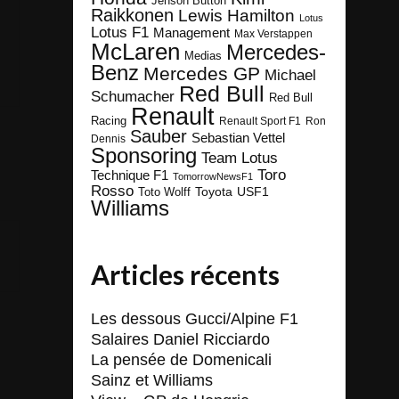
Jenson Button
Raikkonen
Lewis Hamilton
Lotus
Lotus F1
Management
Max Verstappen
McLaren
Mercedes-
Medias
Benz
Mercedes GP
Michael
Red Bull
Schumacher
Red Bull
Renault
Racing
Renault Sport F1
Ron
Sauber
Sebastian Vettel
Dennis
Sponsoring
Team Lotus
Toro
Technique F1
TomorrowNewsF1
Rosso
Toyota
Toto Wolff
USF1
Williams
Articles récents
Les dessous Gucci/Alpine F1
Salaires Daniel Ricciardo
La pensée de Domenicali
Sainz et Williams