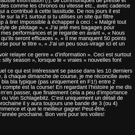
e fausse information (!), de communiqués de presse et
mples comme les chronos ou vitesse etc., avec cadence
i a contribué à cette lassitude. De nos jours il est
e sur la F1 surtout si tu utilises un site qui filtre
p à lire! Impossible à échapper à ceci : « Malgré tout
tyle de pilotage », « J’ai jeté mes bagages pour
r mes performances et je regarde en avant », « Nous
u’ils seront efficaces », « Il me manquent 50 points
e pour le titre », « J’ai un peu sous-virage ici et un
evoir relayer ce genre « d’information ». Ceci est surtout
 silly season », lorsque le « vraies » nouvelles font
quel ce qui est intéressant se passe dans les 10 derniers
e, à chaque dimanche de course, je me réconcilie avec
e bla bla typique (pas uniquement en F1!) entre 2
ompte est la course! En regardant l’histoire je me dis
x m’en passer, que finalement cela a peu d’importance
n ou Von Schlagebitz. C’est uniquement un détail de
prochaine il y aura toujours une bande de 3 (ou 4)
mence et que le meilleur gagne! Peut-être.
 l’année prochaine. Bon vent pour tes voiles!