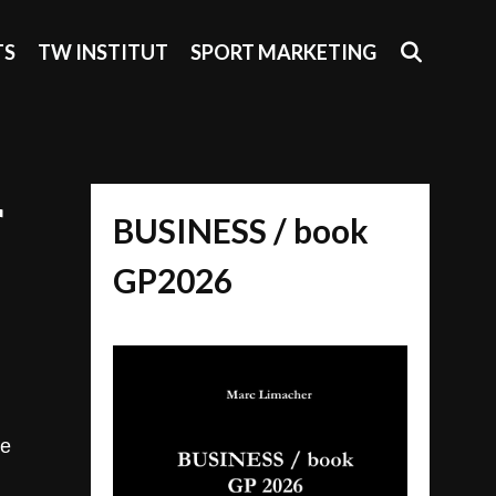
SEAR
TS
TW INSTITUT
SPORT MARKETING
r
BUSINESS / book
GP2026
me