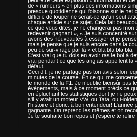
peut-être cette explosion d’information et d
de « rumeurs » en plus des informations si
presque quotidienne qui foisonne sur le net qu
difficile de louper ne serait-ce qu’un seul articl
chaque article sur ce sujet. Cela fait beaucou
ce que vous dites, je ne changerai pas mon s
redevenir gagnant », « Je suis concentré su
avons des nouveautés à essayer et je pense q
mais je pense que je suis encore dans la cours
peu de sur-virage par là » et bla bla bla bla.
C’est vrai que tu dois en avoir ras le bol à d
vrai pendant ce que les anglais appellent la «
défaut.
Ceci dit, je ne partage pas ton avis selon le
minutes de la course. En ce qui me concern
le monde de la F1. Je n’oublie biensûr pas l
évènements, mais à ce moment précis ce qui c
en épluchant les statistiques dont je ne peu
s’il y avait un moteur VW, ou Tata, ou Holde
l’histoire et donc, à bon entendeur! L’année 
gagnante. On reprend les mêmes et on recom
Je te souhaite bon repos et j’espère te relire