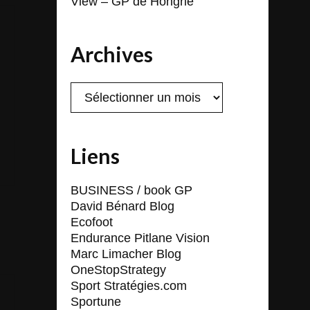
View – GP de Hongrie
Archives
Archives
Liens
BUSINESS / book GP
David Bénard Blog
Ecofoot
Endurance Pitlane Vision
Marc Limacher Blog
OneStopStrategy
Sport Stratégies.com
Sportune