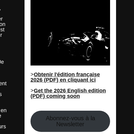
,
er
Son
st
r
Je
>
Obtenir l'édition française
2026 (PDF) en cliquant ici
ent
>
Get the 2026 English edition
s
(PDF) coming soon
 en
e
Abonnez-vous à la
Newsletter
urs