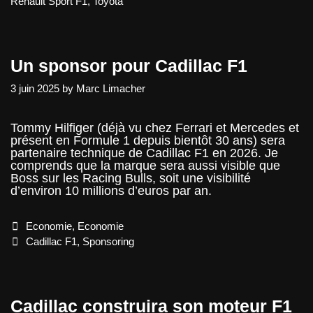
Renault Sport F1
,
Toyota
Un sponsor pour Cadillac F1
3 juin 2025
by
Marc Limacher
Tommy Hilfiger (déjà vu chez Ferrari et Mercedes et
présent en Formule 1 depuis bientôt 30 ans) sera
partenaire technique de Cadillac F1 en 2026. Je
comprends que la marque sera aussi visible que
Boss sur les Racing Bulls, soit une visibilité
d’environ 10 millions d’euros par an.
Categories
Economie
,
Economie
Tags
Cadillac F1
,
Sponsoring
Cadillac construira son moteur F1