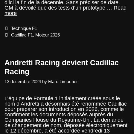
d’ici la fin de la décennie. Sans préciser de date.
GM à dévoilé que des tests d’un prototype …
Read
Cadillac
more
lance
son
Categories
Technique F1
projet
moteur
Tags
Cadillac F1
,
Moteur 2026
F1
Andretti Racing devient Cadillac
Racing
13 décembre 2024
by
Marc Limacher
L’équipe de Formule 1 initialement créée sous le
nom d’Andretti a désormais été renommée Cadillac
pour préparer son introduction en 2026, comme le
confirment les documents déposés auprès du
Companies House du Royaume-Uni. La demande
de changement de nom, déposée électroniquement
le 12 décembre, a été accordée vendredi 13