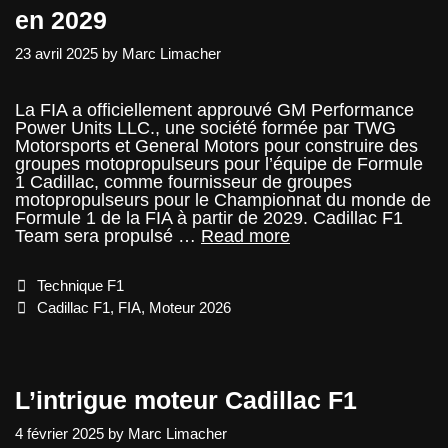
en 2029
23 avril 2025
by
Marc Limacher
La FIA a officiellement approuvé GM Performance
Power Units LLC., une société formée par TWG
Motorsports et General Motors pour construire des
groupes motopropulseurs pour l’équipe de Formule
1 Cadillac, comme fournisseur de groupes
motopropulseurs pour le Championnat du monde de
Formule 1 de la FIA à partir de 2029. Cadillac F1
Cadillac
Team sera propulsé …
Read more
construira
son
Categories
Technique F1
moteur
F1
Tags
Cadillac F1
,
FIA
,
Moteur 2026
en
2029
L’intrigue moteur Cadillac F1
4 février 2025
by
Marc Limacher