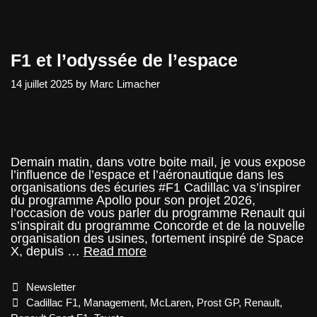
F1 et l’odyssée de l’espace
14 juillet 2025
by
Marc Limacher
Demain matin, dans votre boite mail, je vous expose
l’influence de l’espace et l’aéronautique dans les
organisations des écuries #F1 Cadillac va s’inspirer
du programme Apollo pour son projet 2026,
l’occasion de vous parler du programme Renault qui
s’inspirait du programme Concorde et de la nouvelle
organisation des usines, fortement inspiré de Space
F1
X, depuis …
Read more
et
l’odyssée
Categories
Newsletter
de
l’espace
Tags
Cadillac F1
,
Management
,
McLaren
,
Prost GP
,
Renault
,