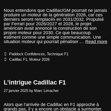
Nous entendons que Cadillac/GM pourrait ne jamais
produire un moteur de la génération 2026, car ces
derniers seront remplacés en 2031/2032. Propulsé
par Ferrari pour 2026/2027 et 2028, le projet
américain avait annoncé la construction de son
propre moteur pour 2030. Ce que beaucoup
estiment comme une simple communication. Une
L’
situation moteur qui pourrait pénaliser …
Read more
m
Ca
Categories
Paddock Confidences
,
Technique F1
F
Tags
Cadillac F1
,
Moteur 2026
L’intrigue Cadillac F1
27 janvier 2025
by
Marc Limacher
Alors que l’arrivée de Cadillac en F1 approche à
grands pas, il y a encore un obstacle a surmonter.