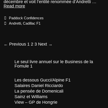
décembre et voit l’entité renommée d’Andretti …
Andretti
Read more
Racing
devient
Categories
Paddock Confidences
Cadillac
Racing
Tags
Andretti
,
Cadillac F1
Post
← Previous
1
2
3
Next →
navigation
Le seul livre annuel sur le Business de la
Fomule 1
Les dessous Gucci/Alpine F1
Salaires Daniel Ricciardo
La pensée de Domenicali
Sainz et Williams
View – GP de Hongrie