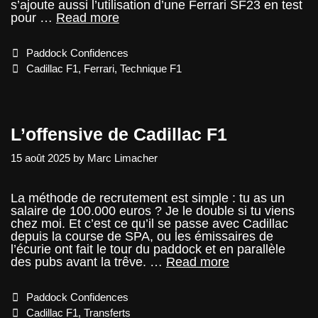
s’ajoute aussi l’utilisation d’une Ferrari SF23 en test
L’accord
pour …
Read more
Ferrari
x
Categories
Paddock Confidences
Cadillac
F1
Tags
Cadillac F1
,
Ferrari
,
Technique F1
L’offensive de Cadillac F1
15 août 2025
by
Marc Limacher
La méthode de recrutement est simple : tu as un
salaire de 100.000 euros ? Je le double si tu viens
chez moi. Et c’est ce qu’il se passe avec Cadillac
depuis la course de SPA, ou les émissaires de
l’écurie ont fait le tour du paddock et en parallèle
L’offensive
des pubs avant la trêve. …
Read more
de
Cadillac
Categories
Paddock Confidences
F1
Tags
Cadillac F1
,
Transferts