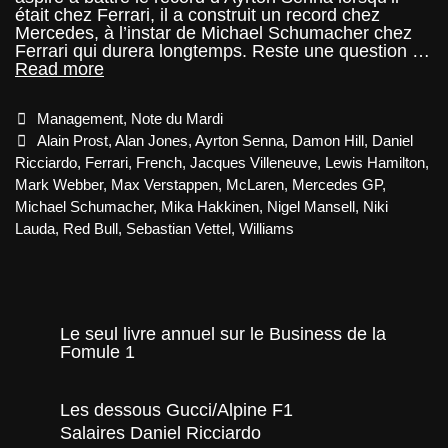
était chez Ferrari, il a construit un record chez
Mercedes, à l’instar de Michael Schumacher chez
Ferrari qui durera longtemps. Reste une question …
Note
Read more
du
Mardi
Categories
Management
,
Note du Mardi
–
Palmarès
Tags
Alain Prost
,
Alan Jones
,
Ayrton Senna
,
Damon Hill
,
Daniel
des
Ricciardo
,
Ferrari
,
French
,
Jacques Villeneuve
,
Lewis Hamilton
,
champions
Mark Webber
,
Max Verstappen
,
McLaren
,
Mercedes GP
,
pour
Michael Schumacher
,
Mika Hakkinen
,
Nigel Mansell
,
Niki
Ferrari,
Renault,
Lauda
,
Red Bull
,
Sebastian Vettel
,
Williams
Red
Bull,
Mercedes,
Williams
et
Le seul livre annuel sur le Business de la
McLaren
Fomule 1
Les dessous Gucci/Alpine F1
Salaires Daniel Ricciardo