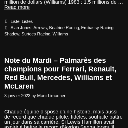
million de dollars (Williams) 1983 : 1.5 millions de …
Liste
Read more
Salaire
–
Categories
Liste
,
Listes
Alan
Jones
Tags
Alan Jones
,
Arrows
,
Beatrice Racing
,
Embassy Racing
,
Shadow
,
Surtees Racing
,
Williams
Note du Mardi – Palmarès des
champions pour Ferrari, Renault,
Red Bull, Mercedes, Williams et
McLaren
3 janvier 2023
by
Marc Limacher
Chaque équipe dispose d’une histoire, mais aussi
de record que chaque pilote, fidèles, souhaite battre
un jour dans sa carrière. Si Lewis Hamilton avait
aspiré à battre le record d’Ayrton Senna lorsqu’il