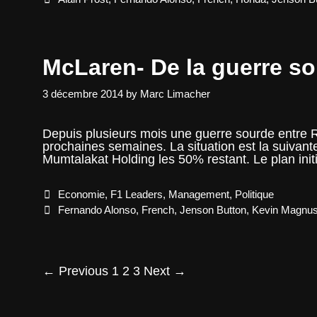
McLaren- De la guerre sou
3 décembre 2014
by
Marc Limacher
Depuis plusieurs mois une guerre sourde entre 
prochaines semaines. La situation est la suiva
Mumtalakat Holding les 50% restant. Le plan ini
Categories
Economie
,
F1 Leaders
,
Management
,
Politique
Tags
Fernando Alonso
,
French
,
Jenson Button
,
Kevin Magnu
Post
← Previous
1
2
3
Next →
navigation