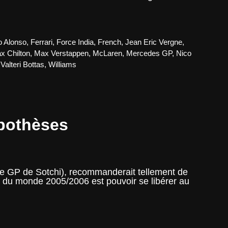
o Alonso
,
Ferrari
,
Force India
,
French
,
Jean Eric Vergne
,
x Chilton
,
Max Verstappen
,
McLaren
,
Mercedes GP
,
Nico
,
Valteri Bottas
,
Williams
ypothèses
e GP de Sotchi), recommanderait tellement de
n du monde 2005/2006 est pouvoir se libérer au