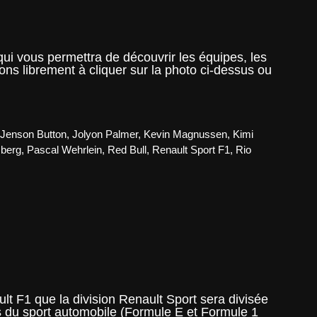
i vous permettra de découvrir les équipes, les
s librement à cliquer sur la photo ci-dessus ou
,
Jenson Button
,
Jolyon Palmer
,
Kevin Magnussen
,
Kimi
berg
,
Pascal Wehrlein
,
Red Bull
,
Renault Sport F1
,
Rio
lt F1 que la division Renault Sport sera divisée
és du sport automobile (Formule E et Formule 1