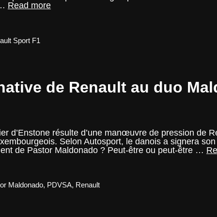
Naissance
 …
Read more
de
Renault
Sport
F1
ault Sport F1
Team
rnative de Renault au duo M
er d’Enstone résulte d’une manœuvre de pression de Ren
 luxembourgeois. Selon Autosport, le danois a signera so
ment de Pastor Maldonado ? Peut-être ou peut-être …
Re
or Maldonado
,
PDVSA
,
Renault