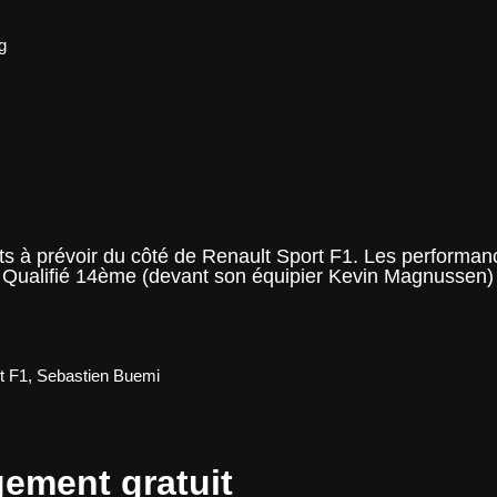
g
s à prévoir du côté de Renault Sport F1. Les performa
ur. Qualifié 14ème (devant son équipier Kevin Magnussen) 
age
stone
t F1
,
Sebastien Buemi
gement gratuit