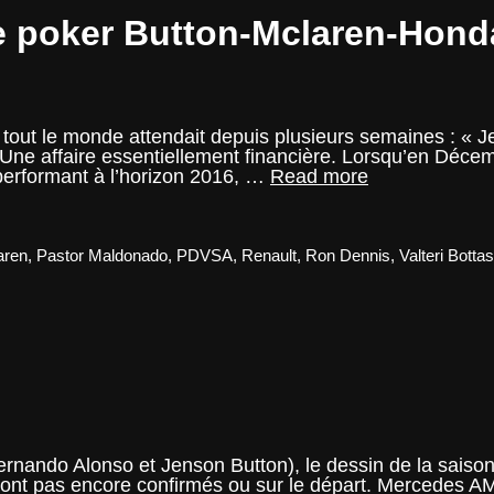
e poker Button-Mclaren-Hond
tout le monde attendait depuis plusieurs semaines : « 
. Une affaire essentiellement financière. Lorsqu’en Déce
Avant
performant à l’horizon 2016, …
Read more
Poste
–
Le
coup
aren
,
Pastor Maldonado
,
PDVSA
,
Renault
,
Ron Dennis
,
Valteri Botta
de
poker
Button-
Mclaren-
Honda
ernando Alonso et Jenson Button), le dessin de la saison
 sont pas encore confirmés ou sur le départ. Mercedes 