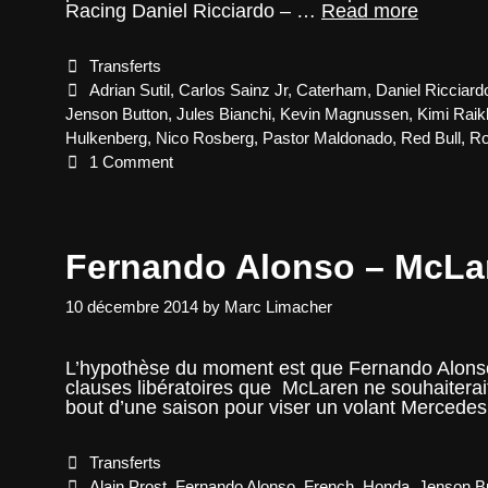
Line-
Racing Daniel Ricciardo – …
Read more
up
2015
Categories
Transferts
(Update
3)
Tags
Adrian Sutil
,
Carlos Sainz Jr
,
Caterham
,
Daniel Ricciard
Jenson Button
,
Jules Bianchi
,
Kevin Magnussen
,
Kimi Rai
Hulkenberg
,
Nico Rosberg
,
Pastor Maldonado
,
Red Bull
,
Ro
1 Comment
Fernando Alonso – McLar
10 décembre 2014
by
Marc Limacher
L’hypothèse du moment est que Fernando Alonso,
clauses libératoires que McLaren ne souhaiterai
bout d’une saison pour viser un volant Merce
Categories
Transferts
Tags
Alain Prost
,
Fernando Alonso
,
French
,
Honda
,
Jenson B