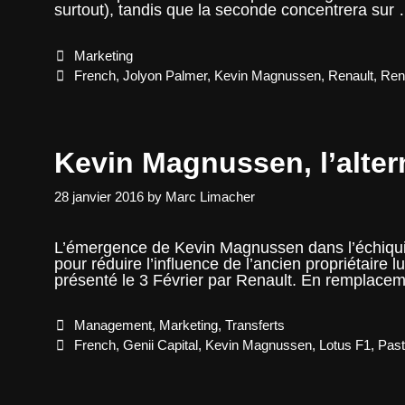
surtout), tandis que la seconde concentrera sur
Categories
Marketing
Tags
French
,
Jolyon Palmer
,
Kevin Magnussen
,
Renault
,
Ren
Kevin Magnussen, l’alte
28 janvier 2016
by
Marc Limacher
L’émergence de Kevin Magnussen dans l’échiqui
pour réduire l’influence de l’ancien propriétaire
présenté le 3 Février par Renault. En remplace
Categories
Management
,
Marketing
,
Transferts
Tags
French
,
Genii Capital
,
Kevin Magnussen
,
Lotus F1
,
Past