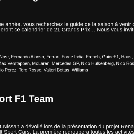
née, vous recherchez le guide de la saison à venir qu
ront ce calendrier de 21 Grands Prix… Nous vous inviton
ide
16
léchargement
 Nasr
,
Fernando Alonso
,
Ferrari
,
Force India
,
French
,
GuideF1
,
Haas
tuit
ax Verstappen
,
McLaren
,
Mercedes GP
,
Nico Hulkenberg
,
Nico Ros
io Perez
,
Toro Rosso
,
Valteri Bottas
,
Williams
ort F1 Team
-Nissan a dévoilé lors de la présentation du projet Renau
t Sport Cars. La première regroupera toutes les activit