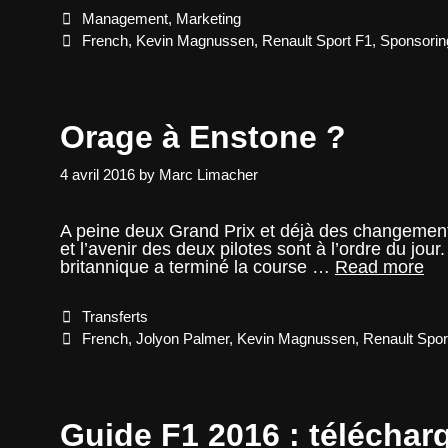
Renault
Categories
Management
,
Marketing
et
2017
Tags
French
,
Kevin Magnussen
,
Renault Sport F1
,
Sponsorin
Orage à Enstone ?
4 avril 2016
by
Marc Limacher
A peine deux Grand Prix et déjà des changement
et l’avenir des deux pilotes sont à l’ordre du jo
Or
britannique a terminé la course …
Read more
à
En
Categories
Transferts
?
Tags
French
,
Jolyon Palmer
,
Kevin Magnussen
,
Renault Spor
Guide F1 2016 : téléchar