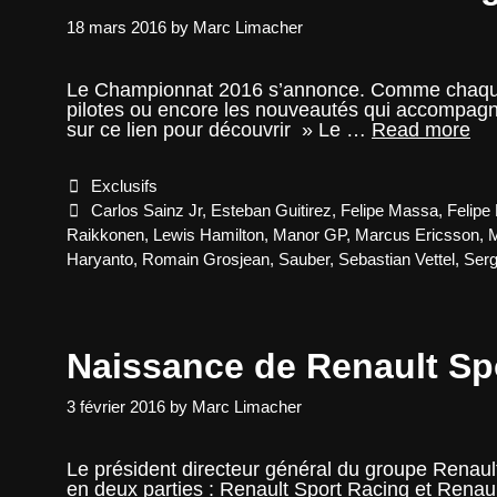
18 mars 2016
by
Marc Limacher
Le Championnat 2016 s’annonce. Comme chaque an
pilotes ou encore les nouveautés qui accompagne
Gu
sur ce lien pour découvrir » Le …
Read more
F1
20
Categories
Exclusifs
:
té
Tags
Carlos Sainz Jr
,
Esteban Guitirez
,
Felipe Massa
,
Felipe
gra
Raikkonen
,
Lewis Hamilton
,
Manor GP
,
Marcus Ericsson
,
M
Haryanto
,
Romain Grosjean
,
Sauber
,
Sebastian Vettel
,
Serg
Naissance de Renault Sp
3 février 2016
by
Marc Limacher
Le président directeur général du groupe Renault
en deux parties : Renault Sport Racing et Renaul