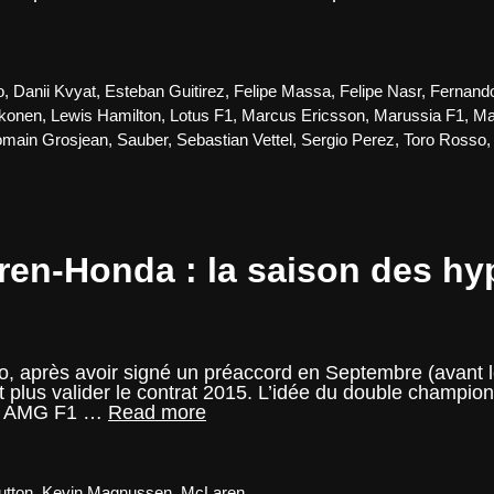
o
,
Danii Kvyat
,
Esteban Guitirez
,
Felipe Massa
,
Felipe Nasr
,
Fernand
kkonen
,
Lewis Hamilton
,
Lotus F1
,
Marcus Ericsson
,
Marussia F1
,
Ma
main Grosjean
,
Sauber
,
Sebastian Vettel
,
Sergio Perez
,
Toro Rosso
en-Honda : la saison des h
 après avoir signé un préaccord en Septembre (avant l
t plus valider le contrat 2015. L’idée du double champio
Fernando
des AMG F1 …
Read more
Alonso
–
McLaren-
Honda
utton
,
Kevin Magnussen
,
McLaren