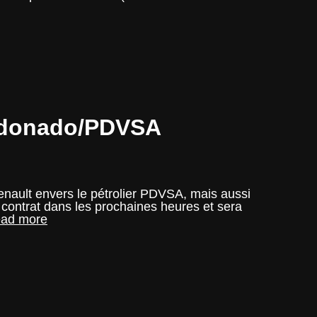
aldonado/PDVSA
ault envers le pétrolier PDVSA, mais aussi
n contrat dans les prochaines heures et sera
Kevin
ad more
Magnussen,
l’alternative
de
Renault
au
duo
Maldonado/PDVSA