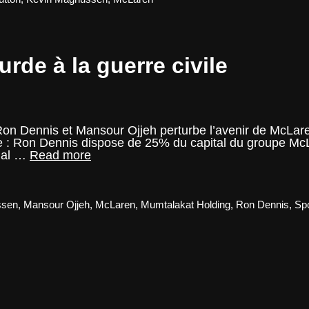
:
la
saison
des
rde à la guerre civile
hypothèses
Ron Dennis et Mansour Ojjeh perturbe l’avenir de McLare
nte : Ron Dennis dispose de 25% du capital du groupe M
McLaren-
tial …
Read more
De
la
guerre
sourde
ssen
,
Mansour Ojjeh
,
McLaren
,
Mumtalakat Holding
,
Ron Dennis
,
Sp
à
la
guerre
civile