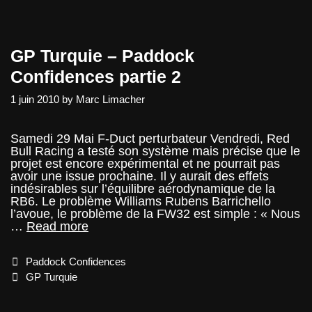
qui
menace
la
Hongrie
GP Turquie – Paddock
et
la
Confidences partie 2
Turquie
1 juin 2010
by
Marc Limacher
Samedi 29 Mai F-Duct perturbateur Vendredi, Red
Bull Racing a testé son système mais précise que le
projet est encore expérimental et ne pourrait pas
avoir une issue prochaine. Il y aurait des effets
indésirables sur l’équilibre aérodynamique de la
RB6. Le problème Williams Rubens Barrichello
l’avoue, le problème de la FW32 est simple : « Nous
GP
…
Read more
Turquie
–
Categories
Paddock Confidences
Paddock
Confidences
Tags
GP Turquie
partie
2