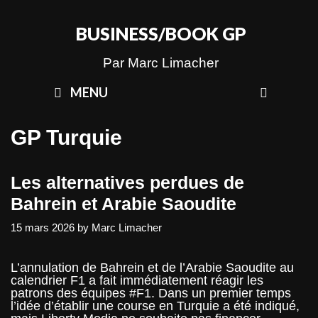
Skip
to
BUSINESS/BOOK GP
content
Par Marc Limacher
SEAR
MENU
GP Turquie
Les alternatives perdues de
Bahrein et Arabie Saoudite
15 mars 2026
by
Marc Limacher
L’annulation de Bahrein et de l’Arabie Saoudite au
calendrier F1 a fait immédiatement réagir les
patrons des équipes #F1. Dans un premier temps
l’idée d’établir une course en Turquie a été indiqué,