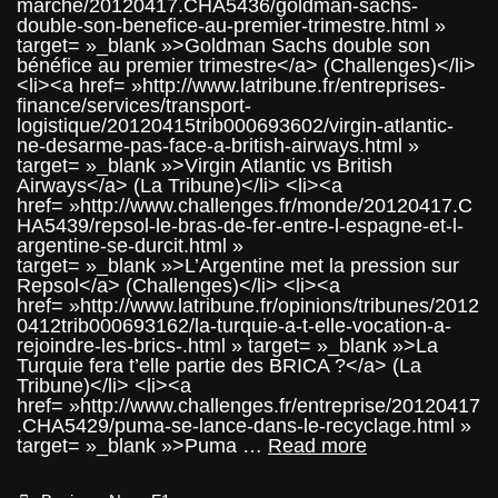
marche/20120417.CHA5436/goldman-sachs-
double-son-benefice-au-premier-trimestre.html »
target= »_blank »>Goldman Sachs double son
bénéfice au premier trimestre</a> (Challenges)</li>
<li><a href= »http://www.latribune.fr/entreprises-
finance/services/transport-
logistique/20120415trib000693602/virgin-atlantic-
ne-desarme-pas-face-a-british-airways.html »
target= »_blank »>Virgin Atlantic vs British
Airways</a> (La Tribune)</li> <li><a
href= »http://www.challenges.fr/monde/20120417.C
HA5439/repsol-le-bras-de-fer-entre-l-espagne-et-l-
argentine-se-durcit.html »
target= »_blank »>L’Argentine met la pression sur
Repsol</a> (Challenges)</li> <li><a
href= »http://www.latribune.fr/opinions/tribunes/2012
0412trib000693162/la-turquie-a-t-elle-vocation-a-
rejoindre-les-brics-.html » target= »_blank »>La
Turquie fera t’elle partie des BRICA ?</a> (La
Tribune)</li> <li><a
href= »http://www.challenges.fr/entreprise/20120417
.CHA5429/puma-se-lance-dans-le-recyclage.html »
BusinessLink
target= »_blank »>Puma …
Read more
(19
Avril)