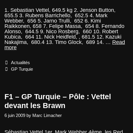
1. Sebastian Vettel, 649.5 kg 2. Jenson Button,
655.5 3. Rubens Barrichello, 652.5 4. Mark
Webber, 656 5. Jarno Trulli, 652 6. Kimi
Raikkonen, 658 7. Felipe Massa, 654 8. Fernando
Alonso, 644.5 9. Nico Rosberg, 660 10. Robert
Kubica, 664 11. Nick Heidfeld, , 681.5 12. Kazuki
Nakajima, 680.4 13. Timo Glock, 689 14. …
Read
F1
more
–
GP
Categories
Actualités
Turquie
–
Tags
GP Turquie
le
poids
des
monoplaces
F1 – GP Turquie – Pôle : Vettel
devant les Brawn
6 juin 2009
by
Marc Limacher
Sébastian Vettel 1er, Mark Webber 4ème, les Red