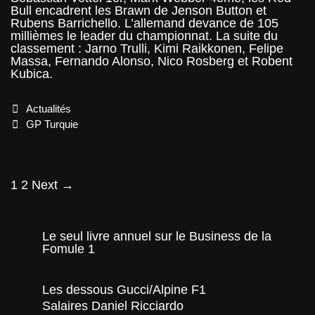
Bull encadrent les Brawn de Jenson Button et
Rubens Barrichello. L’allemand devance de 105
millièmes le leader du championnat. La suite du
classement : Jarno Trulli, Kimi Raikkonen, Felipe
Massa, Fernando Alonso, Nico Rosberg et Robent
Kubica.
Categories
Actualités
Tags
GP Turquie
Post
1
2
Next →
navigation
Le seul livre annuel sur le Business de la
Fomule 1
Les dessous Gucci/Alpine F1
Salaires Daniel Ricciardo