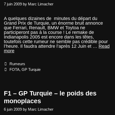
7 juin 2009
by
Marc Limacher
A quelques dizaines de minutes du départ du
Grand Prix de Turquie, un énorme bruit annonce
que Ferrari, Renault, BMW et Toytoa ne
participeront pas à la course ! Le remake de
Indianapolis 2005 est encore dans les têtes,
toutefois cette rumeur ne semble pas crédible pour
l’heure. Il faudra attendre l’après 12 Juin et …
Read
F1
more
–
Le
Categories
Rumeurs
GP
de
Tags
FOTA
,
GP Turquie
Turquie
sans
Ferrari,
Renault,
F1 – GP Turquie – le poids des
BMW
et
monoplaces
Toyota
?
6 juin 2009
by
Marc Limacher