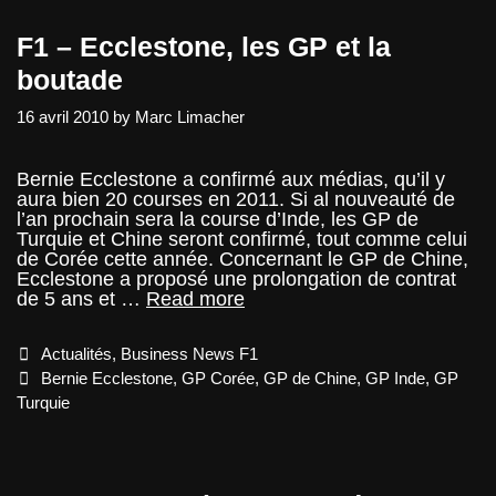
F1 – Ecclestone, les GP et la
boutade
16 avril 2010
by
Marc Limacher
Bernie Ecclestone a confirmé aux médias, qu’il y
aura bien 20 courses en 2011. Si al nouveauté de
l’an prochain sera la course d’Inde, les GP de
Turquie et Chine seront confirmé, tout comme celui
de Corée cette année. Concernant le GP de Chine,
Ecclestone a proposé une prolongation de contrat
F1
de 5 ans et …
Read more
–
Ecclestone,
Categories
Actualités
,
Business News F1
les
GP
Tags
Bernie Ecclestone
,
GP Corée
,
GP de Chine
,
GP Inde
,
GP
et
Turquie
la
boutade