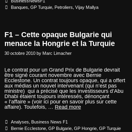
Categories
BusinessNewsF1
Tags
Banques
,
GP Turquie
,
Petroliers
,
Vijay Mallya
F1 – Cette opaque Bulgarie qui
menace la Hongrie et la Turquie
30 octobre 2010
by
Marc Limacher
Le contrat pour un Grand Prix de Bulgarie devrait
être signé courant novembre avec Bernie
Ecclestone. Un contrat toujours opaque, qui a offert
aux médias un nouvel intervenant (qui n’est pas
ministre) qui a précisé que les investisseurs d’Abu
Dhabi étaient toujours intéressés, dénonçant
« l’affaire » (voir ici pour en savoir plus sur cette
F1
affaire). Toutefois, …
Read more
–
Cette
Categories
Analyses
,
Business News F1
opaque
Bulgarie
Tags
Bernie Ecclestone
,
GP Bulgarie
,
GP Hongrie
,
GP Turquie