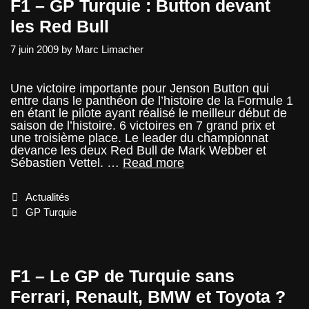
F1 – GP Turquie : Button devant
les Red Bull
7 juin 2009
by
Marc Limacher
Une victoire importante pour Jenson Button qui
entre dans le panthéon de l’histoire de la Formule 1
en étant le pilote ayant réalisé le meilleur début de
saison de l’histoire. 6 victoires en 7 grand prix et
une troisième place. Le leader du championnat
devance les deux Red Bull de Mark Webber et
F1
Sébastien Vettel. …
Read more
–
GP
Categories
Actualités
Turquie
:
Tags
GP Turquie
Button
devant
les
Red
F1 – Le GP de Turquie sans
Bull
Ferrari, Renault, BMW et Toyota ?