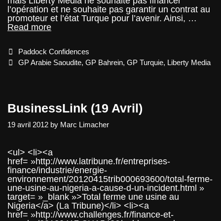
mais Liberty Media ne souhaite pas financer
l’opération et ne souhaite pas garantir un contrat au
promoteur et l’état Turque pour l’avenir. Ainsi, …
Les
Read more
alternatives
perdues
Categories
Paddock Confidences
de
Bahrein
Tags
GP Arabie Saoudite
,
GP Bahrein
,
GP Turquie
,
Liberty Media
et
Arabie
Saoudite
BusinessLink (19 Avril)
19 avril 2012
by
Marc Limacher
<ul> <li><a
href= »http://www.latribune.fr/entreprises-
finance/industrie/energie-
environnement/20120415trib000693600/total-ferme-
une-usine-au-nigeria-a-cause-d-un-incident.html »
target= »_blank »>Total ferme une usine au
Nigeria</a> (La Tribune)</li> <li><a
href= »http://www.challenges.fr/finance-et-