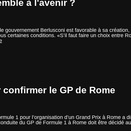
ble à l'avenir ?
e gouvernement Berlusconi est favorable à sa création
 sous certaines conditions. «S’il faut faire un choix entr
F1
e
–
Rome
et
Monza
ensemble
à
l'avenir
?
r confirmer le GP de Rome
ormule 1 pour l’organisation d’un Grand Prix à Rome a dim
conduite du GP de Formule 1 à Rome doit être décidé au p