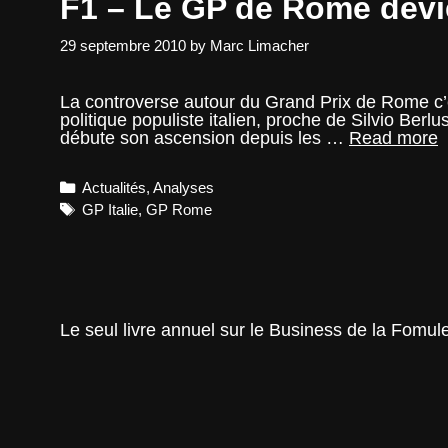
F1 – Le GP de Rome devie
29 septembre 2010
by
Marc Limacher
La controverse autour du Grand Prix de Rome c’est
politique populiste italien, proche de Silvio Berl
F
débute son ascension depuis les …
Read more
–
L
Categories
Actualités
,
Analyses
d
Tags
GP Italie
,
GP Rome
d
p
Le seul livre annuel sur le Business de la Fomul