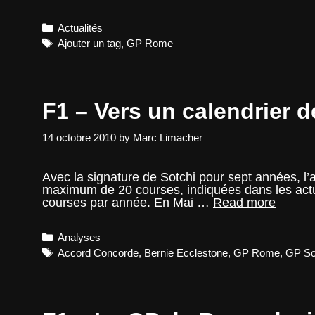
–
Delai
Categories
Actualités
de
2
Tags
Ajouter un tag
,
GP Rome
mois
pour
confirm
le
F1 – Vers un calendrier 
GP
de
Rome
14 octobre 2010
by
Marc Limacher
Avec la signature de Sotchi pour sept années, l’
maximum de 20 courses, indiquées dans les actue
F1
courses par année. En Mai …
Read more
–
Vers
Categories
Analyses
un
calendr
Tags
Accord Concorde
,
Bernie Ecclestone
,
GP Rome
,
GP So
de
25
GP