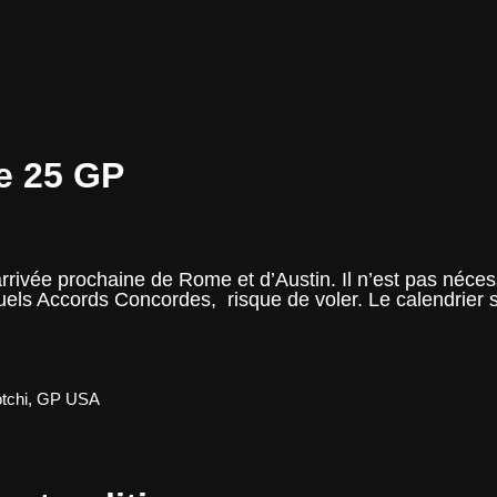
er
de 25 GP
arrivée prochaine de Rome et d’Austin. Il n’est pas néc
ls Accords Concordes, risque de voler. Le calendrier se 
ier
tchi
,
GP USA