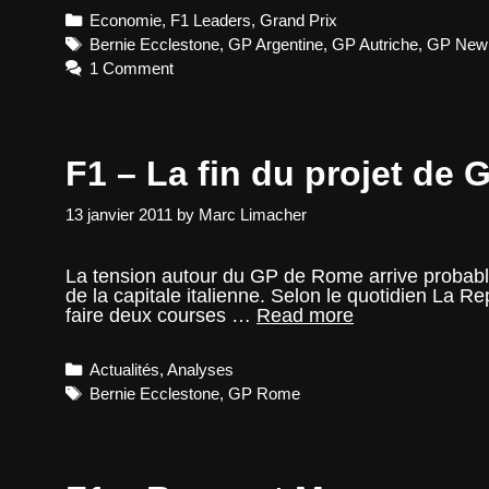
Ring,
Categories
Economie
,
F1 Leaders
,
Grand Prix
du
court
Tags
Bernie Ecclestone
,
GP Argentine
,
GP Autriche
,
GP New
terme
1 Comment
contre
de
l’argent
F1 – La fin du projet de
13 janvier 2011
by
Marc Limacher
La tension autour du GP de Rome arrive probablem
de la capitale italienne. Selon le quotidien La 
F1
faire deux courses …
Read more
–
La
Categories
Actualités
,
Analyses
fin
du
Tags
Bernie Ecclestone
,
GP Rome
projet
de
GP
de