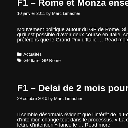
F1 – Rome et Monza ensem
Rome
?
10 janvier 2011
by
Marc Limacher
Mouvement politique autour du GP de Rome. Si l
qu’il est possible d’avoir deux course en Italie,
préférons que le Grand Prix d’Italie …
Read mor
Categories
Actualités
Tags
GP Italie
,
GP Rome
F1 – Delai de 2 mois pou
29 octobre 2010
by
Marc Limacher
Il semble désormais évident que l’intérêt de la F
d’intention change tout dans le processus. « La 
F1
lettre d’intention » lance le …
Read more