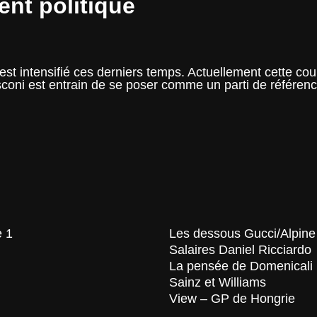
nt politique
 intensifié ces derniers temps. Actuellement cette cours
usconi est entrain de se poser comme un parti de référenc
1
e
GP
e
Rome
evient
olitique
e 1
Les dessous Gucci/Alpine
Salaires Daniel Ricciardo
La pensée de Domenicali
Sainz et Williams
View – GP de Hongrie