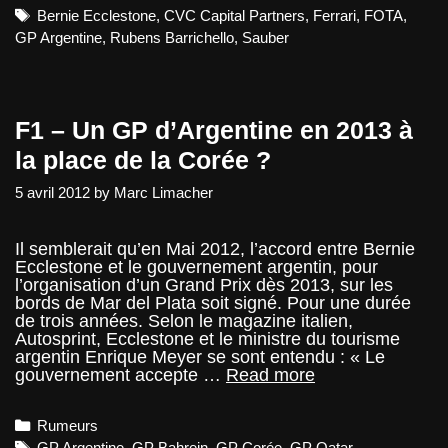
Tags
Bernie Ecclestone
,
CVC Capital Partners
,
Ferrari
,
FOTA
,
GP Argentine
,
Rubens Barrichello
,
Sauber
F1 – Un GP d’Argentine en 2013 à
la place de la Corée ?
5 avril 2012
by
Marc Limacher
Il semblerait qu’en Mai 2012, l’accord entre Bernie
Ecclestone et le gouvernement argentin, pour
l’organisation d’un Grand Prix dès 2013, sur les
bords de Mar del Plata soit signé. Pour une durée
de trois années. Selon le magazine italien,
Autosprint, Ecclestone et le ministre du tourisme
argentin Enrique Meyer se sont entendu : « Le
F1
gouvernement accepte …
Read more
–
Un
Categories
Rumeurs
GP
d’Argentine
Tags
GP Argentine
,
GP Bahrein
,
GP Corée
,
GP Qatar