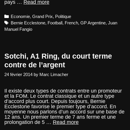
Une
pays …
Read more
nouvelle
ère
Categories
Economie
,
Grand Prix
,
Politique
pour
l’Argentine
Tags
Bernie Ecclestone
,
Football
,
French
,
GP Argentine
,
Juan
Manuel Fangio
Sotchi, A1 Ring, du court terme
contre de l’argent
24 février 2014
by
Marc Limacher
Il existe deux types de contrats entre un promoteur
et la FOM. Le contrat classique et un autre type
d’accord plus court. Depuis toujours, Bernie
Ecclestone favorise le premier type d’accord. En
moyenne nous parlons d’un accord sur une base de
12 ans. Un premier terme de 7 ans ferme et une
Sotchi,
prolongation de 5 …
Read more
A1