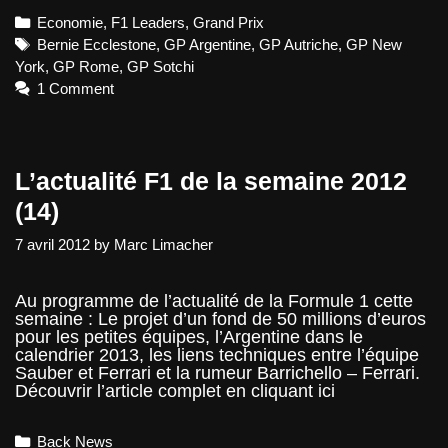
Ring,
Categories
Economie
,
F1 Leaders
,
Grand Prix
du
court
Tags
Bernie Ecclestone
,
GP Argentine
,
GP Autriche
,
GP New
terme
York
,
GP Rome
,
GP Sotchi
contre
1 Comment
de
l’argent
L’actualité F1 de la semaine 2012
(14)
7 avril 2012
by
Marc Limacher
Au programme de l’actualité de la Formule 1 cette
semaine : Le projet d’un fond de 50 millions d’euros
pour les petites équipes, l’Argentine dans le
calendrier 2013, les liens techniques entre l’équipe
Sauber et Ferrari et la rumeur Barrichello – Ferrari.
Découvrir l’article complet en cliquant ici
Categories
Back News