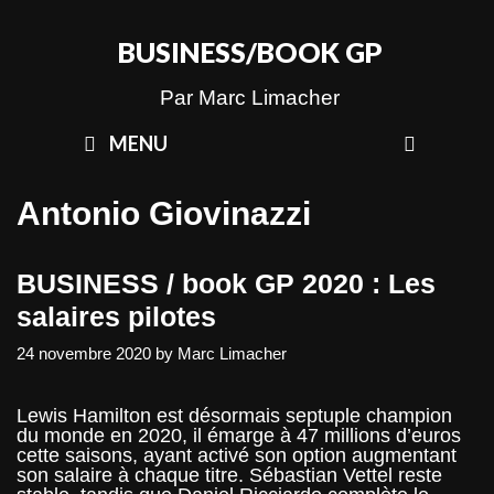
Skip
to
BUSINESS/BOOK GP
content
Par Marc Limacher
SEAR
MENU
Antonio Giovinazzi
BUSINESS / book GP 2020 : Les
salaires pilotes
24 novembre 2020
by
Marc Limacher
Lewis Hamilton est désormais septuple champion
du monde en 2020, il émarge à 47 millions d’euros
cette saisons, ayant activé son option augmentant
son salaire à chaque titre. Sébastian Vettel reste