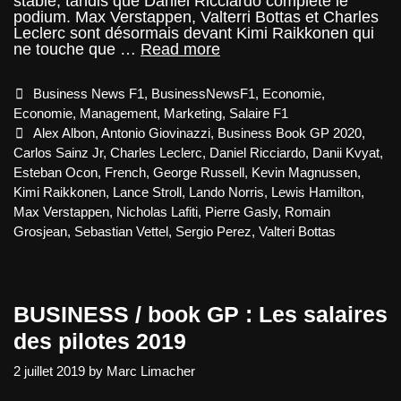
stable, tandis que Daniel Ricciardo complète le
podium. Max Verstappen, Valterri Bottas et Charles
Leclerc sont désormais devant Kimi Raikkonen qui
BUSINESS
ne touche que …
Read more
/
book
Categories
Business News F1
,
BusinessNewsF1
,
Economie
,
GP
2020
Economie
,
Management
,
Marketing
,
Salaire F1
:
Tags
Alex Albon
,
Antonio Giovinazzi
,
Business Book GP 2020
,
Les
Carlos Sainz Jr
,
Charles Leclerc
,
Daniel Ricciardo
,
Danii Kvyat
,
salaires
Esteban Ocon
,
French
,
George Russell
,
Kevin Magnussen
,
pilotes
Kimi Raikkonen
,
Lance Stroll
,
Lando Norris
,
Lewis Hamilton
,
Max Verstappen
,
Nicholas Lafiti
,
Pierre Gasly
,
Romain
Grosjean
,
Sebastian Vettel
,
Sergio Perez
,
Valteri Bottas
BUSINESS / book GP : Les salaires
des pilotes 2019
2 juillet 2019
by
Marc Limacher