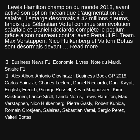
Lewis Hamilton champion du monde 2018, ayant
activé son option mécanique d’augmentation de
salaire, il émarge désormais à 42 millions d’euros,
tandis que Sébastian Vettel continue son évolution
salariale et Daniel Ricciardo complète le podium
grâce à son nouveau contrat avec Renault F1 Team.
Max Verstappen, Nico Hulkenberg et Valterri Bottas
BUSINESS
sont désormais devant …
Read more
/
book
Categories
Business News F1
,
Economie
,
Livres
,
Note du Mardi
,
GP
:
Salaire F1
Les
Tags
Alex Albon
,
Antonio Giovinazzi
,
Business Book GP 2019
,
salaires
Carlos Sainz Jr
,
Charles Leclerc
,
Daniel Ricciardo
,
Danii Kvyat
,
des
English
,
French
,
George Russell
,
Kevin Magnussen
,
Kimi
pilotes
2019
Raikkonen
,
Lance Stroll
,
Lando Norris
,
Lewis Hamilton
,
Max
Verstappen
,
Nico Hulkenberg
,
Pierre Gasly
,
Robert Kubica
,
Romain Grosjean
,
Salaires
,
Sebastian Vettel
,
Sergio Perez
,
Valteri Bottas